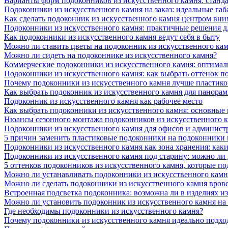
Варианты форм подоконников из искусственного камня: стандарт
Подоконники из искусственного камня на заказ: идеальные габ
Как сделать подоконник из искусственного камня центром вни
Подоконники из искусственного камня: практичные решения д
Как подоконники из искусственного камня ведут себя в быту
Можно ли ставить цветы на подоконник из искусственного ка
Можно ли сидеть на подоконнике из искусственного камня?
Коммерческие подоконники из искусственного камня: оптималь
Подоконники из искусственного камня: как выбрать оттенок п
Почему подоконники из искусственного камня лучше пластико
Как выбрать подоконник из искусственного камня для панора
Подоконник из искусственного камня как рабочее место
Как выбрать подоконники из искусственного камня: основные
Нюансы сезонного монтажа подоконников из искусственного 
Подоконники из искусственного камня для офисов и админист
5 причин заменить пластиковые подоконники на подоконники 
Подоконники из искусственного камня как зона хранения: как
Подоконники из искусственного камня под старину: можно ли
5 оттенков подоконников из искусственного камня, которые п
Можно ли устанавливать подоконники из искусственного камн
Можно ли сделать подоконники из искусственного камня вров
Встроенная подсветка подоконника: возможна ли в изделиях и
Можно ли установить подоконник из искусственного камня на
Где необходимы подоконники из искусственного камня?
Почему подоконники из искусственного камня идеально подход