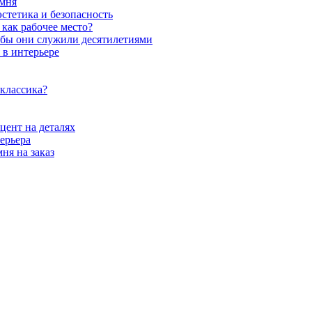
амня
стетика и безопасность
как рабочее место?
обы они служили десятилетиями
 в интерьере
 классика?
цент на деталях
ерьера
ня на заказ