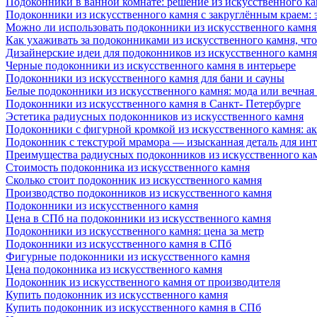
Подоконники в ванной комнате: решение из искусственного к
Подоконники из искусственного камня с закруглённым краем: э
Можно ли использовать подоконники из искусственного камня 
Как ухаживать за подоконниками из искусственного камня, чт
Дизайнерские идеи для подоконников из искусственного камня
Черные подоконники из искусственного камня в интерьере
Подоконники из искусственного камня для бани и сауны
Белые подоконники из искусственного камня: мода или вечная
Подоконники из искусственного камня в Санкт- Петербурге
Эстетика радиусных подоконников из искусственного камня
Подоконники с фигурной кромкой из искусственного камня: ак
Подоконник с текстурой мрамора — изысканная деталь для инт
Преимущества радиусных подоконников из искусственного кам
Стоимость подоконника из искусственного камня
Сколько стоит подоконник из искусственного камня
Производство подоконников из искусственного камня
Подоконники из искусственного камня
Цена в СПб на подоконники из искусственного камня
Подоконники из искусственного камня: цена за метр
Подоконники из искусственного камня в СПб
Фигурные подоконники из искусственного камня
Цена подоконника из искусственного камня
Подоконник из искусственного камня от производителя
Купить подоконник из искусственного камня
Купить подоконник из искусственного камня в СПб