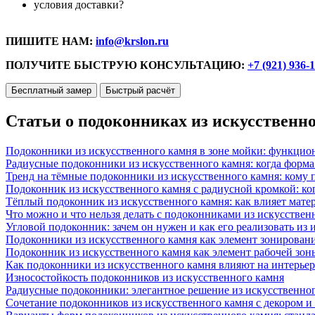
условия доставки?
ПИШИТЕ НАМ:
info@krslon.ru
ПОЛУЧИТЕ БЫСТРУЮ КОНСУЛЬТАЦИЮ:
+7 (921) 936-
Бесплатный замер
Быстрый расчёт
Статьи о подоконниках из искусственн
Подоконники из искусственного камня в зоне мойки: функцио
Радиусные подоконники из искусственного камня: когда форм
Тренд на тёмные подоконники из искусственного камня: кому п
Подоконник из искусственного камня с радиусной кромкой: ко
Тёплый подоконник из искусственного камня: как влияет матер
Что можно и что нельзя делать с подоконниками из искусствен
Угловой подоконник: зачем он нужен и как его реализовать из
Подоконники из искусственного камня как элемент зонирован
Подоконник из искусственного камня как элемент рабочей зон
Как подоконники из искусственного камня влияют на интерьер
Износостойкость подоконников из искусственного камня
Радиусные подоконники: элегантное решение из искусственног
Сочетание подоконников из искусственного камня с декором и