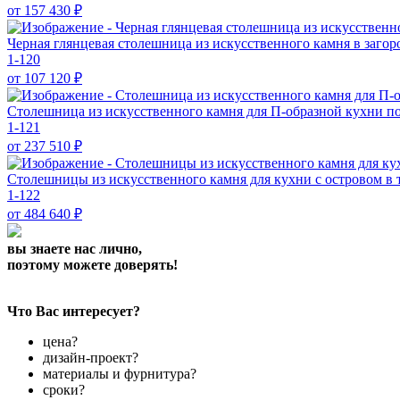
от 157 430
₽
Черная глянцевая столешница из искусственного камня в заго
1-120
от 107 120
₽
Столешница из искусственного камня для П-образной кухни
п
1-121
от 237 510
₽
Столешницы из искусственного камня для кухни с островом в 
1-122
от 484 640
₽
вы знаете нас лично,
поэтому можете доверять!
Что Вас интересует?
цена?
дизайн-проект?
материалы и фурнитура?
сроки?