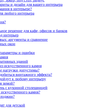
, эркер, под стол, радиус
ариты и дизайн для вашего интерьера
мания в интерьере?
ля любого интерьера
мня?
ное решение для кафе, офисов и банков
од интерьер
вых: аргументы и сравнение
мных окон
 параметры и ошибки
камня
ративных зданий
из искусственного камня
ие нагрузки допустимы?
 добиться винтажного эффекта?
одойдут к любому интерьеру
я зимой?
ень с кухонной столешницей
з искусственного камня?
 лоджии?
ят для детской