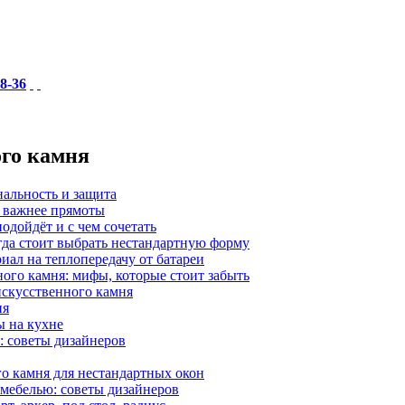
18-36
ого камня
нальность и защита
а важнее прямоты
одойдёт и с чем сочетать
гда стоит выбрать нестандартную форму
иал на теплопередачу от батареи
ного камня: мифы, которые стоит забыть
 искусственного камня
ия
ы на кухне
: советы дизайнеров
о камня для нестандартных окон
 мебелью: советы дизайнеров