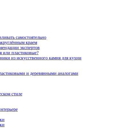
вливать самостоятельно
закруглённым краем
омендации экспертов
ня или пластиковые?
нники из искусственного камня для кухни
пластиковыми и деревянными аналогами
еском стиле
интерьере
ики
ики