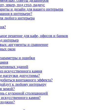
 мебелью: советы дизайнеров
, эркер, под стол, радиус
ариты и дизайн для вашего интерьера
мания в интерьере?
ля любого интерьера
мня?
ное решение для кафе, офисов и банков
од интерьер
вых: аргументы и сравнение
мных окон
 параметры и ошибки
камня
ративных зданий
из искусственного камня
ие нагрузки допустимы?
 добиться винтажного эффекта?
одойдут к любому интерьеру
я зимой?
ень с кухонной столешницей
з искусственного камня?
 лоджии?