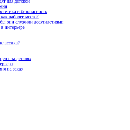
ят для детской
амня
стетика и безопасность
как рабочее место?
обы они служили десятилетиями
 в интерьере
 классика?
цент на деталях
ерьера
ня на заказ