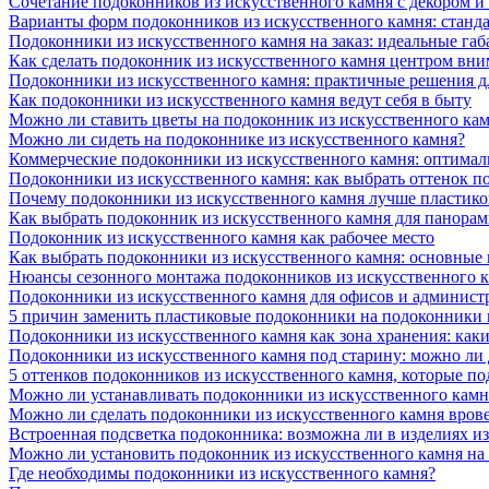
Сочетание подоконников из искусственного камня с декором и
Варианты форм подоконников из искусственного камня: стандарт
Подоконники из искусственного камня на заказ: идеальные габ
Как сделать подоконник из искусственного камня центром вни
Подоконники из искусственного камня: практичные решения д
Как подоконники из искусственного камня ведут себя в быту
Можно ли ставить цветы на подоконник из искусственного ка
Можно ли сидеть на подоконнике из искусственного камня?
Коммерческие подоконники из искусственного камня: оптималь
Подоконники из искусственного камня: как выбрать оттенок п
Почему подоконники из искусственного камня лучше пластико
Как выбрать подоконник из искусственного камня для панора
Подоконник из искусственного камня как рабочее место
Как выбрать подоконники из искусственного камня: основные
Нюансы сезонного монтажа подоконников из искусственного 
Подоконники из искусственного камня для офисов и админист
5 причин заменить пластиковые подоконники на подоконники 
Подоконники из искусственного камня как зона хранения: как
Подоконники из искусственного камня под старину: можно ли
5 оттенков подоконников из искусственного камня, которые п
Можно ли устанавливать подоконники из искусственного камн
Можно ли сделать подоконники из искусственного камня вров
Встроенная подсветка подоконника: возможна ли в изделиях и
Можно ли установить подоконник из искусственного камня на
Где необходимы подоконники из искусственного камня?