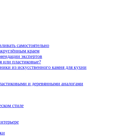
вливать самостоятельно
закруглённым краем
омендации экспертов
ня или пластиковые?
нники из искусственного камня для кухни
пластиковыми и деревянными аналогами
еском стиле
интерьере
ики