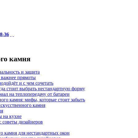
18-36
ого камня
нальность и защита
а важнее прямоты
одойдёт и с чем сочетать
гда стоит выбрать нестандартную форму
иал на теплопередачу от батареи
ного камня: мифы, которые стоит забыть
 искусственного камня
ия
ы на кухне
: советы дизайнеров
о камня для нестандартных окон