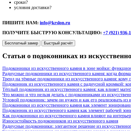
сроки?
условия доставки?
ПИШИТЕ НАМ:
info@krslon.ru
ПОЛУЧИТЕ БЫСТРУЮ КОНСУЛЬТАЦИЮ:
+7 (921) 936-
Бесплатный замер
Быстрый расчёт
Статьи о подоконниках из искусственн
Подоконники из искусственного камня в зоне мойки: функцио
Радиусные подоконники из искусственного камня: когда форм
Тренд на тёмные подоконники из искусственного камня: кому п
Подоконник из искусственного камня с радиусной кромкой: ко
Тёплый подоконник из искусственного камня: как влияет матер
Что можно и что нельзя делать с подоконниками из искусствен
Угловой подоконник: зачем он нужен и как его реализовать из
Подоконники из искусственного камня как элемент зонирован
Подоконник из искусственного камня как элемент рабочей зон
Как подоконники из искусственного камня влияют на интерьер
Износостойкость подоконников из искусственного камня
Радиусные подоконники: элегантное решение из искусственног