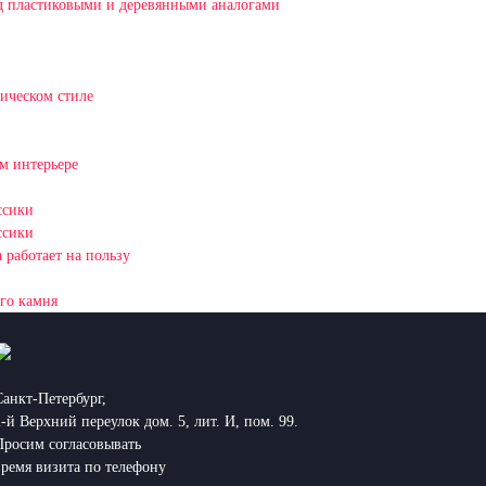
д пластиковыми и деревянными аналогами
ическом стиле
м интерьере
ссики
ссики
 работает на пользу
го камня
Санкт-Петербург,
2-й Верхний переулок дом. 5, лит. И, пом. 99.
Просим согласовывать
время визита по телефону