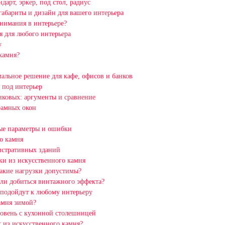
арт, эркер, под стол, радиус
габариты и дизайн для вашего интерьера
внимания в интерьере?
 для любого интерьера
у
камня?
альное решение для кафе, офисов и банков
 под интерьер
иковых: аргументы и сравнение
рамных окон
ные параметры и ошибки
о камня
истративных зданий
ки из искусственного камня
какие нагрузки допустимы?
ли добиться винтажного эффекта?
 подойдут к любому интерьеру
амня зимой?
ровень с кухонной столешницей
 из искусственного камня?