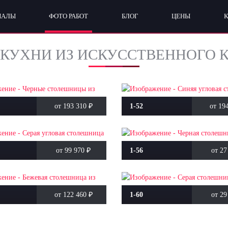
ИАЛЫ
ФОТО РАБОТ
БЛОГ
ЦЕНЫ
КУХНИ ИЗ ИСКУССТВЕННОГО К
от 193 310
₽
1-52
от 19
от 99 970
₽
1-56
от 27
от 122 460
₽
1-60
от 29