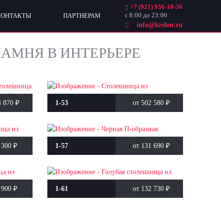
+7 (921) 936-18-36
с 8:00 до 23:00
КОНТАКТЫ
ПАРТНЕРАМ
info@krslon.ru
АМНЯ В ИНТЕРЬЕРЕ
4 870
₽
1-53
от 502 580
₽
 300
₽
1-57
от 131 690
₽
 900
₽
1-61
от 132 730
₽