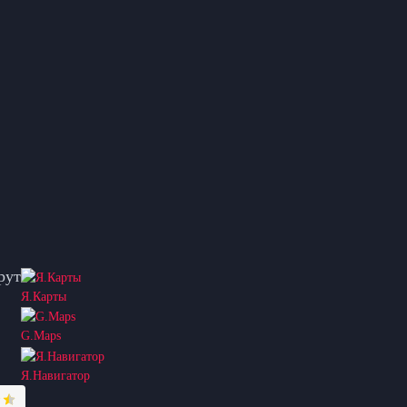
рут
Я.Карты
G.Maps
Я.Навигатор