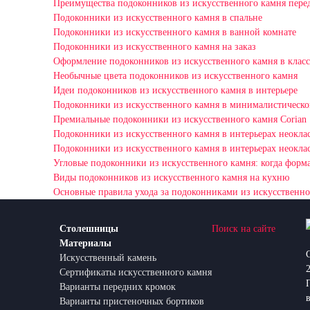
Преимущества подоконников из искусственного камня пере
Подоконники из искусственного камня в спальне
Подоконники из искусственного камня в ванной комнате
Подоконники из искусственного камня на заказ
Оформление подоконников из искусственного камня в класс
Необычные цвета подоконников из искусственного камня
Идеи подоконников из искусственного камня в интерьере
Подоконники из искусственного камня в минималистическо
Премиальные подоконники из искусственного камня Corian
Подоконники из искусственного камня в интерьерах неокла
Подоконники из искусственного камня в интерьерах неокла
Угловые подоконники из искусственного камня: когда форма
Виды подоконников из искусственного камня на кухню
Основные правила ухода за подоконниками из искусственно
Столешницы
Поиск на сайте
Материалы
Искусственный камень
Сертификаты искусственного камня
Варианты передних кромок
Варианты пристеночных бортиков