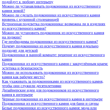
подойдут к любому интерьеру
Можно ли устанавливать подоконники из искусственного
камня зимой?
Можно ли сделать подоконники из искусственного камня
вровень с кухонной столешницей
Встроенная подсветка подоконника: возможна ли в изделиях
из искусственного камня?
Можно ли установить подоконник из искусственного камня
на лоджии?
Где необходимы подоконники из искусственного камня?
Почему подоконники из искусственного камня идеально
подходят для детской
Подоконники в ванной комнате: решение из искусственного
камня
Подоконники из искусственного камня с закруглённым краем:
эстетика и безопасность
Можно ли использовать подоконники из искусственного
камня как рабочее место?
Как ухаживать за подоконниками из искусственного камня,
чтобы они служили десятилетиями
Дизайнерские идеи для подоконников из искусственного
камня в интерьере
Черные подоконники из искусственного камня в интерьере
Подоконники из искусственного камня для бани и сауны
Белые подоконники из искусственного камня: мода или