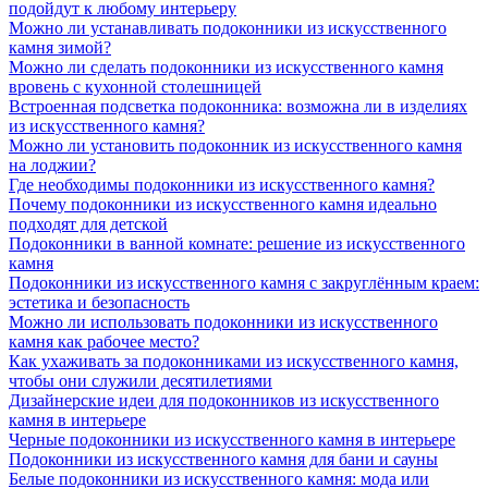
подойдут к любому интерьеру
Можно ли устанавливать подоконники из искусственного
камня зимой?
Можно ли сделать подоконники из искусственного камня
вровень с кухонной столешницей
Встроенная подсветка подоконника: возможна ли в изделиях
из искусственного камня?
Можно ли установить подоконник из искусственного камня
на лоджии?
Где необходимы подоконники из искусственного камня?
Почему подоконники из искусственного камня идеально
подходят для детской
Подоконники в ванной комнате: решение из искусственного
камня
Подоконники из искусственного камня с закруглённым краем:
эстетика и безопасность
Можно ли использовать подоконники из искусственного
камня как рабочее место?
Как ухаживать за подоконниками из искусственного камня,
чтобы они служили десятилетиями
Дизайнерские идеи для подоконников из искусственного
камня в интерьере
Черные подоконники из искусственного камня в интерьере
Подоконники из искусственного камня для бани и сауны
Белые подоконники из искусственного камня: мода или