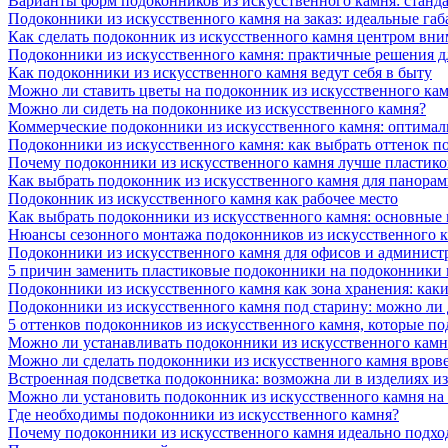
Варианты форм подоконников из искусственного камня: стандарт
Подоконники из искусственного камня на заказ: идеальные габ
Как сделать подоконник из искусственного камня центром вни
Подоконники из искусственного камня: практичные решения д
Как подоконники из искусственного камня ведут себя в быту
Можно ли ставить цветы на подоконник из искусственного ка
Можно ли сидеть на подоконнике из искусственного камня?
Коммерческие подоконники из искусственного камня: оптималь
Подоконники из искусственного камня: как выбрать оттенок п
Почему подоконники из искусственного камня лучше пластико
Как выбрать подоконник из искусственного камня для панора
Подоконник из искусственного камня как рабочее место
Как выбрать подоконники из искусственного камня: основные
Нюансы сезонного монтажа подоконников из искусственного 
Подоконники из искусственного камня для офисов и админист
5 причин заменить пластиковые подоконники на подоконники 
Подоконники из искусственного камня как зона хранения: как
Подоконники из искусственного камня под старину: можно ли
5 оттенков подоконников из искусственного камня, которые п
Можно ли устанавливать подоконники из искусственного камн
Можно ли сделать подоконники из искусственного камня вров
Встроенная подсветка подоконника: возможна ли в изделиях и
Можно ли установить подоконник из искусственного камня на
Где необходимы подоконники из искусственного камня?
Почему подоконники из искусственного камня идеально подход