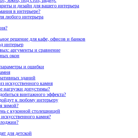
, эркер, под стол, радиус
ариты и дизайн для вашего интерьера
мания в интерьере?
ля любого интерьера
мня?
ное решение для кафе, офисов и банков
од интерьер
вых: аргументы и сравнение
мных окон
 параметры и ошибки
камня
ративных зданий
из искусственного камня
ие нагрузки допустимы?
 добиться винтажного эффекта?
одойдут к любому интерьеру
я зимой?
ень с кухонной столешницей
з искусственного камня?
 лоджии?
ят для детской