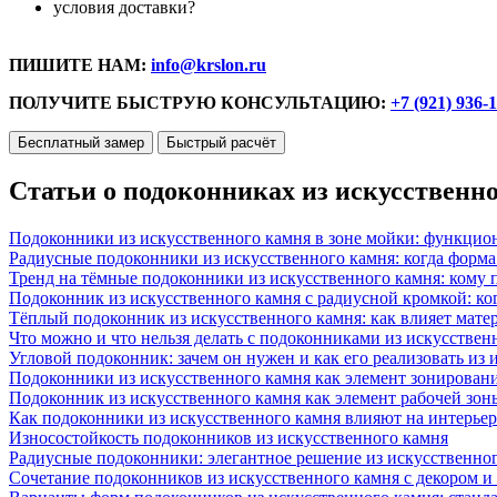
условия доставки?
ПИШИТЕ НАМ:
info@krslon.ru
ПОЛУЧИТЕ БЫСТРУЮ КОНСУЛЬТАЦИЮ:
+7 (921) 936-
Бесплатный замер
Быстрый расчёт
Статьи о подоконниках из искусственн
Подоконники из искусственного камня в зоне мойки: функцио
Радиусные подоконники из искусственного камня: когда форм
Тренд на тёмные подоконники из искусственного камня: кому п
Подоконник из искусственного камня с радиусной кромкой: ко
Тёплый подоконник из искусственного камня: как влияет матер
Что можно и что нельзя делать с подоконниками из искусствен
Угловой подоконник: зачем он нужен и как его реализовать из
Подоконники из искусственного камня как элемент зонирован
Подоконник из искусственного камня как элемент рабочей зон
Как подоконники из искусственного камня влияют на интерьер
Износостойкость подоконников из искусственного камня
Радиусные подоконники: элегантное решение из искусственног
Сочетание подоконников из искусственного камня с декором и