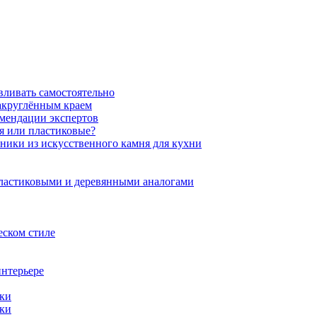
вливать самостоятельно
закруглённым краем
омендации экспертов
ня или пластиковые?
нники из искусственного камня для кухни
пластиковыми и деревянными аналогами
еском стиле
интерьере
ики
ики