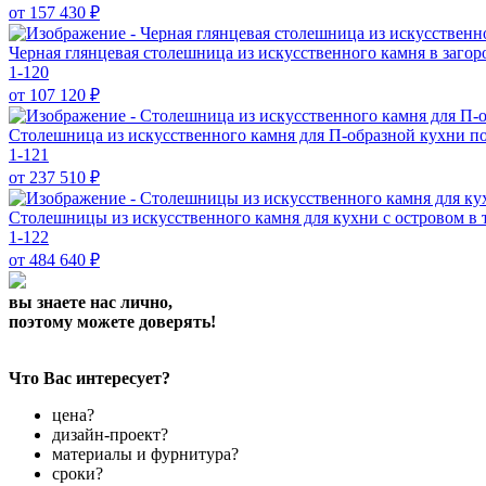
от 157 430
₽
Черная глянцевая столешница из искусственного камня в заго
1-120
от 107 120
₽
Столешница из искусственного камня для П-образной кухни
п
1-121
от 237 510
₽
Столешницы из искусственного камня для кухни с островом в 
1-122
от 484 640
₽
вы знаете нас лично,
поэтому можете доверять!
Что Вас интересует?
цена?
дизайн-проект?
материалы и фурнитура?
сроки?