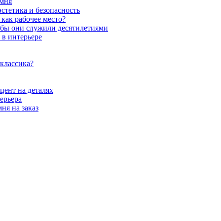
амня
стетика и безопасность
как рабочее место?
обы они служили десятилетиями
 в интерьере
 классика?
цент на деталях
ерьера
ня на заказ