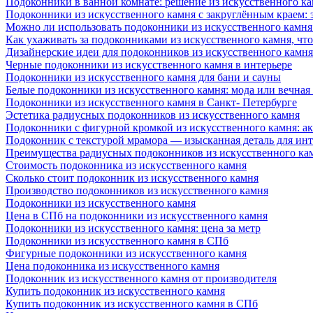
Подоконники в ванной комнате: решение из искусственного к
Подоконники из искусственного камня с закруглённым краем: э
Можно ли использовать подоконники из искусственного камня 
Как ухаживать за подоконниками из искусственного камня, чт
Дизайнерские идеи для подоконников из искусственного камня
Черные подоконники из искусственного камня в интерьере
Подоконники из искусственного камня для бани и сауны
Белые подоконники из искусственного камня: мода или вечная
Подоконники из искусственного камня в Санкт- Петербурге
Эстетика радиусных подоконников из искусственного камня
Подоконники с фигурной кромкой из искусственного камня: ак
Подоконник с текстурой мрамора — изысканная деталь для инт
Преимущества радиусных подоконников из искусственного кам
Стоимость подоконника из искусственного камня
Сколько стоит подоконник из искусственного камня
Производство подоконников из искусственного камня
Подоконники из искусственного камня
Цена в СПб на подоконники из искусственного камня
Подоконники из искусственного камня: цена за метр
Подоконники из искусственного камня в СПб
Фигурные подоконники из искусственного камня
Цена подоконника из искусственного камня
Подоконник из искусственного камня от производителя
Купить подоконник из искусственного камня
Купить подоконник из искусственного камня в СПб