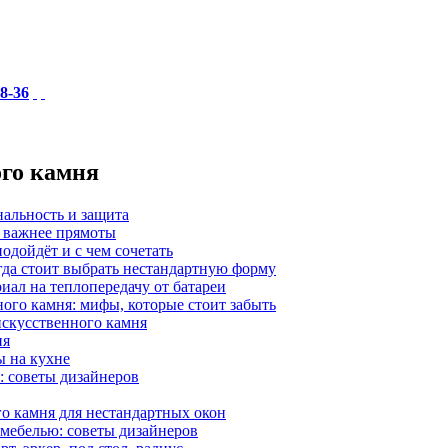
18-36
ого камня
нальность и защита
а важнее прямоты
одойдёт и с чем сочетать
гда стоит выбрать нестандартную форму
иал на теплопередачу от батареи
ного камня: мифы, которые стоит забыть
 искусственного камня
ия
ы на кухне
: советы дизайнеров
о камня для нестандартных окон
 мебелью: советы дизайнеров