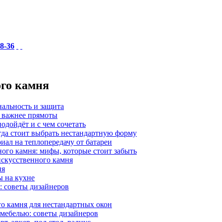
18-36
ого камня
нальность и защита
а важнее прямоты
одойдёт и с чем сочетать
гда стоит выбрать нестандартную форму
иал на теплопередачу от батареи
ного камня: мифы, которые стоит забыть
 искусственного камня
ия
ы на кухне
: советы дизайнеров
о камня для нестандартных окон
 мебелью: советы дизайнеров