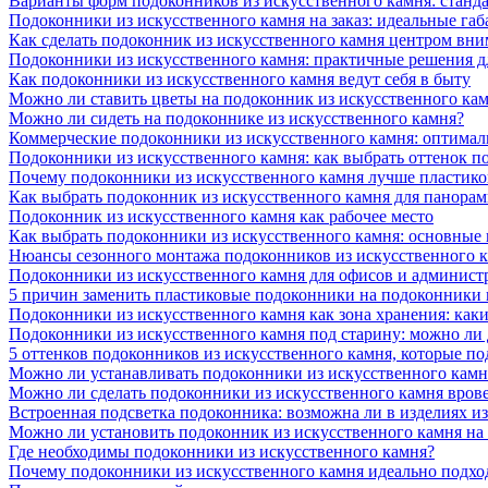
Варианты форм подоконников из искусственного камня: стандарт
Подоконники из искусственного камня на заказ: идеальные габ
Как сделать подоконник из искусственного камня центром вни
Подоконники из искусственного камня: практичные решения д
Как подоконники из искусственного камня ведут себя в быту
Можно ли ставить цветы на подоконник из искусственного ка
Можно ли сидеть на подоконнике из искусственного камня?
Коммерческие подоконники из искусственного камня: оптималь
Подоконники из искусственного камня: как выбрать оттенок п
Почему подоконники из искусственного камня лучше пластико
Как выбрать подоконник из искусственного камня для панора
Подоконник из искусственного камня как рабочее место
Как выбрать подоконники из искусственного камня: основные
Нюансы сезонного монтажа подоконников из искусственного 
Подоконники из искусственного камня для офисов и админист
5 причин заменить пластиковые подоконники на подоконники 
Подоконники из искусственного камня как зона хранения: как
Подоконники из искусственного камня под старину: можно ли
5 оттенков подоконников из искусственного камня, которые п
Можно ли устанавливать подоконники из искусственного камн
Можно ли сделать подоконники из искусственного камня вров
Встроенная подсветка подоконника: возможна ли в изделиях и
Можно ли установить подоконник из искусственного камня на
Где необходимы подоконники из искусственного камня?
Почему подоконники из искусственного камня идеально подход