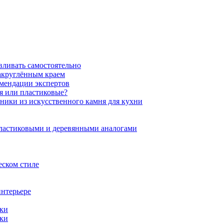
вливать самостоятельно
закруглённым краем
омендации экспертов
ня или пластиковые?
нники из искусственного камня для кухни
пластиковыми и деревянными аналогами
еском стиле
интерьере
ики
ики