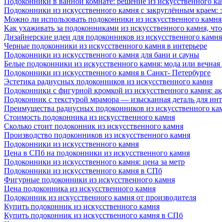
Подоконники в ванной комнате: решение из искусственного к
Подоконники из искусственного камня с закруглённым краем: э
Можно ли использовать подоконники из искусственного камня 
Как ухаживать за подоконниками из искусственного камня, чт
Дизайнерские идеи для подоконников из искусственного камня
Черные подоконники из искусственного камня в интерьере
Подоконники из искусственного камня для бани и сауны
Белые подоконники из искусственного камня: мода или вечная
Подоконники из искусственного камня в Санкт- Петербурге
Эстетика радиусных подоконников из искусственного камня
Подоконники с фигурной кромкой из искусственного камня: ак
Подоконник с текстурой мрамора — изысканная деталь для инт
Преимущества радиусных подоконников из искусственного кам
Стоимость подоконника из искусственного камня
Сколько стоит подоконник из искусственного камня
Производство подоконников из искусственного камня
Подоконники из искусственного камня
Цена в СПб на подоконники из искусственного камня
Подоконники из искусственного камня: цена за метр
Подоконники из искусственного камня в СПб
Фигурные подоконники из искусственного камня
Цена подоконника из искусственного камня
Подоконник из искусственного камня от производителя
Купить подоконник из искусственного камня
Купить подоконник из искусственного камня в СПб