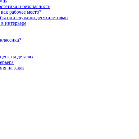
амня
стетика и безопасность
как рабочее место?
обы они служили десятилетиями
 в интерьере
 классика?
цент на деталях
ерьера
ня на заказ