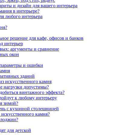
, эркер, под стол, радиус
ариты и дизайн для вашего интерьера
мания в интерьере?
ля любого интерьера
мня?
ное решение для кафе, офисов и банков
од интерьер
вых: аргументы и сравнение
мных окон
 параметры и ошибки
камня
ративных зданий
из искусственного камня
ие нагрузки допустимы?
 добиться винтажного эффекта?
одойдут к любому интерьеру
я зимой?
ень с кухонной столешницей
з искусственного камня?
 лоджии?
ят для детской