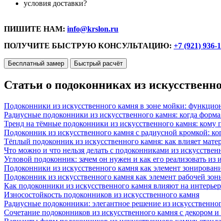
условия доставки?
ПИШИТЕ НАМ:
info@krslon.ru
ПОЛУЧИТЕ БЫСТРУЮ КОНСУЛЬТАЦИЮ:
+7 (921) 936-
Бесплатный замер
Быстрый расчёт
Статьи о подоконниках из искусственн
Подоконники из искусственного камня в зоне мойки: функцио
Радиусные подоконники из искусственного камня: когда форм
Тренд на тёмные подоконники из искусственного камня: кому п
Подоконник из искусственного камня с радиусной кромкой: ко
Тёплый подоконник из искусственного камня: как влияет матер
Что можно и что нельзя делать с подоконниками из искусствен
Угловой подоконник: зачем он нужен и как его реализовать из
Подоконники из искусственного камня как элемент зонирован
Подоконник из искусственного камня как элемент рабочей зон
Как подоконники из искусственного камня влияют на интерьер
Износостойкость подоконников из искусственного камня
Радиусные подоконники: элегантное решение из искусственног
Сочетание подоконников из искусственного камня с декором и