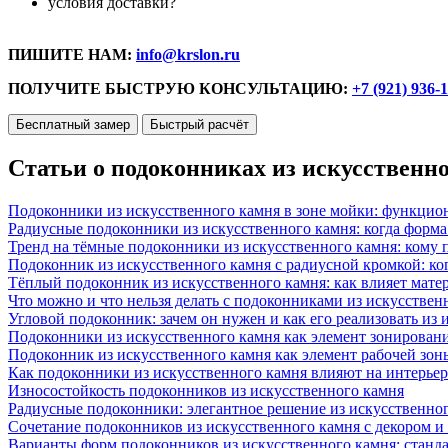
условия доставки?
ПИШИТЕ НАМ:
info@krslon.ru
ПОЛУЧИТЕ БЫСТРУЮ КОНСУЛЬТАЦИЮ:
+7 (921) 936-
Бесплатный замер
Быстрый расчёт
Статьи о подоконниках из искусственн
Подоконники из искусственного камня в зоне мойки: функцио
Радиусные подоконники из искусственного камня: когда форм
Тренд на тёмные подоконники из искусственного камня: кому п
Подоконник из искусственного камня с радиусной кромкой: ко
Тёплый подоконник из искусственного камня: как влияет матер
Что можно и что нельзя делать с подоконниками из искусствен
Угловой подоконник: зачем он нужен и как его реализовать из
Подоконники из искусственного камня как элемент зонирован
Подоконник из искусственного камня как элемент рабочей зон
Как подоконники из искусственного камня влияют на интерьер
Износостойкость подоконников из искусственного камня
Радиусные подоконники: элегантное решение из искусственног
Сочетание подоконников из искусственного камня с декором и
Варианты форм подоконников из искусственного камня: стандарт