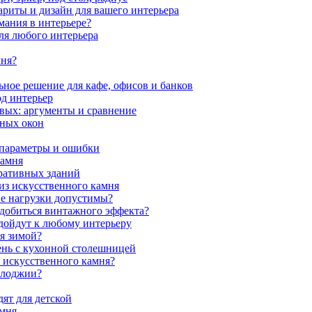
ариты и дизайн для вашего интерьера
мания в интерьере?
ля любого интерьера
мня?
ное решение для кафе, офисов и банков
од интерьер
вых: аргументы и сравнение
мных окон
 параметры и ошибки
камня
ративных зданий
из искусственного камня
ие нагрузки допустимы?
 добиться винтажного эффекта?
одойдут к любому интерьеру
я зимой?
ень с кухонной столешницей
з искусственного камня?
 лоджии?
ят для детской
амня