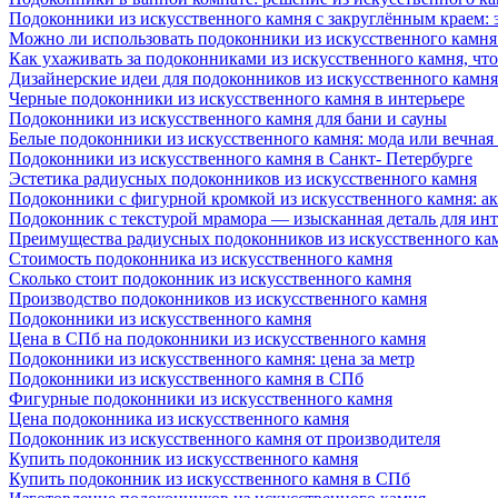
Подоконники из искусственного камня с закруглённым краем: э
Можно ли использовать подоконники из искусственного камня 
Как ухаживать за подоконниками из искусственного камня, чт
Дизайнерские идеи для подоконников из искусственного камня
Черные подоконники из искусственного камня в интерьере
Подоконники из искусственного камня для бани и сауны
Белые подоконники из искусственного камня: мода или вечная
Подоконники из искусственного камня в Санкт- Петербурге
Эстетика радиусных подоконников из искусственного камня
Подоконники с фигурной кромкой из искусственного камня: ак
Подоконник с текстурой мрамора — изысканная деталь для инт
Преимущества радиусных подоконников из искусственного кам
Стоимость подоконника из искусственного камня
Сколько стоит подоконник из искусственного камня
Производство подоконников из искусственного камня
Подоконники из искусственного камня
Цена в СПб на подоконники из искусственного камня
Подоконники из искусственного камня: цена за метр
Подоконники из искусственного камня в СПб
Фигурные подоконники из искусственного камня
Цена подоконника из искусственного камня
Подоконник из искусственного камня от производителя
Купить подоконник из искусственного камня
Купить подоконник из искусственного камня в СПб