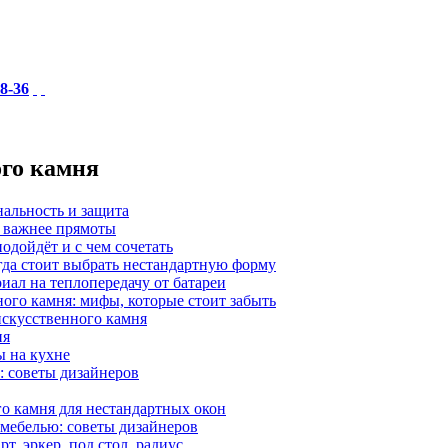
18-36
ого камня
нальность и защита
а важнее прямоты
одойдёт и с чем сочетать
гда стоит выбрать нестандартную форму
иал на теплопередачу от батареи
ного камня: мифы, которые стоит забыть
 искусственного камня
ия
ы на кухне
: советы дизайнеров
о камня для нестандартных окон
 мебелью: советы дизайнеров
, эркер, под стол, радиус