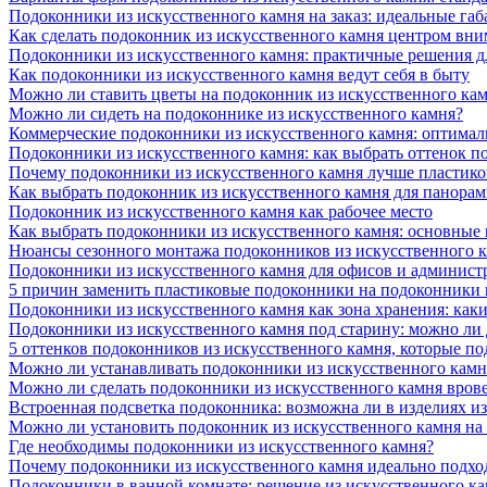
Подоконники из искусственного камня на заказ: идеальные габ
Как сделать подоконник из искусственного камня центром вни
Подоконники из искусственного камня: практичные решения д
Как подоконники из искусственного камня ведут себя в быту
Можно ли ставить цветы на подоконник из искусственного ка
Можно ли сидеть на подоконнике из искусственного камня?
Коммерческие подоконники из искусственного камня: оптималь
Подоконники из искусственного камня: как выбрать оттенок п
Почему подоконники из искусственного камня лучше пластико
Как выбрать подоконник из искусственного камня для панора
Подоконник из искусственного камня как рабочее место
Как выбрать подоконники из искусственного камня: основные
Нюансы сезонного монтажа подоконников из искусственного 
Подоконники из искусственного камня для офисов и админист
5 причин заменить пластиковые подоконники на подоконники 
Подоконники из искусственного камня как зона хранения: как
Подоконники из искусственного камня под старину: можно ли
5 оттенков подоконников из искусственного камня, которые п
Можно ли устанавливать подоконники из искусственного камн
Можно ли сделать подоконники из искусственного камня вров
Встроенная подсветка подоконника: возможна ли в изделиях и
Можно ли установить подоконник из искусственного камня на
Где необходимы подоконники из искусственного камня?
Почему подоконники из искусственного камня идеально подход
Подоконники в ванной комнате: решение из искусственного к