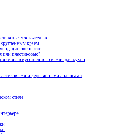
вливать самостоятельно
закруглённым краем
омендации экспертов
ня или пластиковые?
нники из искусственного камня для кухни
пластиковыми и деревянными аналогами
еском стиле
интерьере
ики
ики