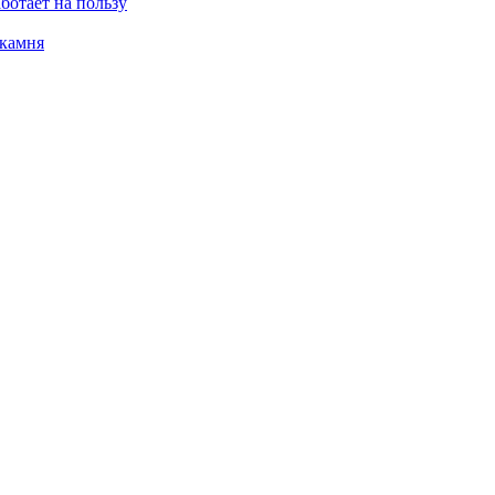
ботает на пользу
 камня