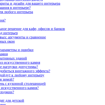
ариты и дизайн для вашего интерьера
мания в интерьере?
ля любого интерьера
мня?
ное решение для кафе, офисов и банков
од интерьер
вых: аргументы и сравнение
мных окон
 параметры и ошибки
камня
ративных зданий
из искусственного камня
ие нагрузки допустимы?
 добиться винтажного эффекта?
одойдут к любому интерьеру
я зимой?
ень с кухонной столешницей
з искусственного камня?
 лоджии?
ят для детской
амня