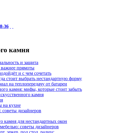
18-36
ого камня
нальность и защита
а важнее прямоты
одойдёт и с чем сочетать
гда стоит выбрать нестандартную форму
иал на теплопередачу от батареи
ного камня: мифы, которые стоит забыть
 искусственного камня
ия
ы на кухне
: советы дизайнеров
о камня для нестандартных окон
 мебелью: советы дизайнеров
, эркер, под стол, радиус