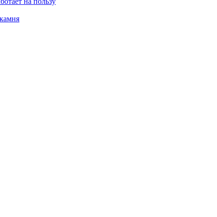
ботает на пользу
 камня