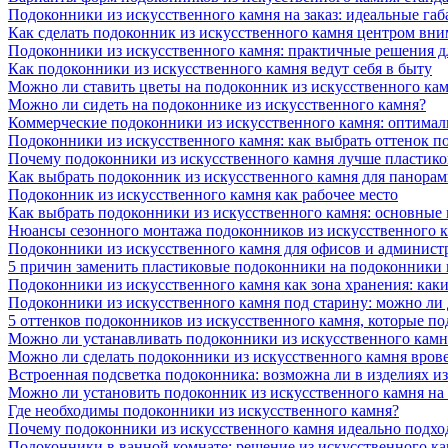
Подоконники из искусственного камня на заказ: идеальные габ
Как сделать подоконник из искусственного камня центром вни
Подоконники из искусственного камня: практичные решения д
Как подоконники из искусственного камня ведут себя в быту
Можно ли ставить цветы на подоконник из искусственного ка
Можно ли сидеть на подоконнике из искусственного камня?
Коммерческие подоконники из искусственного камня: оптималь
Подоконники из искусственного камня: как выбрать оттенок п
Почему подоконники из искусственного камня лучше пластико
Как выбрать подоконник из искусственного камня для панора
Подоконник из искусственного камня как рабочее место
Как выбрать подоконники из искусственного камня: основные
Нюансы сезонного монтажа подоконников из искусственного 
Подоконники из искусственного камня для офисов и админист
5 причин заменить пластиковые подоконники на подоконники 
Подоконники из искусственного камня как зона хранения: как
Подоконники из искусственного камня под старину: можно ли
5 оттенков подоконников из искусственного камня, которые п
Можно ли устанавливать подоконники из искусственного камн
Можно ли сделать подоконники из искусственного камня вров
Встроенная подсветка подоконника: возможна ли в изделиях и
Можно ли установить подоконник из искусственного камня на
Где необходимы подоконники из искусственного камня?
Почему подоконники из искусственного камня идеально подход
Подоконники в ванной комнате: решение из искусственного к