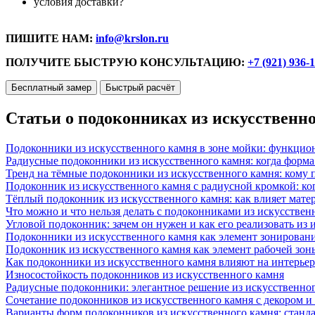
условия доставки?
ПИШИТЕ НАМ:
info@krslon.ru
ПОЛУЧИТЕ БЫСТРУЮ КОНСУЛЬТАЦИЮ:
+7 (921) 936-
Бесплатный замер
Быстрый расчёт
Статьи о подоконниках из искусственн
Подоконники из искусственного камня в зоне мойки: функцио
Радиусные подоконники из искусственного камня: когда форм
Тренд на тёмные подоконники из искусственного камня: кому п
Подоконник из искусственного камня с радиусной кромкой: ко
Тёплый подоконник из искусственного камня: как влияет матер
Что можно и что нельзя делать с подоконниками из искусствен
Угловой подоконник: зачем он нужен и как его реализовать из
Подоконники из искусственного камня как элемент зонирован
Подоконник из искусственного камня как элемент рабочей зон
Как подоконники из искусственного камня влияют на интерьер
Износостойкость подоконников из искусственного камня
Радиусные подоконники: элегантное решение из искусственног
Сочетание подоконников из искусственного камня с декором и
Варианты форм подоконников из искусственного камня: стандарт