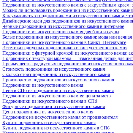
Подоконники из искусственного камня с закруглённым краем: э
Можно ли использовать подоконники из искусственного камня 
Как ухаживать за подоконниками из искусственного камня, чт
Дизайнерские идеи для подоконников из искусственного камня
Черные подоконники из искусственного камня в интерьере
Подоконники из искусственного камня для бани и сауны
Белые подоконники из искусственного камня: мода или вечная
Подоконники из искусственного камня в Санкт- Петербурге
Эстетика радиусных подоконников из искусственного камня
Подоконники с фигурной кромкой из искусственного камня: ак
Подоконник с текстурой мрамора — изысканная деталь для инт
Преимущества радиусных подоконников из искусственного кам
Стоимость подоконника из искусственного камня
Сколько стоит подоконник из искусственного камня
Производство подоконников из искусственного камня
Подоконники из искусственного камня
Цена в СПб на подоконники из искусственного камня
Подоконники из искусственного камня: цена за метр
Подоконники из искусственного камня в СПб
Фигурные подоконники из искусственного камня
Цена подоконника из искусственного камня
Подоконник из искусственного камня от производителя
Купить подоконник из искусственного камня
Купить подоконник из искусственного камня в СПб