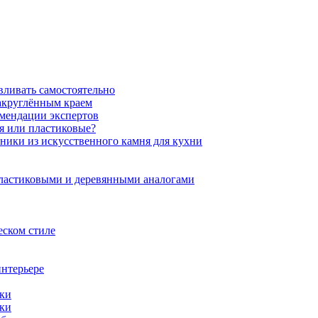
вливать самостоятельно
закруглённым краем
омендации экспертов
ня или пластиковые?
нники из искусственного камня для кухни
пластиковыми и деревянными аналогами
еском стиле
интерьере
ики
ики