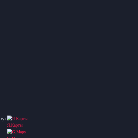
рут
Я.Карты