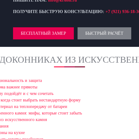
ПИШИТЕ НАМ:
info@krslon.ru
ПОЛУЧИТЕ БЫСТРУЮ КОНСУЛЬТАЦИЮ:
+7 (921) 936-18-3
БЕСПЛАТНЫЙ ЗАМЕР
БЫСТРЫЙ РАСЧЁТ
ОДОКОННИКАХ ИЗ ИСКУССТВЕ
циональность и защита
рма важнее прямоты
у подойдёт и с чем сочетать
 когда стоит выбрать нестандартную форму
териал на теплопередачу от батареи
венного камня: мифы, которые стоит забыть
 из искусственного камня
вания
зоны на кухне