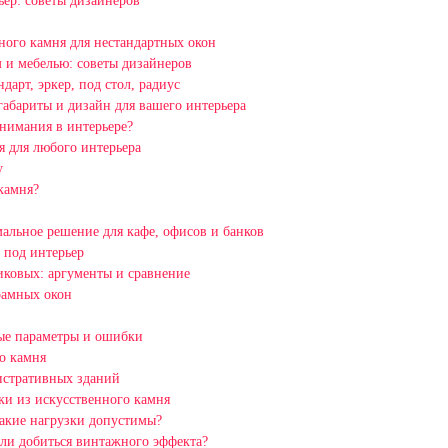
ьер: советы дизайнеров
ного камня для нестандартных окон
 и мебелью: советы дизайнеров
арт, эркер, под стол, радиус
габариты и дизайн для вашего интерьера
внимания в интерьере?
 для любого интерьера
у
камня?
альное решение для кафе, офисов и банков
 под интерьер
иковых: аргументы и сравнение
рамных окон
ные параметры и ошибки
о камня
истративных зданий
ки из искусственного камня
какие нагрузки допустимы?
ли добиться винтажного эффекта?