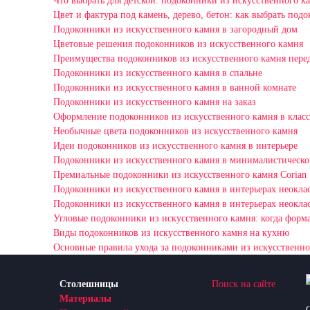
Что выбрать для детской: подоконники из искусственного к
Цвет и фактура под камень, дерево, бетон: как выбрать под
Подоконники из искусственного камня в загородный дом
Цветовые решения подоконников из искусственного камня
Преимущества подоконников из искусственного камня пере
Подоконники из искусственного камня в спальне
Подоконники из искусственного камня в ванной комнате
Подоконники из искусственного камня на заказ
Оформление подоконников из искусственного камня в класс
Необычные цвета подоконников из искусственного камня
Идеи подоконников из искусственного камня в интерьере
Подоконники из искусственного камня в минималистическо
Премиальные подоконники из искусственного камня Corian
Подоконники из искусственного камня в интерьерах неокла
Подоконники из искусственного камня в интерьерах неокла
Угловые подоконники из искусственного камня: когда форма
Виды подоконников из искусственного камня на кухню
Основные правила ухода за подоконниками из искусственно
Столешницы
Поиск на сайте
Материалы