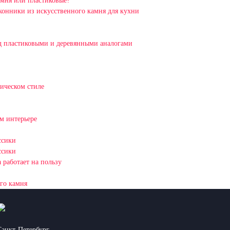
амня или пластиковые?
оконники из искусственного камня для кухни
д пластиковыми и деревянными аналогами
ическом стиле
м интерьере
ссики
ссики
 работает на пользу
го камня
Санкт-Петербург,