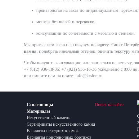
производство на заказ по индивидуальным чертежам;
монтаж без щелей и перекосов;
консультации по сочетаемости с мебелью и стенами.
Мы приглашаем вас в наш шоурум по адресу: Санкт-Петербур
камня
, подобрать идеальный оттенок, оценить текстуру мат
Чтобы получить консультацию или записаться на встречу, зв
+7 (812) 936-18-36; +7 (921) 936-18-36 (ежедневно с 8:00 до 
или пишите нам на почту:
info@krslon.ru
Столешницы
Поиск на сайте
Материалы
Искусственный камень
Сертификаты искусственного камня
Варианты передних кромок
Варианты пристеночных бортиков