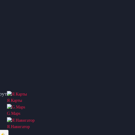
рут
Я.Карты
G.Maps
Я.Навигатор