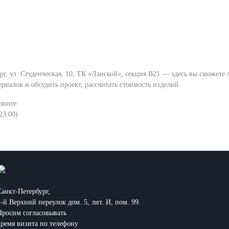
г, ул. Студенческая, 10, ТК «Ланской», секция В21 — здесь вы сможете
ериалов и обсудить проект, рассчитать стоимость изделий.
оните:
23:00)
Санкт-Петербург,
2-й Верхний переулок дом. 5, лит. И, пом. 99.
Просим согласовывать
время визита по телефону