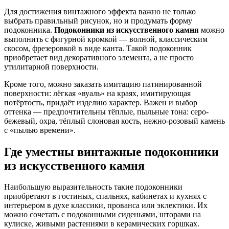
Для достижения винтажного эффекта важно не только
выбрать правильный рисунок, но и продумать форму
подоконника.
Подоконники из искусственного камня
можно
выполнить с фигурной кромкой — волной, классическим
скосом, фрезеровкой в виде канта. Такой подоконник
приобретает вид декоративного элемента, а не просто
утилитарной поверхности.
Кроме того, можно заказать имитацию патинированной
поверхности: лёгкая «вуаль» на краях, имитирующая
потёртость, придаёт изделию характер. Важен и выбор
оттенка — предпочтительны тёплые, пыльные тона: серо-
бежевый, охра, тёплый слоновая кость, нежно-розовый камень
с «пылью времени».
Где уместны винтажные подоконники
из искусственного камня
Наибольшую выразительность такие подоконники
приобретают в гостиных, спальнях, кабинетах и кухнях с
интерьером в духе классики, прованса или эклектики. Их
можно сочетать с подоконными сиденьями, шторами на
кулиске, живыми растениями в керамических горшках.