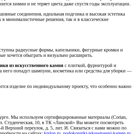
боится химии и не теряет цвета даже спустя годы эксплуатации.
шовные соединения, идеальная подгонка и высокая эстетика
 в минималистичные решения, так и в классические
оступны радиусные формы, капельники, фигурные кромки и
е хочется обыграть и визуально расширить.
ики из искусственного камня
с плиткой, фурнитурой и
на него попадут шампуни, косметика или средства для уборки —
ится изделие по индивидуальному проекту, что особенно важно
урге. Мы используем сертифицированные материалы (Corian,
. Студенческая, 10, в ТК «Ланской» Вы можете посмотреть
 Верхний переулок, д. 5, лит. И. Связаться с нами можно по
дробности на сайтах:
krslon.ru
,
podokonniki-iskusstvenni-kamen.ru