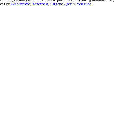
сетях:
ВКонтакте
,
Телеграм
,
Яндекс Дзен
и
YouTube
.