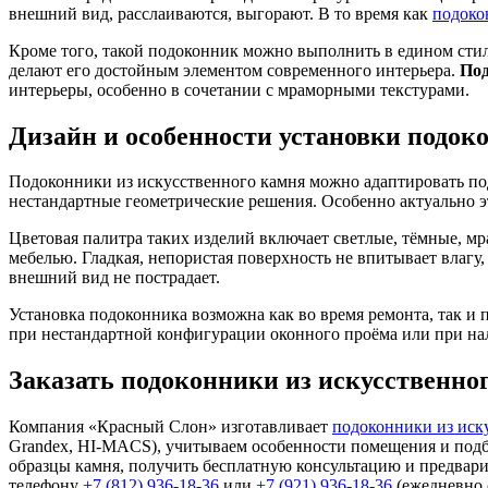
внешний вид, расслаиваются, выгорают. В то время как
подоко
Кроме того, такой подоконник можно выполнить в едином стил
делают его достойным элементом современного интерьера.
Под
интерьеры, особенно в сочетании с мраморными текстурами.
Дизайн и особенности установки
подоко
Подоконники из искусственного камня можно адаптировать п
нестандартные геометрические решения. Особенно актуально э
Цветовая палитра таких изделий включает светлые, тёмные, мр
мебелью. Гладкая, непористая поверхность не впитывает влагу
внешний вид не пострадает.
Установка подоконника возможна как во время ремонта, так и
при нестандартной конфигурации оконного проёма или при на
Заказать подоконники из искусственно
Компания «Красный Слон» изготавливает
подоконники из иск
Grandex, HI-MACS), учитываем особенности помещения и подби
образцы камня, получить бесплатную консультацию и предварите
телефону
+7 (812) 936-18-36
или
+7 (921) 936-18-36
(ежедневно с