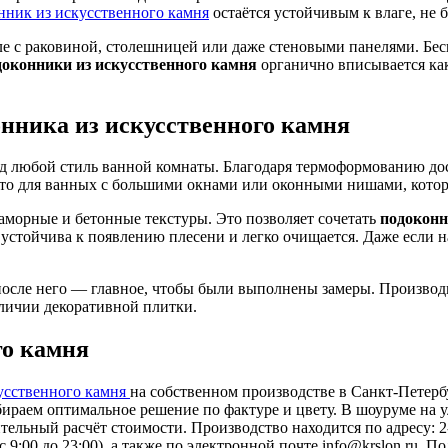
нник из искусственного камня
остаётся устойчивым к влаге, не 
е с раковиной, столешницей или даже стеновыми панелями. Бес
оконники из искусственного камня
органично вписывается как
нника из искусственного камня
од любой стиль ванной комнаты. Благодаря термоформованию д
то для ванных с большими окнами или оконными нишами, которы
аморные и бетонные текстуры. Это позволяет сочетать
подоконн
, устойчива к появлению плесени и легко очищается. Даже если 
 после него — главное, чтобы были выполнены замеры. Производ
личии декоративной плитки.
го камня
усственного камня
на собственном производстве в Санкт-Петерб
раем оптимальное решение по фактуре и цвету. В шоуруме на ул
льный расчёт стоимости. Производство находится по адресу: 2-й
 9:00 до 23:00), а также по электронной почте
info@krslon.ru
. По