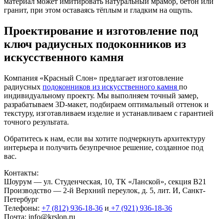
материал может имитировать натуральный мрамор, бетон или
гранит, при этом оставаясь тёплым и гладким на ощупь.
Проектирование и изготовление под
ключ радиусных подоконников из
искусственного камня
Компания «Красный Слон» предлагает изготовление
радиусных
подоконников из искусственного камня
по
индивидуальному проекту. Мы выполняем точный замер,
разрабатываем 3D-макет, подбираем оптимальный оттенок и
текстуру, изготавливаем изделие и устанавливаем с гарантией
точного результата.
Обратитесь к нам, если вы хотите подчеркнуть архитектуру
интерьера и получить безупречное решение, созданное под
вас.
Контакты:
Шоурум — ул. Студенческая, 10, ТК «Ланской», секция В21
Производство — 2-й Верхний переулок, д. 5, лит. И, Санкт-
Петербург
Телефоны:
+7 (812) 936-18-36
и
+7 (921) 936-18-36
Почта:
info@krslon.ru