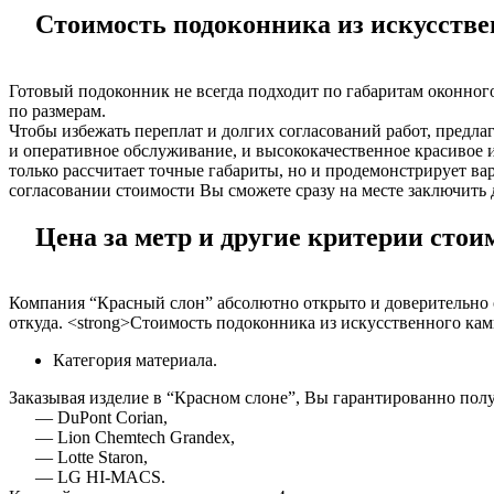
Стоимость подоконника из искусствен
Готовый подоконник не всегда подходит по габаритам оконного
по размерам.
Чтобы избежать переплат и долгих согласований работ, предла
и оперативное обслуживание, и высококачественное красивое 
только рассчитает точные габариты, но и продемонстрирует ва
согласовании стоимости Вы сможете сразу на месте заключить 
Цена за метр и другие критерии стоим
Компания “Красный слон” абсолютно открыто и доверительно о
откуда. <strong>Стоимость подоконника из искусственного кам
Категория материала.
Заказывая изделие в “Красном слоне”, Вы гарантированно пол
— DuPont Corian,
— Lion Chemtech Grandex,
— Lotte Staron,
— LG HI-MACS.