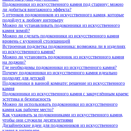
Подоконники из искусственного камня под старину: можно
ли добиться винтажного эффекта?
5 оттенков подоконников из искусственного камня, которые
подойдут к любому интерьеру
Можно ли устанавливать подоконники из искусственного
камня зимой?
Можно ли сделать подоконники из искусственного камня
вровень с кухонной столешницей
Встроенная подсветка подоконника: возможна ли в изделиях
из искусственного камня?
Можно ли установить подоконник из искусственного камня
на лоджии?
Где необходимы подоконники из искусственного камня?
Почему подоконники из искусственного камня идеально
подходят для детской
Подоконники в ванной комнате: решение из искусственного
камня
Подоконники из искусственного камня с закруглённым краем:
эстетика и безопасность
Можно ли использовать подоконники из искусственного
камня как рабочее место?
Как ухаживать за подоконниками из искусственного камня,
чтобы они служили десятилетиями
Дизайнерские идеи для подоконников из искусственного
камня в интерьере