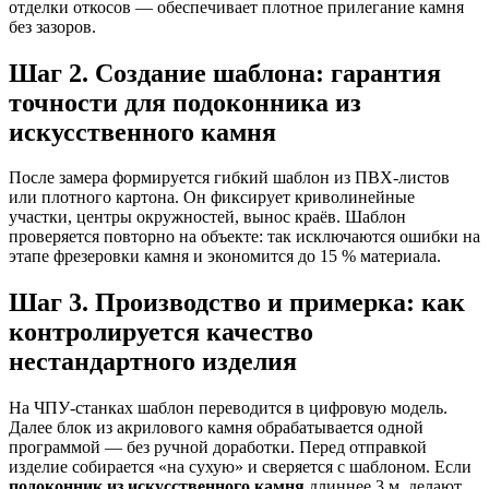
отделки откосов — обеспечивает плотное прилегание камня
без зазоров.
Шаг 2. Создание шаблона: гарантия
точности для
подоконника из
искусственного камня
После замера формируется гибкий шаблон из ПВХ-листов
или плотного картона. Он фиксирует криволинейные
участки, центры окружностей, вынос краёв. Шаблон
проверяется повторно на объекте: так исключаются ошибки на
этапе фрезеровки камня и экономится до 15 % материала.
Шаг 3. Производство и примерка: как
контролируется качество
нестандартного изделия
На ЧПУ-станках шаблон переводится в цифровую модель.
Далее блок из акрилового камня обрабатывается одной
программой — без ручной доработки. Перед отправкой
изделие собирается «на сухую» и сверяется с шаблоном. Если
подоконник из искусственного камня
длиннее 3 м, делают