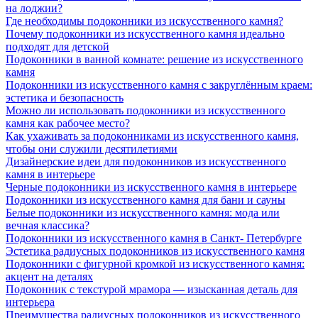
на лоджии?
Где необходимы подоконники из искусственного камня?
Почему подоконники из искусственного камня идеально
подходят для детской
Подоконники в ванной комнате: решение из искусственного
камня
Подоконники из искусственного камня с закруглённым краем:
эстетика и безопасность
Можно ли использовать подоконники из искусственного
камня как рабочее место?
Как ухаживать за подоконниками из искусственного камня,
чтобы они служили десятилетиями
Дизайнерские идеи для подоконников из искусственного
камня в интерьере
Черные подоконники из искусственного камня в интерьере
Подоконники из искусственного камня для бани и сауны
Белые подоконники из искусственного камня: мода или
вечная классика?
Подоконники из искусственного камня в Санкт- Петербурге
Эстетика радиусных подоконников из искусственного камня
Подоконники с фигурной кромкой из искусственного камня:
акцент на деталях
Подоконник с текстурой мрамора — изысканная деталь для
интерьера
Преимущества радиусных подоконников из искусственного