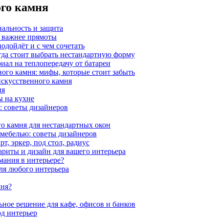
ого камня
нальность и защита
а важнее прямоты
одойдёт и с чем сочетать
гда стоит выбрать нестандартную форму
иал на теплопередачу от батареи
ного камня: мифы, которые стоит забыть
 искусственного камня
ия
ы на кухне
: советы дизайнеров
о камня для нестандартных окон
 мебелью: советы дизайнеров
, эркер, под стол, радиус
ариты и дизайн для вашего интерьера
мания в интерьере?
ля любого интерьера
мня?
ное решение для кафе, офисов и банков
од интерьер