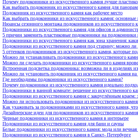
Почему подоконники из искусственного камня лучше пластико
Как выбрать подоконник из искусственного камня для панора
Подоконник из искусственного камня как рабочее место
Как выбрать подоконники из искусственного камня: основные
Нюансы сезонного монтажа подоконников из искусственного 
Подоконники из искусственного камня для офисов и админист
5 причин заменить пластиковые подоконники на подоконники 
Подоконники из искусственного камня как зона хранения: как
Подоконники из искусственного камня под старину: можно ли
5 оттенков подоконников из искусственного камня, которые п
Можно ли устанавливать подоконники из искусственного камн
Можно ли сделать подоконники из искусственного камня вров
Встроенная подсветка подоконника: возможна ли в изделиях и
Можно ли установить подоконник из искусственного камня на
Где необходимы подоконники из искусственного камня?
Почему подоконники из искусственного камня идеально подход
Подоконники в ванной комнате: решение из искусственного к
Подоконники из искусственного камня с закруглённым краем: э
Можно ли использовать подоконники из искусственного камня 
Как ухаживать за подоконниками из искусственного камня, чт
Дизайнерские идеи для подоконников из искусственного камня
Черные подоконники из искусственного камня в интерьере
Подоконники из искусственного камня для бани и сауны
Белые подоконники из искусственного камня: мода или вечная
Подоконники из искусственного камня в Санкт- Петербурге