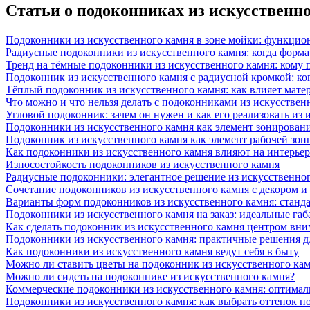
Статьи о подоконниках из искусственн
Подоконники из искусственного камня в зоне мойки: функцио
Радиусные подоконники из искусственного камня: когда форм
Тренд на тёмные подоконники из искусственного камня: кому п
Подоконник из искусственного камня с радиусной кромкой: ко
Тёплый подоконник из искусственного камня: как влияет матер
Что можно и что нельзя делать с подоконниками из искусствен
Угловой подоконник: зачем он нужен и как его реализовать из
Подоконники из искусственного камня как элемент зонирован
Подоконник из искусственного камня как элемент рабочей зон
Как подоконники из искусственного камня влияют на интерьер
Износостойкость подоконников из искусственного камня
Радиусные подоконники: элегантное решение из искусственног
Сочетание подоконников из искусственного камня с декором и
Варианты форм подоконников из искусственного камня: стандарт
Подоконники из искусственного камня на заказ: идеальные габ
Как сделать подоконник из искусственного камня центром вни
Подоконники из искусственного камня: практичные решения д
Как подоконники из искусственного камня ведут себя в быту
Можно ли ставить цветы на подоконник из искусственного ка
Можно ли сидеть на подоконнике из искусственного камня?
Коммерческие подоконники из искусственного камня: оптималь
Подоконники из искусственного камня: как выбрать оттенок п