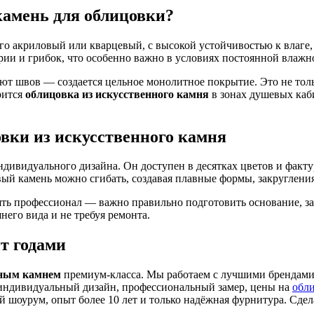
камень для облицовки?
го акриловый или кварцевый, с высокой устойчивостью к влаге,
ерии и грибок, что особенно важно в условиях постоянной влажн
уют швов — создается цельное монолитное покрытие. Это не толь
рится
облицовка из искусственного камня
в зонах душевых каби
вки из искусственного камня
дивидуального дизайна. Он доступен в десятках цветов и факт
ый камень можно сгибать, создавая плавные формы, закруглени
ь профессионал — важно правильно подготовить основание, заф
него вида и не требуя ремонта.
т годами
нным камнем
премиум-класса. Мы работаем с лучшими брендами 
 индивидуальный дизайн, профессиональный замер, цены на
обли
вой шоурум, опыт более 10 лет и только надёжная фурнитура. С