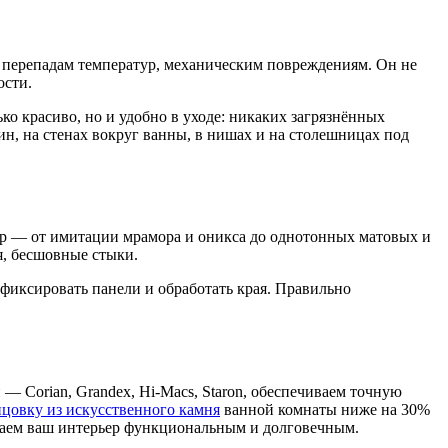
 перепадам температур, механическим повреждениям. Он не
ости.
ко красиво, но и удобно в уходе: никаких загрязнённых
н, на стенах вокруг ванны, в нишах и на столешницах под
ур — от имитации мрамора и оникса до однотонных матовых и
я, бесшовные стыки.
иксировать панели и обработать края. Правильно
— Corian, Grandex, Hi-Macs, Staron, обеспечиваем точную
цовку из искусственного камня
ванной комнаты ниже на 30%
делаем ваш интерьер функциональным и долговечным.