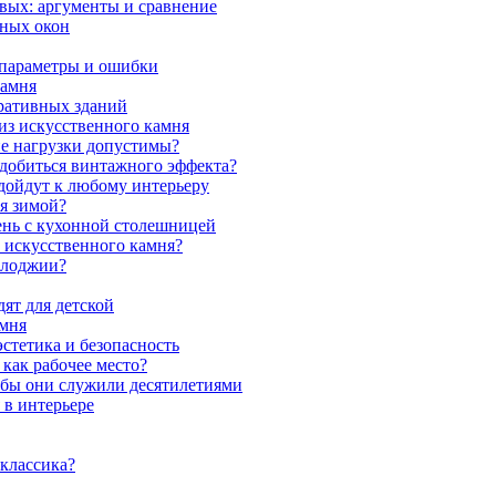
вых: аргументы и сравнение
мных окон
 параметры и ошибки
камня
ративных зданий
из искусственного камня
ие нагрузки допустимы?
 добиться винтажного эффекта?
одойдут к любому интерьеру
я зимой?
ень с кухонной столешницей
з искусственного камня?
 лоджии?
ят для детской
амня
стетика и безопасность
как рабочее место?
обы они служили десятилетиями
 в интерьере
 классика?