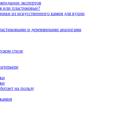
омендации экспертов
ня или пластиковые?
нники из искусственного камня для кухни
пластиковыми и деревянными аналогами
еском стиле
интерьере
ики
ики
ботает на пользу
 камня