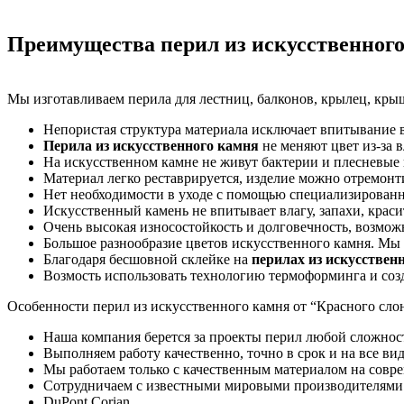
Преимущества перил из искусственног
Мы изготавливаем перила для лестниц, балконов, крылец, кры
Непористая структура материала исключает впитывание 
Перила из искусственного камня
не меняют цвет из-за в
На искусственном камне не живут бактерии и плесневые 
Материал легко реставрируется, изделие можно отремонти
Нет необходимости в уходе с помощью специализированн
Искусственный камень не впитывает влагу, запахи, краси
Очень высокая износостойкость и долговечность, возмож
Большое разнообразие цветов искусственного камня. Мы 
Благодаря бесшовной склейке на
перилах из искусствен
Возмость использовать технологию термоформинга и соз
Особенности перил из искусственного камня от “Красного слон
Наша компания берется за проекты перил любой сложнос
Выполняем работу качественно, точно в срок и на все ви
Мы работаем только с качественным материалом на совр
Сотрудничаем с известными мировыми производителями 
DuPont Corian.