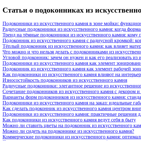
Статьи о подоконниках из искусственн
Подоконники из искусственного камня в зоне мойки: функцио
Радиусные подоконники из искусственного камня: когда форм
Тренд на тёмные подоконники из искусственного камня: кому п
Подоконник из искусственного камня с радиусной кромкой: ко
Тёплый подоконник из искусственного камня: как влияет матер
Что можно и что нельзя делать с подоконниками из искусствен
Угловой подоконник: зачем он нужен и как его реализовать из
Подоконники из искусственного камня как элемент зонирован
Подоконник из искусственного камня как элемент рабочей зон
Как подоконники из искусственного камня влияют на интерьер
Износостойкость подоконников из искусственного камня
Радиусные подоконники: элегантное решение из искусственног
Сочетание подоконников из искусственного камня с декором и
Варианты форм подоконников из искусственного камня: стандарт
Подоконники из искусственного камня на заказ: идеальные габ
Как сделать подоконник из искусственного камня центром вни
Подоконники из искусственного камня: практичные решения д
Как подоконники из искусственного камня ведут себя в быту
Можно ли ставить цветы на подоконник из искусственного ка
Можно ли сидеть на подоконнике из искусственного камня?
Коммерческие подоконники из искусственного камня: оптималь