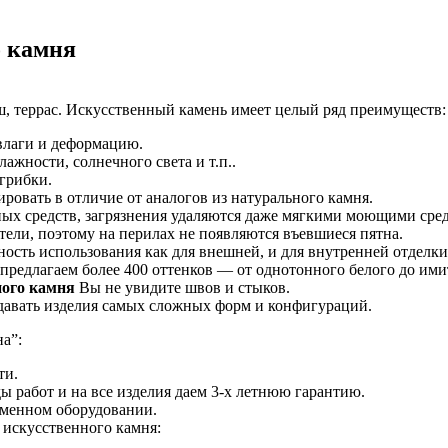
о камня
ш, террас. Искусственный камень имеет целый ряд преимуществ:
влаги и деформацию.
лажности, солнечного света и т.п..
грибки.
ровать в отличие от аналогов из натурального камня.
ых средств, загрязнения удаляются даже мягкими моющими сре
тели, поэтому на перилах не появляются въевшиеся пятна.
ность использования как для внешней, и для внутренней отделки
предлагаем более 400 оттенков — от однотонного белого до им
ного камня
Вы не увидите швов и стыков.
давать изделия самых сложных форм и конфигураций.
а”:
ти.
ды работ и на все изделия даем 3-х летнюю гарантию.
еменном оборудовании.
искусственного камня: