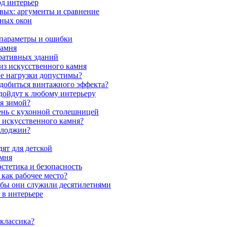
од интерьер
вых: аргументы и сравнение
мных окон
 параметры и ошибки
камня
ративных зданий
из искусственного камня
ие нагрузки допустимы?
 добиться винтажного эффекта?
одойдут к любому интерьеру
я зимой?
ень с кухонной столешницей
з искусственного камня?
 лоджии?
ят для детской
амня
стетика и безопасность
как рабочее место?
обы они служили десятилетиями
 в интерьере
 классика?