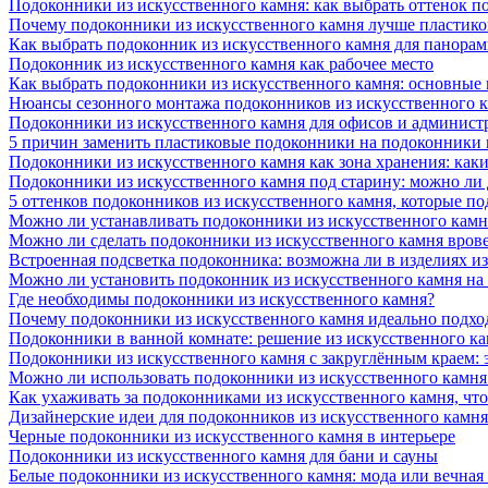
Подоконники из искусственного камня: как выбрать оттенок п
Почему подоконники из искусственного камня лучше пластико
Как выбрать подоконник из искусственного камня для панора
Подоконник из искусственного камня как рабочее место
Как выбрать подоконники из искусственного камня: основные
Нюансы сезонного монтажа подоконников из искусственного 
Подоконники из искусственного камня для офисов и админист
5 причин заменить пластиковые подоконники на подоконники 
Подоконники из искусственного камня как зона хранения: как
Подоконники из искусственного камня под старину: можно ли
5 оттенков подоконников из искусственного камня, которые п
Можно ли устанавливать подоконники из искусственного камн
Можно ли сделать подоконники из искусственного камня вров
Встроенная подсветка подоконника: возможна ли в изделиях и
Можно ли установить подоконник из искусственного камня на
Где необходимы подоконники из искусственного камня?
Почему подоконники из искусственного камня идеально подход
Подоконники в ванной комнате: решение из искусственного к
Подоконники из искусственного камня с закруглённым краем: э
Можно ли использовать подоконники из искусственного камня 
Как ухаживать за подоконниками из искусственного камня, чт
Дизайнерские идеи для подоконников из искусственного камня
Черные подоконники из искусственного камня в интерьере
Подоконники из искусственного камня для бани и сауны
Белые подоконники из искусственного камня: мода или вечная