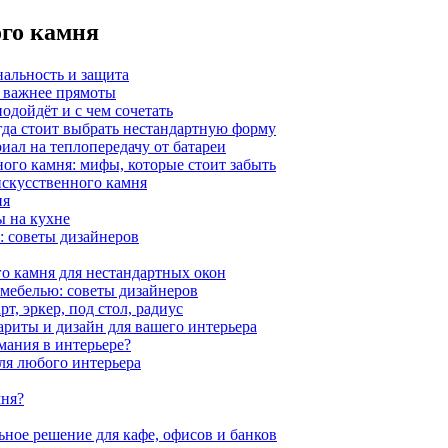
ого камня
нальность и защита
а важнее прямоты
одойдёт и с чем сочетать
гда стоит выбрать нестандартную форму
иал на теплопередачу от батареи
ного камня: мифы, которые стоит забыть
 искусственного камня
ия
ы на кухне
: советы дизайнеров
о камня для нестандартных окон
 мебелью: советы дизайнеров
, эркер, под стол, радиус
ариты и дизайн для вашего интерьера
мания в интерьере?
ля любого интерьера
мня?
ное решение для кафе, офисов и банков