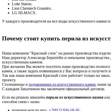
Lotte Staron.
Lion Chemtech Grandex.
LG HI-MACS.
У каждого производителя на все виды искусственного камня е
Почему стоит купить перила из искусс
Наша компания "Красный слон" на рынке производства изделий 
Наш директор Александр Берштейн и начальник производства 
искусственным камнем.
При желании Вы можете посетить наше производство полного ци
камня, а также задать появившиеся у Вас вопросы и получите н
Так как наша компания Красный слон работает только на заказ
проекту.
Столешницы и
подоконники из искусственного камня
, наши ц
С каждым Заказчиком мы заключаем официальный договор.
Если вы решили заказать
перила из искусственного камня
или 
способов связи с нами:
позвонив нам по тел.
+7(812) 936-18-36
;