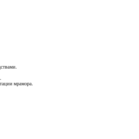
дствами.
.
итации мрамора.