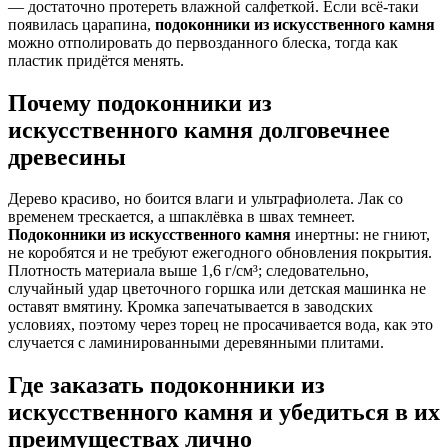
— достаточно протереть влажной салфеткой. Если всё-таки
появилась царапина,
подоконники из искусственного камня
можно отполировать до первозданного блеска, тогда как
пластик придётся менять.
Почему
подоконники из
искусственного камня
долговечнее
древесины
Дерево красиво, но боится влаги и ультрафиолета. Лак со
временем трескается, а шпаклёвка в швах темнеет.
Подоконники из искусственного камня
инертны: не гниют,
не коробятся и не требуют ежегодного обновления покрытия.
Плотность материала выше 1,6 г/см³; следовательно,
случайный удар цветочного горшка или детская машинка не
оставят вмятину. Кромка запечатывается в заводских
условиях, поэтому через торец не просачивается вода, как это
случается с ламинированными деревянными плитами.
Где заказать
подоконники из
искусственного камня
и убедиться в их
преимуществах лично