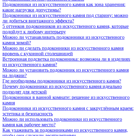
Подоконники из искусственного камня как зона хранения:
какие нагрузки допустимы?
Подоконники из искусственного камня под старину: можно
ли добиться винтажного эффекта?
5 оттенков подоконников из искусственного камня, которые
подойдут к любому интерьеру
Можно ли устанавливать подоконники из искусственного
камня зимой?
Можно ли сделать подоконники из искусственного камня
вровень с кухонной столешницей
Встроенная подсветка подоконника: возможна ли в изделиях
из искусственного камня?
Можно ли установить подоконник из искусственного камня
на лоджии?
Где необходимы подоконники из искусственного камня?
Почему подоконники из искусственного камня идеально
подходят для детской
Подоконники в ванной комнате: решение из искусственного
камня
Подоконники из искусственного камня с закруглённым краем:
эстетика и безопасность
Можно ли использовать подоконники из искусственного
камня как рабочее место?
Как ухаживать за подоконниками из искусственного камня,
чтобы они служили десятилетиями