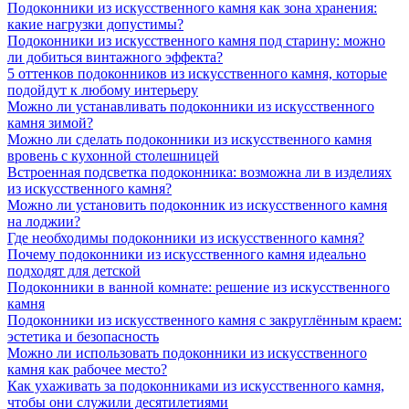
Подоконники из искусственного камня как зона хранения:
какие нагрузки допустимы?
Подоконники из искусственного камня под старину: можно
ли добиться винтажного эффекта?
5 оттенков подоконников из искусственного камня, которые
подойдут к любому интерьеру
Можно ли устанавливать подоконники из искусственного
камня зимой?
Можно ли сделать подоконники из искусственного камня
вровень с кухонной столешницей
Встроенная подсветка подоконника: возможна ли в изделиях
из искусственного камня?
Можно ли установить подоконник из искусственного камня
на лоджии?
Где необходимы подоконники из искусственного камня?
Почему подоконники из искусственного камня идеально
подходят для детской
Подоконники в ванной комнате: решение из искусственного
камня
Подоконники из искусственного камня с закруглённым краем:
эстетика и безопасность
Можно ли использовать подоконники из искусственного
камня как рабочее место?
Как ухаживать за подоконниками из искусственного камня,
чтобы они служили десятилетиями