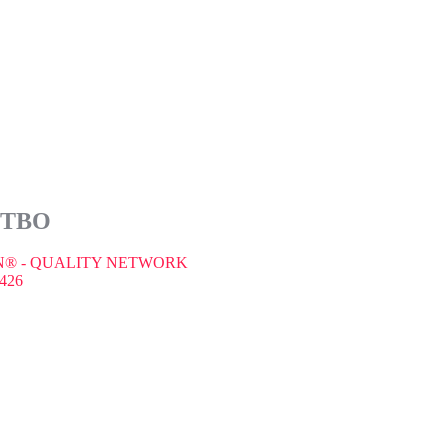
СТВО
® - QUALITY NETWORK
426