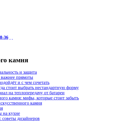
18-36
ого камня
нальность и защита
а важнее прямоты
одойдёт и с чем сочетать
гда стоит выбрать нестандартную форму
иал на теплопередачу от батареи
ного камня: мифы, которые стоит забыть
 искусственного камня
ия
ы на кухне
: советы дизайнеров