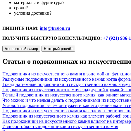
материалы и фурнитура?
сроки?
условия доставки?
ПИШИТЕ НАМ:
info@krslon.ru
ПОЛУЧИТЕ БЫСТРУЮ КОНСУЛЬТАЦИЮ:
+7 (921) 936-
Бесплатный замер
Быстрый расчёт
Статьи о подоконниках из искусственн
Подоконники из искусственного камня в зоне мойки: функцио
Радиусные подоконники из искусственного камня: когда форм
Тренд на тёмные подоконники из искусственного камня: кому п
Подоконник из искусственного камня с радиусной кромкой: ко
Тёплый подоконник из искусственного камня: как влияет матер
Что можно и что нельзя делать с подоконниками из искусствен
Угловой подоконник: зачем он нужен и как его реализовать из
Подоконники из искусственного камня как элемент зонирован
Подоконник из искусственного камня как элемент рабочей зон
Как подоконники из искусственного камня влияют на интерьер
Износостойкость подоконников из искусственного камня