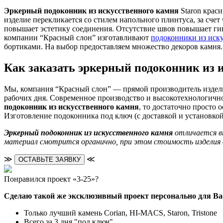
Эркерный подоконник из искусственного камня
Staron крас
изделие перекликается со стилем напольного плинтуса, за сче
повышает эстетику соединения. Отсутствие швов повышает ги
компании “Красный слон” изготавливают
подоконники из иск
бортиками. На выбор предоставляем множество декоров камня
Как заказать эркерный подоконник из 
Мы, компания “Красный слон” — прямой производитель изделий
рабочих дня. Современное производство и высокотехнологично
подоконник из искусственного камня
, то достаточно просто
Изготовление подоконника под ключ (с доставкой и установко
Эркерный подоконник из искусственного камня
отличается в
материал смотрится органично, при этом стоимость изделия о
≫
≪
ОСТАВЬТЕ ЗАЯВКУ
Понравился проект «3-25»?
Сделаю такой же эксклюзивный проект персонально для Ва
Только лучший камень Corian, HI-MACS, Staron, Tristone
Всего за 3 дня "под ключ"