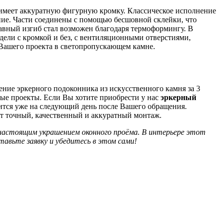
 имеет аккуратную фигурную кромку. Классическое исполнение
ение. Части соединены с помощью бесшовной склейки, что
авный изгиб стал возможен благодаря термоформингу. В
ели с кромкой и без, с вентиляционными отверстиями,
 Вашего проекта в светопропускающем камне.
ение эркерного подоконника из искусственного камня за 3
ые проекты. Если Вы хотите приобрести у нас
эркерный
одится уже на следующий день после Вашего обращения.
ут точный, качественный и аккуратный монтаж.
астоящим украшением оконного проёма. В интерьере этот
авьте заявку и убедитесь в этом сами!