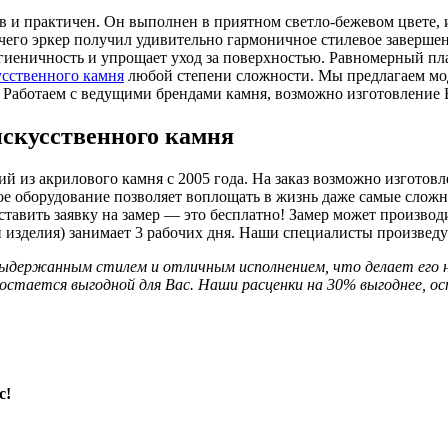
ив и практичен. Он выполнен в приятном светло-бежевом цвете,
т чего эркер получил удивительно гармоничное стилевое заверш
гиеничность и упрощает уход за поверхностью. Равномерный пл
усственного камня
любой степени сложности. Мы предлагаем мод
. Работаем с ведущими брендами камня, возможно изготовление
искусственного камня
 из акрилового камня с 2005 года. На заказ возможно изготовл
е оборудование позволяет воплощать в жизнь даже самые сложн
 оставить заявку на замер — это бесплатно! Замер может произв
й изделия) занимает 3 рабочих дня. Наши специалисты произвед
ыдержанным стилем и отличным исполнением, что делает его н
стается выгодной для Вас. Наши расценки на 30% выгоднее, ост
с!