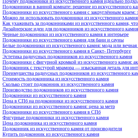
Почему подоконники из искусственного камня идеально подход
Подоконники в ванной комнате: решение из искусственного к
Подоконники из искусственного камня с закруглённым краем: э
Можно ли использовать подоконники из искусственного камня 
Как ухаживать за подоконниками из искусственного камня, чт
Дизайнерские идеи для подоконников из искусственного камня
Черные подоконники из искусственного камня в интерьере
Подоконники из искусственного камня для бани и сауны
Белые подоконники из искусственного камня: мода или вечная
Подоконники из искусственного камня в Санкт- Петербурге
Эстетика радиусных подоконников из искусственного камня
Подоконники с фигурной кромкой из искусственного камня: ак
Подоконник с текстурой мрамора — изысканная деталь для инт
Преимущества радиусных подоконников из искусственного кам
Стоимость подоконника из искусственного камня
Сколько стоит подоконник из искусственного камня
Производство подоконников из искусственного камня
Подоконники из искусственного камня
Цена в СПб на подоконники из искусственного камня
Подоконники из искусственного камня: цена за метр
Подоконники из искусственного камня в СПб
Фигурные подоконники из искусственного камня
Цена подоконника из искусственного камня
Подоконник из искусственного камня от производителя
Купить подоконник из искусственного камня