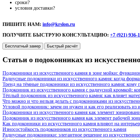
сроки?
условия доставки?
ПИШИТЕ НАМ:
info@krslon.ru
ПОЛУЧИТЕ БЫСТРУЮ КОНСУЛЬТАЦИЮ:
+7 (921) 936-
Бесплатный замер
Быстрый расчёт
Статьи о подоконниках из искусственн
Подоконники из искусственного камня в зоне мойки: функцио
Радиусные подоконники из искусственного камня: когда форм
Тренд на тёмные подоконники из искусственного камня: кому п
Подоконник из искусственного камня с радиусной кромкой: ко
Тёплый подоконник из искусственного камня: как влияет матер
Что можно и что нельзя делать с подоконниками из искусствен
Угловой подоконник: зачем он нужен и как его реализовать из
Подоконники из искусственного камня как элемент зонирован
Подоконник из искусственного камня как элемент рабочей зон
Как подоконники из искусственного камня влияют на интерьер
Износостойкость подоконников из искусственного камня
Радиусные подоконники: элегантное решение из искусственног