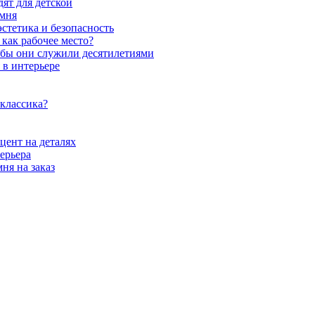
ят для детской
амня
стетика и безопасность
как рабочее место?
обы они служили десятилетиями
 в интерьере
 классика?
цент на деталях
ерьера
ня на заказ