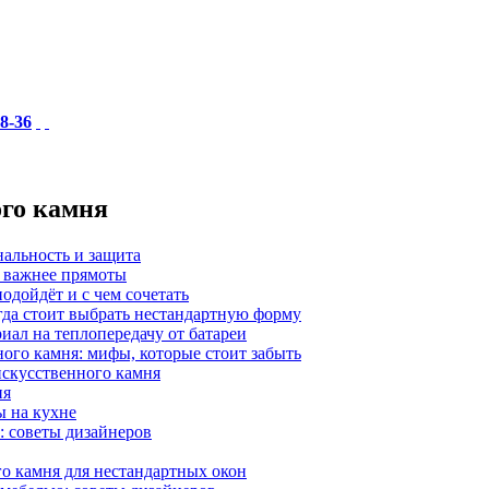
18-36
ого камня
нальность и защита
а важнее прямоты
одойдёт и с чем сочетать
гда стоит выбрать нестандартную форму
иал на теплопередачу от батареи
ного камня: мифы, которые стоит забыть
 искусственного камня
ия
ы на кухне
: советы дизайнеров
о камня для нестандартных окон