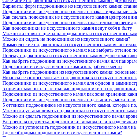
Сочетание подоконников из искусственного камня с декором и
Варианты форм подоконников из искусственного камня: стандарт
Подоконники из искусственного камня на заказ: идеальные габ
Как сделать подоконник из искусственного камня центром вни
Подоконники из искусственного камня: практичные решения д
Как подоконники из искусственного камня ведут себя в быту
Можно ли ставить цветы на подоконник из искусственного ка
Можно ли сидеть на подоконнике из искусственного камня?
Коммерческие подоконники из искусственного камня: оптималь
Подоконники из искусственного камня: как выбрать оттенок п
Почему подоконники из искусственного камня лучше пластико
Как выбрать подоконник из искусственного камня для панора
Подоконник из искусственного камня как рабочее место
Как выбрать подоконники из искусственного камня: основные
Нюансы сезонного монтажа подоконников из искусственного 
Подоконники из искусственного камня для офисов и админист
5 причин заменить пластиковые подоконники на подоконники 
Подоконники из искусственного камня как зона хранения: как
Подоконники из искусственного камня под старину: можно ли
5 оттенков подоконников из искусственного камня, которые п
Можно ли устанавливать подоконники из искусственного камн
Можно ли сделать подоконники из искусственного камня вров
Встроенная подсветка подоконника: возможна ли в изделиях и
Можно ли установить подоконник из искусственного камня на
Где необходимы подоконники из искусственного камня?