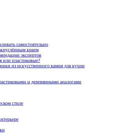
вливать самостоятельно
закруглённым краем
омендации экспертов
ня или пластиковые?
нники из искусственного камня для кухни
пластиковыми и деревянными аналогами
еском стиле
интерьере
ики