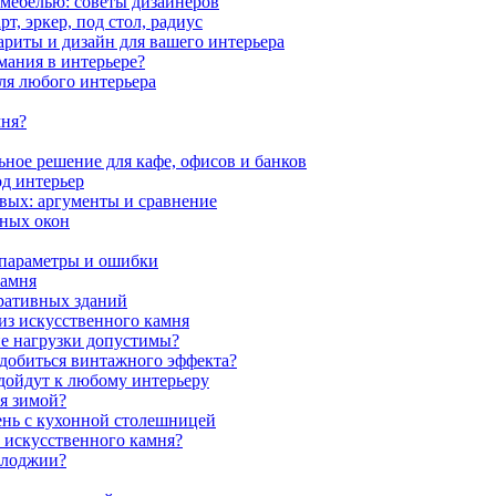
 мебелью: советы дизайнеров
, эркер, под стол, радиус
ариты и дизайн для вашего интерьера
мания в интерьере?
ля любого интерьера
мня?
ное решение для кафе, офисов и банков
од интерьер
вых: аргументы и сравнение
мных окон
 параметры и ошибки
камня
ративных зданий
из искусственного камня
ие нагрузки допустимы?
 добиться винтажного эффекта?
одойдут к любому интерьеру
я зимой?
ень с кухонной столешницей
з искусственного камня?
 лоджии?