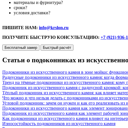
материалы и фурнитура?
сроки?
условия доставки?
ПИШИТЕ НАМ:
info@krslon.ru
ПОЛУЧИТЕ БЫСТРУЮ КОНСУЛЬТАЦИЮ:
+7 (921) 936-
Бесплатный замер
Быстрый расчёт
Статьи о подоконниках из искусственн
Подоконники из искусственного камня в зоне мойки: функцио
Радиусные подоконники из искусственного камня: когда форм
Тренд на тёмные подоконники из искусственного камня: кому п
Подоконник из искусственного камня с радиусной кромкой: ко
Тёплый подоконник из искусственного камня: как влияет матер
Что можно и что нельзя делать с подоконниками из искусствен
Угловой подоконник: зачем он нужен и как его реализовать из
Подоконники из искусственного камня как элемент зонирован
Подоконник из искусственного камня как элемент рабочей зон
Как подоконники из искусственного камня влияют на интерьер
Износостойкость подоконников из искусственного камня