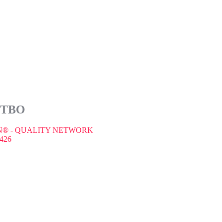
СТВО
® - QUALITY NETWORK
426