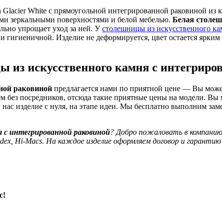
 Glacier White с прямоугольной интегрированной раковиной из 
ими зеркальными поверхностями и белой мебелью.
Белая столеш
льно упрощает уход за ней. У
столешницы из искусственного ка
й и гигиеничной. Изделие не деформируется, цвет остается ярким
цы из искусственного камня с интегриро
нной раковиной
предлагается нами по приятной цене — Вы может
м без посредников, отсюда такие приятные цены на модели. Вы 
у нас изделие с нуля, на этапе идеи. Мы бесплатно выполним за
я с интегрированной раковиной
? Добро пожаловать в компанию
dex, Hi-Macs. На каждое изделие оформляем договор и гарантию 
с!