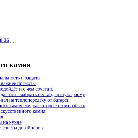
18-36
ого камня
нальность и защита
а важнее прямоты
одойдёт и с чем сочетать
гда стоит выбрать нестандартную форму
иал на теплопередачу от батареи
ного камня: мифы, которые стоит забыть
 искусственного камня
ия
ы на кухне
: советы дизайнеров