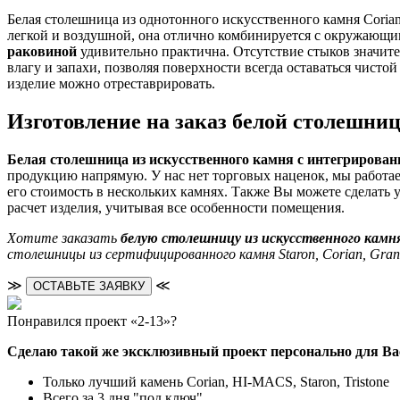
Белая столешница из однотонного искусственного камня Corian
легкой и воздушной, она отлично комбинируется с окружающ
раковиной
удивительно практична. Отсутствие стыков значите
влагу и запахи, позволяя поверхности всегда оставаться чисто
изделие можно отреставрировать.
Изготовление на заказ белой столешни
Белая столешница из искусственного камня с интегрирова
продукцию напрямую. У нас нет торговых наценок, мы работае
его стоимость в нескольких камнях. Также Вы можете сделать 
расчет изделия, учитывая все особенности помещения.
Хотите заказать
белую столешницу из искусственного камн
столешницы из сертифицированного камня Staron, Corian, Gran
≫
≪
ОСТАВЬТЕ ЗАЯВКУ
Понравился проект «2-13»?
Сделаю такой же эксклюзивный проект персонально для Ва
Только лучший камень Corian, HI-MACS, Staron, Tristone
Всего за 3 дня "под ключ"