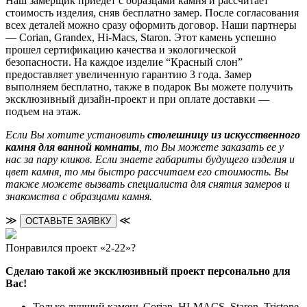
Наш замерщик приедет с образцами камня и рассчитает
стоимость изделия, сняв бесплатно замер. После согласования
всех деталей можно сразу оформить договор. Наши партнеры
— Corian, Grandex, Hi-Macs, Staron. Этот камень успешно
прошел сертификацию качества и экологической
безопасности. На каждое изделие “Красный слон”
предоставляет увеличенную гарантию 3 года. Замер
выполняем бесплатно, также в подарок Вы можете получить
эксклюзивный дизайн-проект и при оплате доставки —
подъем на этаж.
Если Вы хотите установить
столешницу из искусственного
камня для ванной комнаты
, то Вы можете заказать ее у
нас за пару кликов. Если знаете габариты будущего изделия и
цвет камня, то мы быстро рассчитаем его стоимость. Вы
также можете вызвать специалиста для снятия замеров и
знакомства с образцами камня.
≫
≪
ОСТАВЬТЕ ЗАЯВКУ
Понравился проект «2-22»?
Сделаю такой же эксклюзивный проект персонально для
Вас!
Только лучший камень Corian, HI-MACS, Staron, Tristone