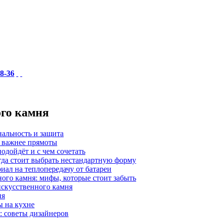
18-36
ого камня
нальность и защита
а важнее прямоты
одойдёт и с чем сочетать
гда стоит выбрать нестандартную форму
иал на теплопередачу от батареи
ного камня: мифы, которые стоит забыть
 искусственного камня
ия
ы на кухне
: советы дизайнеров