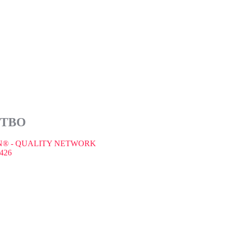
СТВО
® - QUALITY NETWORK
426