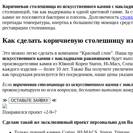
Коричневая столешница из искусственного камня с накла
столешницей, так как выдержаны в одной цветовой гамме. За с
камне не поселяются бактерии и плесень. Долговечность
столе
перепады температуры, инертна к большинству моющих средств.
реставрации столешницы.
Как сделать коричневую столешницу из
Это можно легко сделать в компании “Красный слон”. Наша пр
искусственного камня с накладными раковинами
будет выпо
производителями камня из Южной Кореи Staron, Hi-Macs, Coria
каждого изделия — более 10 лет. Также Вы получите увеличен
как продукция реализуется без посредников, наши цены указан
Если
коричневая столешница из искусственного камня с на
проконсультируем по всем вопросам, бесплатно выполним зам
≫
≪
ОСТАВЬТЕ ЗАЯВКУ
Понравился проект «2-9»?
Сделаю такой же эксклюзивный проект персонально для Ва
Только лучший камень Corian, HI-MACS, Staron, Tristone