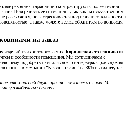
етлые раковины гармонично контрастируют с более темной
ратно. Поверхность ее гигиенична, так как на искусственном
 не рассыхается, не растрескивается под влиянием влажности и
оверхностью, а также можете всегда обратиться по вопросам
ковинами на заказ
ия изделий из акрилового камня.
Коричневая столешница из
учтем и особенности помещения. Мы сотрудничаем с
желающему подобрать цвет для своего интерьера. Срок службы
толешницы в компании “Красный слон” на 30% выгоднее, так
тите заказать подобную, просто свяжитесь с нами. Мы
шницу в выбранных декорах.