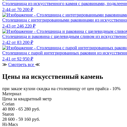
Столешница из искусственного камня с раковинами, подклее
2-44
от 70 200 ₽
Столешница с интегрированными раковинами из искусственно
2-43
от 246 220 ₽
Столешница и раковина с щелевидным сливом из искусственн
2-42
от 83 200 ₽
Столешница с парой интегрированных раковин из искусствен
2-41
от 92 950 ₽
≫
Смотреть все
≪
Цены на искусственный камень
при заказе кухни скидка на столешницу от цен прайса - 10%
Материал
Цена за квадратный метр
Corian
40 800 - 65 280 руб.
Staron
28 600 - 59 160 руб.
Hi-Macs