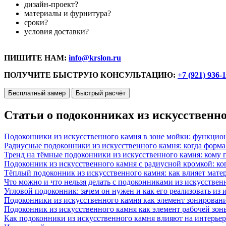
дизайн-проект?
материалы и фурнитура?
сроки?
условия доставки?
ПИШИТЕ НАМ:
info@krslon.ru
ПОЛУЧИТЕ БЫСТРУЮ КОНСУЛЬТАЦИЮ:
+7 (921) 936-
Бесплатный замер
Быстрый расчёт
Статьи о подоконниках из искусственн
Подоконники из искусственного камня в зоне мойки: функцио
Радиусные подоконники из искусственного камня: когда форм
Тренд на тёмные подоконники из искусственного камня: кому п
Подоконник из искусственного камня с радиусной кромкой: ко
Тёплый подоконник из искусственного камня: как влияет матер
Что можно и что нельзя делать с подоконниками из искусствен
Угловой подоконник: зачем он нужен и как его реализовать из
Подоконники из искусственного камня как элемент зонирован
Подоконник из искусственного камня как элемент рабочей зон
Как подоконники из искусственного камня влияют на интерьер