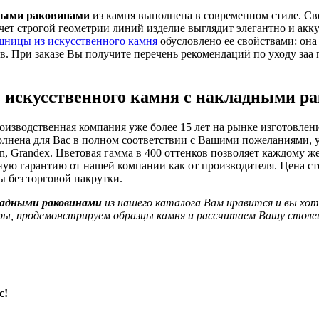
дными раковинами
из камня выполнена в современном стиле. Св
чет строгой геометрии линий изделие выглядит элегантно и акку
шницы из искусственного камня
обусловлено ее свойствами: она
 При заказе Вы получите перечень рекомендаций по уходу заа п
 искусственного камня с накладными ра
оизводственная компания уже более 15 лет на рынке изготовлен
лнена для Вас в полном соответствии с Вашими пожеланиями, 
n, Grandex. Цветовая гамма в 400 оттенков позволяет каждому 
ную гарантию от нашей компании как от производителя. Цена с
ы без торговой накрутки.
кладными раковинами
из нашего каталога Вам нравится и вы хо
еры, продемонстрируем образцы камня и рассчитаем Вашу столе
с!