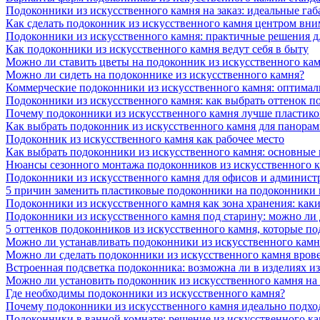
Подоконники из искусственного камня на заказ: идеальные габ
Как сделать подоконник из искусственного камня центром вни
Подоконники из искусственного камня: практичные решения д
Как подоконники из искусственного камня ведут себя в быту
Можно ли ставить цветы на подоконник из искусственного ка
Можно ли сидеть на подоконнике из искусственного камня?
Коммерческие подоконники из искусственного камня: оптималь
Подоконники из искусственного камня: как выбрать оттенок п
Почему подоконники из искусственного камня лучше пластико
Как выбрать подоконник из искусственного камня для панора
Подоконник из искусственного камня как рабочее место
Как выбрать подоконники из искусственного камня: основные
Нюансы сезонного монтажа подоконников из искусственного 
Подоконники из искусственного камня для офисов и админист
5 причин заменить пластиковые подоконники на подоконники 
Подоконники из искусственного камня как зона хранения: как
Подоконники из искусственного камня под старину: можно ли
5 оттенков подоконников из искусственного камня, которые п
Можно ли устанавливать подоконники из искусственного камн
Можно ли сделать подоконники из искусственного камня вров
Встроенная подсветка подоконника: возможна ли в изделиях и
Можно ли установить подоконник из искусственного камня на
Где необходимы подоконники из искусственного камня?
Почему подоконники из искусственного камня идеально подход
Подоконники в ванной комнате: решение из искусственного к