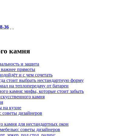
18-36
ого камня
нальность и защита
а важнее прямоты
одойдёт и с чем сочетать
гда стоит выбрать нестандартную форму
иал на теплопередачу от батареи
ного камня: мифы, которые стоит забыть
 искусственного камня
ия
ы на кухне
: советы дизайнеров
о камня для нестандартных окон
 мебелью: советы дизайнеров
, эркер, под стол, радиус