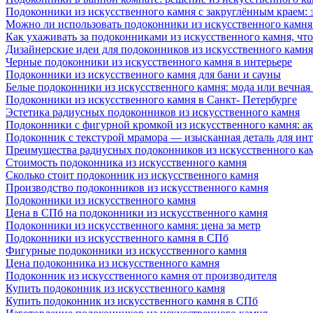
Подоконники из искусственного камня с закруглённым краем: э
Можно ли использовать подоконники из искусственного камня 
Как ухаживать за подоконниками из искусственного камня, чт
Дизайнерские идеи для подоконников из искусственного камня
Черные подоконники из искусственного камня в интерьере
Подоконники из искусственного камня для бани и сауны
Белые подоконники из искусственного камня: мода или вечная
Подоконники из искусственного камня в Санкт- Петербурге
Эстетика радиусных подоконников из искусственного камня
Подоконники с фигурной кромкой из искусственного камня: ак
Подоконник с текстурой мрамора — изысканная деталь для инт
Преимущества радиусных подоконников из искусственного кам
Стоимость подоконника из искусственного камня
Сколько стоит подоконник из искусственного камня
Производство подоконников из искусственного камня
Подоконники из искусственного камня
Цена в СПб на подоконники из искусственного камня
Подоконники из искусственного камня: цена за метр
Подоконники из искусственного камня в СПб
Фигурные подоконники из искусственного камня
Цена подоконника из искусственного камня
Подоконник из искусственного камня от производителя
Купить подоконник из искусственного камня
Купить подоконник из искусственного камня в СПб