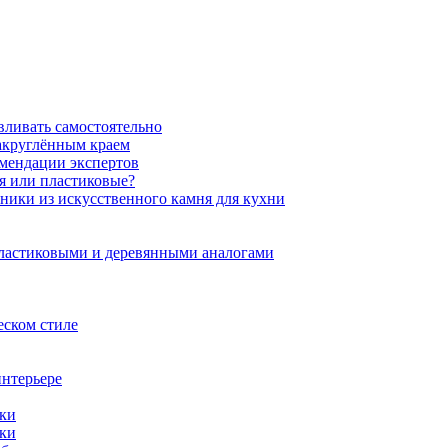
вливать самостоятельно
закруглённым краем
омендации экспертов
ня или пластиковые?
нники из искусственного камня для кухни
пластиковыми и деревянными аналогами
еском стиле
интерьере
ики
ики