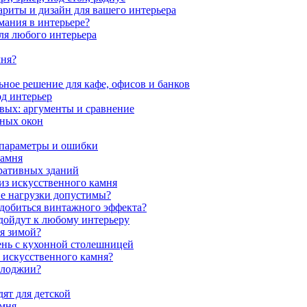
ариты и дизайн для вашего интерьера
мания в интерьере?
ля любого интерьера
мня?
ное решение для кафе, офисов и банков
од интерьер
вых: аргументы и сравнение
мных окон
 параметры и ошибки
камня
ративных зданий
из искусственного камня
ие нагрузки допустимы?
 добиться винтажного эффекта?
одойдут к любому интерьеру
я зимой?
ень с кухонной столешницей
з искусственного камня?
 лоджии?
ят для детской
амня