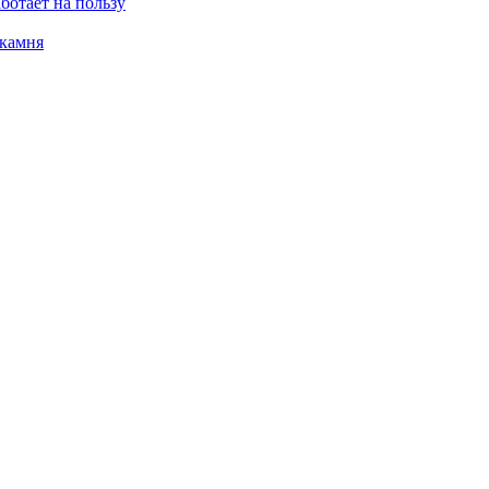
ботает на пользу
 камня