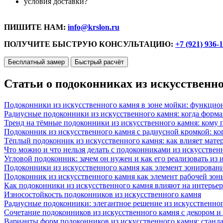
условия доставки?
ПИШИТЕ НАМ:
info@krslon.ru
ПОЛУЧИТЕ БЫСТРУЮ КОНСУЛЬТАЦИЮ:
+7 (921) 936-
Бесплатный замер
Быстрый расчёт
Статьи о подоконниках из искусственн
Подоконники из искусственного камня в зоне мойки: функцио
Радиусные подоконники из искусственного камня: когда форм
Тренд на тёмные подоконники из искусственного камня: кому п
Подоконник из искусственного камня с радиусной кромкой: ко
Тёплый подоконник из искусственного камня: как влияет матер
Что можно и что нельзя делать с подоконниками из искусствен
Угловой подоконник: зачем он нужен и как его реализовать из
Подоконники из искусственного камня как элемент зонирован
Подоконник из искусственного камня как элемент рабочей зон
Как подоконники из искусственного камня влияют на интерьер
Износостойкость подоконников из искусственного камня
Радиусные подоконники: элегантное решение из искусственног
Сочетание подоконников из искусственного камня с декором и
Варианты форм подоконников из искусственного камня: стандарт