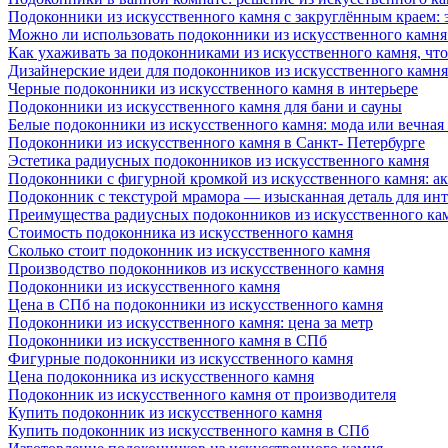
Подоконники из искусственного камня с закруглённым краем: э
Можно ли использовать подоконники из искусственного камня 
Как ухаживать за подоконниками из искусственного камня, чт
Дизайнерские идеи для подоконников из искусственного камня
Черные подоконники из искусственного камня в интерьере
Подоконники из искусственного камня для бани и сауны
Белые подоконники из искусственного камня: мода или вечная
Подоконники из искусственного камня в Санкт- Петербурге
Эстетика радиусных подоконников из искусственного камня
Подоконники с фигурной кромкой из искусственного камня: ак
Подоконник с текстурой мрамора — изысканная деталь для инт
Преимущества радиусных подоконников из искусственного кам
Стоимость подоконника из искусственного камня
Сколько стоит подоконник из искусственного камня
Производство подоконников из искусственного камня
Подоконники из искусственного камня
Цена в СПб на подоконники из искусственного камня
Подоконники из искусственного камня: цена за метр
Подоконники из искусственного камня в СПб
Фигурные подоконники из искусственного камня
Цена подоконника из искусственного камня
Подоконник из искусственного камня от производителя
Купить подоконник из искусственного камня
Купить подоконник из искусственного камня в СПб