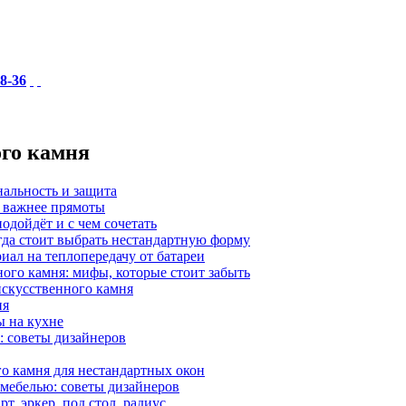
18-36
ого камня
нальность и защита
а важнее прямоты
одойдёт и с чем сочетать
гда стоит выбрать нестандартную форму
иал на теплопередачу от батареи
ного камня: мифы, которые стоит забыть
 искусственного камня
ия
ы на кухне
: советы дизайнеров
о камня для нестандартных окон
 мебелью: советы дизайнеров
, эркер, под стол, радиус