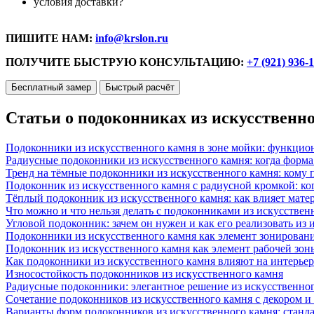
условия доставки?
ПИШИТЕ НАМ:
info@krslon.ru
ПОЛУЧИТЕ БЫСТРУЮ КОНСУЛЬТАЦИЮ:
+7 (921) 936-
Бесплатный замер
Быстрый расчёт
Статьи о подоконниках из искусственн
Подоконники из искусственного камня в зоне мойки: функцио
Радиусные подоконники из искусственного камня: когда форм
Тренд на тёмные подоконники из искусственного камня: кому п
Подоконник из искусственного камня с радиусной кромкой: ко
Тёплый подоконник из искусственного камня: как влияет матер
Что можно и что нельзя делать с подоконниками из искусствен
Угловой подоконник: зачем он нужен и как его реализовать из
Подоконники из искусственного камня как элемент зонирован
Подоконник из искусственного камня как элемент рабочей зон
Как подоконники из искусственного камня влияют на интерьер
Износостойкость подоконников из искусственного камня
Радиусные подоконники: элегантное решение из искусственног
Сочетание подоконников из искусственного камня с декором и
Варианты форм подоконников из искусственного камня: стандарт