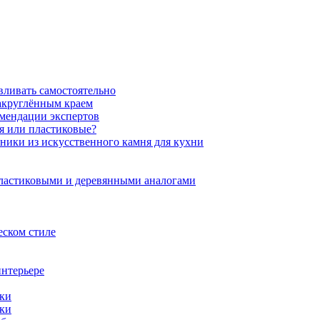
вливать самостоятельно
закруглённым краем
омендации экспертов
ня или пластиковые?
нники из искусственного камня для кухни
пластиковыми и деревянными аналогами
еском стиле
интерьере
ики
ики