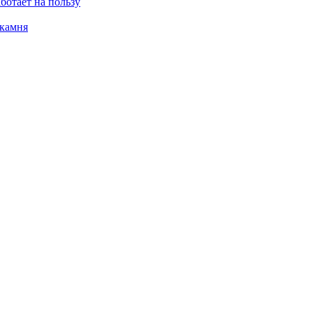
ботает на пользу
 камня