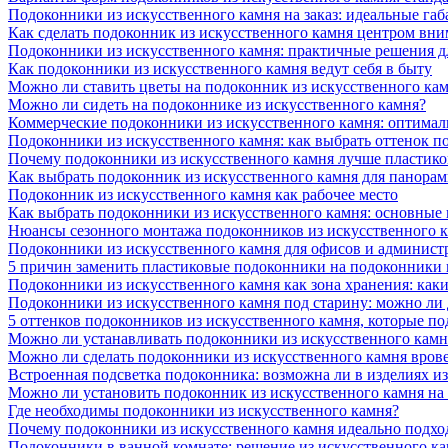
Подоконники из искусственного камня на заказ: идеальные габ
Как сделать подоконник из искусственного камня центром вни
Подоконники из искусственного камня: практичные решения д
Как подоконники из искусственного камня ведут себя в быту
Можно ли ставить цветы на подоконник из искусственного ка
Можно ли сидеть на подоконнике из искусственного камня?
Коммерческие подоконники из искусственного камня: оптималь
Подоконники из искусственного камня: как выбрать оттенок п
Почему подоконники из искусственного камня лучше пластико
Как выбрать подоконник из искусственного камня для панора
Подоконник из искусственного камня как рабочее место
Как выбрать подоконники из искусственного камня: основные
Нюансы сезонного монтажа подоконников из искусственного 
Подоконники из искусственного камня для офисов и админист
5 причин заменить пластиковые подоконники на подоконники 
Подоконники из искусственного камня как зона хранения: как
Подоконники из искусственного камня под старину: можно ли
5 оттенков подоконников из искусственного камня, которые п
Можно ли устанавливать подоконники из искусственного камн
Можно ли сделать подоконники из искусственного камня вров
Встроенная подсветка подоконника: возможна ли в изделиях и
Можно ли установить подоконник из искусственного камня на
Где необходимы подоконники из искусственного камня?
Почему подоконники из искусственного камня идеально подход
Подоконники в ванной комнате: решение из искусственного к