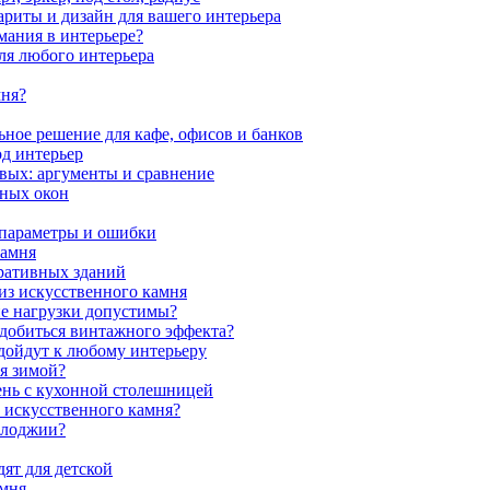
ариты и дизайн для вашего интерьера
мания в интерьере?
ля любого интерьера
мня?
ное решение для кафе, офисов и банков
од интерьер
вых: аргументы и сравнение
мных окон
 параметры и ошибки
камня
ративных зданий
из искусственного камня
ие нагрузки допустимы?
 добиться винтажного эффекта?
одойдут к любому интерьеру
я зимой?
ень с кухонной столешницей
з искусственного камня?
 лоджии?
ят для детской
амня