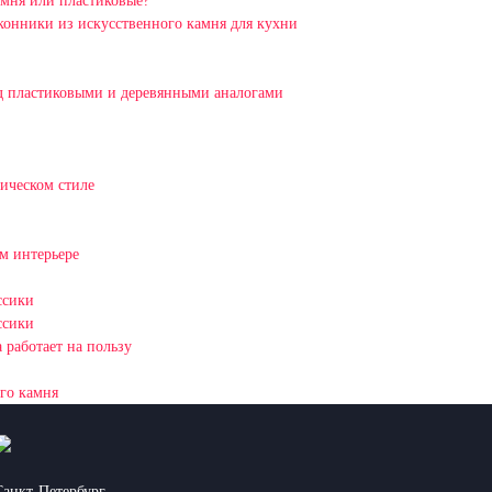
амня или пластиковые?
оконники из искусственного камня для кухни
д пластиковыми и деревянными аналогами
ическом стиле
м интерьере
ссики
ссики
 работает на пользу
го камня
Санкт-Петербург,