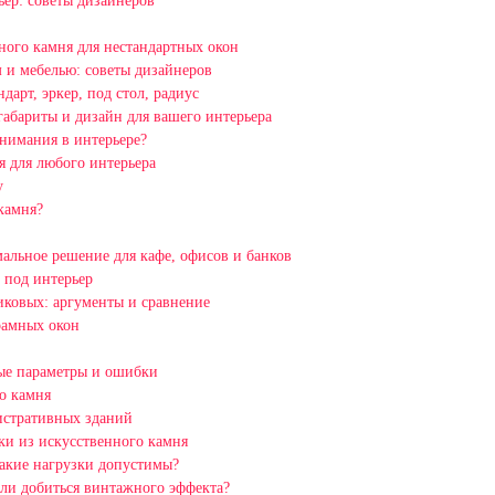
ьер: советы дизайнеров
ного камня для нестандартных окон
 и мебелью: советы дизайнеров
арт, эркер, под стол, радиус
габариты и дизайн для вашего интерьера
внимания в интерьере?
 для любого интерьера
у
камня?
альное решение для кафе, офисов и банков
 под интерьер
иковых: аргументы и сравнение
рамных окон
ные параметры и ошибки
о камня
истративных зданий
ки из искусственного камня
какие нагрузки допустимы?
ли добиться винтажного эффекта?