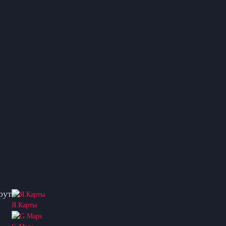
рут
Я.Карты