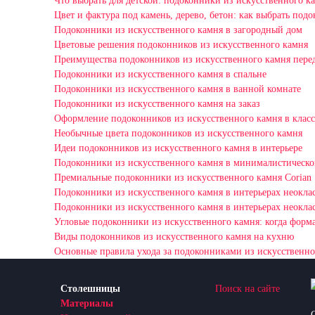
Что выбрать для детской: подоконники из искусственного к
Цвет и фактура под камень, дерево, бетон: как выбрать под
Подоконники из искусственного камня в загородный дом
Цветовые решения подоконников из искусственного камня
Преимущества подоконников из искусственного камня пере
Подоконники из искусственного камня в спальне
Подоконники из искусственного камня в ванной комнате
Подоконники из искусственного камня на заказ
Оформление подоконников из искусственного камня в класс
Необычные цвета подоконников из искусственного камня
Идеи подоконников из искусственного камня в интерьере
Подоконники из искусственного камня в минималистическо
Премиальные подоконники из искусственного камня Corian
Подоконники из искусственного камня в интерьерах неокла
Подоконники из искусственного камня в интерьерах неокла
Угловые подоконники из искусственного камня: когда форма
Виды подоконников из искусственного камня на кухню
Основные правила ухода за подоконниками из искусственно
Столешницы
Поиск на сайте
Материалы