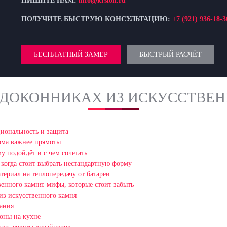
ПИШИТЕ НАМ:
info@krslon.ru
ПОЛУЧИТЕ БЫСТРУЮ КОНСУЛЬТАЦИЮ:
+7 (921) 936-18-3
БЕСПЛАТНЫЙ ЗАМЕР
БЫСТРЫЙ РАСЧЁТ
ОДОКОННИКАХ ИЗ ИСКУССТВЕ
циональность и защита
рма важнее прямоты
у подойдёт и с чем сочетать
 когда стоит выбрать нестандартную форму
териал на теплопередачу от батареи
венного камня: мифы, которые стоит забыть
 из искусственного камня
вания
зоны на кухне