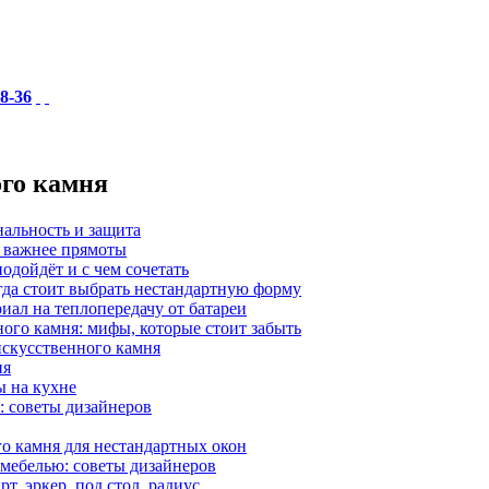
18-36
ого камня
нальность и защита
а важнее прямоты
одойдёт и с чем сочетать
гда стоит выбрать нестандартную форму
иал на теплопередачу от батареи
ного камня: мифы, которые стоит забыть
 искусственного камня
ия
ы на кухне
: советы дизайнеров
о камня для нестандартных окон
 мебелью: советы дизайнеров
, эркер, под стол, радиус