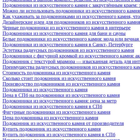
Подоконники из искусственного камня с закруглённым краем: э
Можно ли использовать подоконники из искусственного камня 
Как ухаживать за подоконниками из искусственного камня, чт
Дизайнерские идеи для подоконников из искусственного камня
Черные подоконники из искусственного камня в интерьере
Подоконники из искусственного камня для бани и сауны
Белые подоконники из искусственного камня: мода или вечная
Подоконники из искусственного камня в Санкт- Петербурге
Эстетика радиусных подоконников из искусственного камня
Подоконники с фигурной кромкой из искусственного камня: ак
Подоконник с текстурой мрамора — изысканная деталь для инт
Преимущества радиусных подоконников из искусственного кам
Стоимость подоконника из искусственного камня
Сколько стоит подоконник из искусственного камня
Производство подоконников из искусственного камня
Подоконники из искусственного камня
Цена в СПб на подоконники из искусственного камня
Подоконники из искусственного камня: цена за метр
Подоконники из искусственного камня в СПб
Фигурные подоконники из искусственного камня
Цена подоконника из искусственного камня
Подоконник из искусственного камня от производителя
Купить подоконник из искусственного камня
Купить подоконник из искусственного камня в СПб