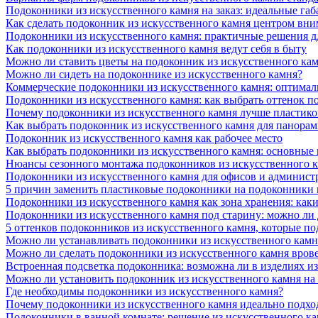
Подоконники из искусственного камня на заказ: идеальные габ
Как сделать подоконник из искусственного камня центром вни
Подоконники из искусственного камня: практичные решения д
Как подоконники из искусственного камня ведут себя в быту
Можно ли ставить цветы на подоконник из искусственного ка
Можно ли сидеть на подоконнике из искусственного камня?
Коммерческие подоконники из искусственного камня: оптималь
Подоконники из искусственного камня: как выбрать оттенок п
Почему подоконники из искусственного камня лучше пластико
Как выбрать подоконник из искусственного камня для панора
Подоконник из искусственного камня как рабочее место
Как выбрать подоконники из искусственного камня: основные
Нюансы сезонного монтажа подоконников из искусственного 
Подоконники из искусственного камня для офисов и админист
5 причин заменить пластиковые подоконники на подоконники 
Подоконники из искусственного камня как зона хранения: как
Подоконники из искусственного камня под старину: можно ли
5 оттенков подоконников из искусственного камня, которые п
Можно ли устанавливать подоконники из искусственного камн
Можно ли сделать подоконники из искусственного камня вров
Встроенная подсветка подоконника: возможна ли в изделиях и
Можно ли установить подоконник из искусственного камня на
Где необходимы подоконники из искусственного камня?
Почему подоконники из искусственного камня идеально подход
Подоконники в ванной комнате: решение из искусственного к