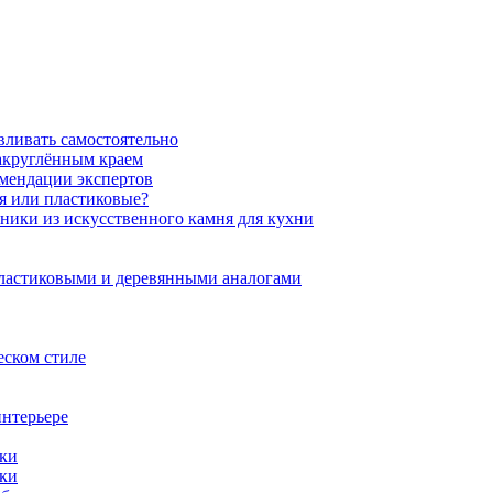
вливать самостоятельно
закруглённым краем
омендации экспертов
ня или пластиковые?
нники из искусственного камня для кухни
пластиковыми и деревянными аналогами
еском стиле
интерьере
ики
ики