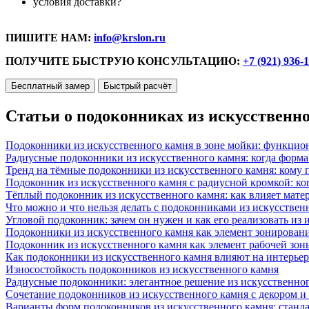
условия доставки?
ПИШИТЕ НАМ:
info@krslon.ru
ПОЛУЧИТЕ БЫСТРУЮ КОНСУЛЬТАЦИЮ:
+7 (921) 936-
Бесплатный замер
Быстрый расчёт
Статьи о подоконниках из искусственн
Подоконники из искусственного камня в зоне мойки: функцио
Радиусные подоконники из искусственного камня: когда форм
Тренд на тёмные подоконники из искусственного камня: кому п
Подоконник из искусственного камня с радиусной кромкой: ко
Тёплый подоконник из искусственного камня: как влияет матер
Что можно и что нельзя делать с подоконниками из искусствен
Угловой подоконник: зачем он нужен и как его реализовать из
Подоконники из искусственного камня как элемент зонирован
Подоконник из искусственного камня как элемент рабочей зон
Как подоконники из искусственного камня влияют на интерьер
Износостойкость подоконников из искусственного камня
Радиусные подоконники: элегантное решение из искусственног
Сочетание подоконников из искусственного камня с декором и
Варианты форм подоконников из искусственного камня: стандарт