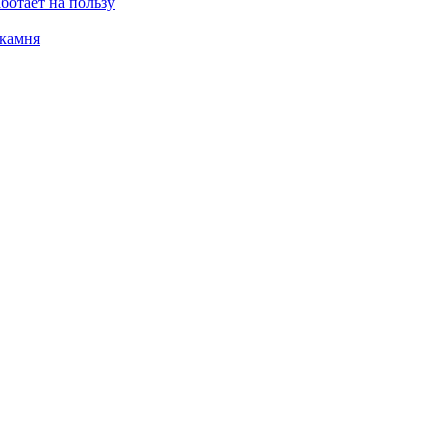
ботает на пользу
 камня