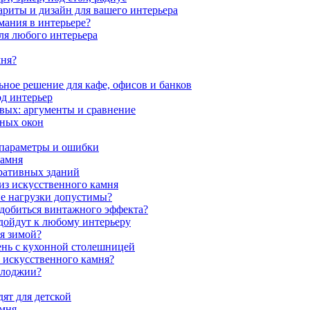
ариты и дизайн для вашего интерьера
мания в интерьере?
ля любого интерьера
мня?
ное решение для кафе, офисов и банков
од интерьер
вых: аргументы и сравнение
мных окон
 параметры и ошибки
камня
ративных зданий
из искусственного камня
ие нагрузки допустимы?
 добиться винтажного эффекта?
одойдут к любому интерьеру
я зимой?
ень с кухонной столешницей
з искусственного камня?
 лоджии?
ят для детской
амня