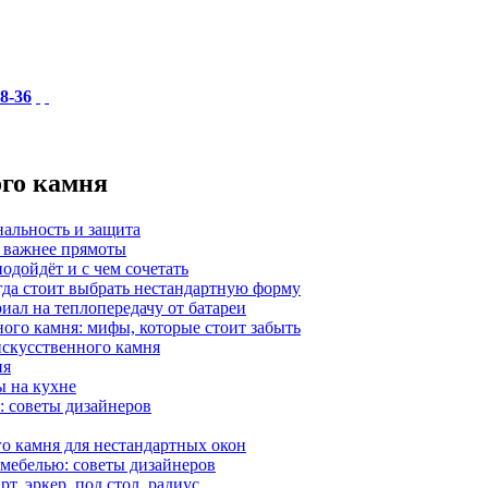
18-36
ого камня
нальность и защита
а важнее прямоты
одойдёт и с чем сочетать
гда стоит выбрать нестандартную форму
иал на теплопередачу от батареи
ного камня: мифы, которые стоит забыть
 искусственного камня
ия
ы на кухне
: советы дизайнеров
о камня для нестандартных окон
 мебелью: советы дизайнеров
, эркер, под стол, радиус