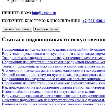
условия доставки?
ПИШИТЕ НАМ:
info@krslon.ru
ПОЛУЧИТЕ БЫСТРУЮ КОНСУЛЬТАЦИЮ:
+7 (921) 936-
Бесплатный замер
Быстрый расчёт
Статьи о подоконниках из искусственн
Подоконники из искусственного камня в зоне мойки: функцио
Радиусные подоконники из искусственного камня: когда форм
Тренд на тёмные подоконники из искусственного камня: кому п
Подоконник из искусственного камня с радиусной кромкой: ко
Тёплый подоконник из искусственного камня: как влияет матер
Что можно и что нельзя делать с подоконниками из искусствен
Угловой подоконник: зачем он нужен и как его реализовать из
Подоконники из искусственного камня как элемент зонирован
Подоконник из искусственного камня как элемент рабочей зон
Как подоконники из искусственного камня влияют на интерьер
Износостойкость подоконников из искусственного камня
Радиусные подоконники: элегантное решение из искусственног
Сочетание подоконников из искусственного камня с декором и
Варианты форм подоконников из искусственного камня: стандарт