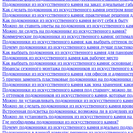
Подоконники из искусственного камня на заказ: идеальные габ
Как сделать подоконник из искусственного камня центром вни
Подоконники из искусственного камня: практичные решения д
Как подоконники из искусственного камня ведут себя в быту
Можно ли ставить цветы на подоконник из искусственного ка
Можно ли сидеть на подоконнике из искусственного камня?
Коммерческие подоконники из искусственного камня: оптималь
Подоконники из искусственного камня: как выбрать оттенок п
Почему подоконники из искусственного камня лучше пластико
Как выбрать подоконник из искусственного камня для панора
Подоконник из искусственного камня как рабочее место
Как выбрать подоконники из искусственного камня: основные
Нюансы сезонного монтажа подоконников из искусственного 
Подоконники из искусственного камня для офисов и админист
5 причин заменить пластиковые подоконники на подоконники 
Подоконники из искусственного камня как зона хранения: как
Подоконники из искусственного камня под старину: можно ли
5 оттенков подоконников из искусственного камня, которые п
Можно ли устанавливать подоконники из искусственного камн
Можно ли сделать подоконники из искусственного камня вров
Встроенная подсветка подоконника: возможна ли в изделиях и
Можно ли установить подоконник из искусственного камня на
Где необходимы подоконники из искусственного камня?
Почему подоконники из искусственного камня идеально подход
Подоконники в ванной комнате: решение из искусственного к