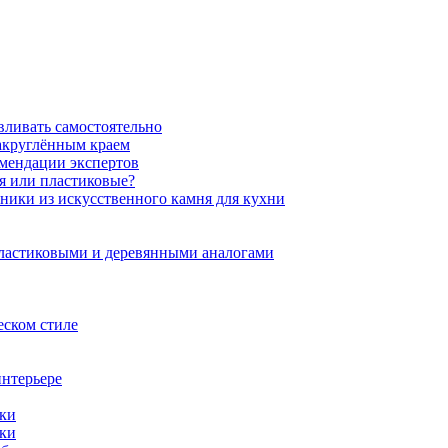
вливать самостоятельно
закруглённым краем
омендации экспертов
ня или пластиковые?
нники из искусственного камня для кухни
пластиковыми и деревянными аналогами
еском стиле
интерьере
ики
ики