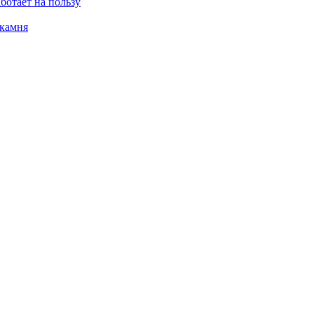
ботает на пользу
 камня