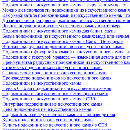
Подоконники из искусственного камня с закруглённым краем: э
Можно ли использовать подоконники из искусственного камня 
Как ухаживать за подоконниками из искусственного камня, чт
Дизайнерские идеи для подоконников из искусственного камня
Черные подоконники из искусственного камня в интерьере
Подоконники из искусственного камня для бани и сауны
Белые подоконники из искусственного камня: мода или вечная
Подоконники из искусственного камня в Санкт- Петербурге
Эстетика радиусных подоконников из искусственного камня
Подоконники с фигурной кромкой из искусственного камня: ак
Подоконник с текстурой мрамора — изысканная деталь для инт
Преимущества радиусных подоконников из искусственного кам
Стоимость подоконника из искусственного камня
Сколько стоит подоконник из искусственного камня
Производство подоконников из искусственного камня
Подоконники из искусственного камня
Цена в СПб на подоконники из искусственного камня
Подоконники из искусственного камня: цена за метр
Подоконники из искусственного камня в СПб
Фигурные подоконники из искусственного камня
Цена подоконника из искусственного камня
Подоконник из искусственного камня от производителя
Купить подоконник из искусственного камня
Купить подоконник из искусственного камня в СПб