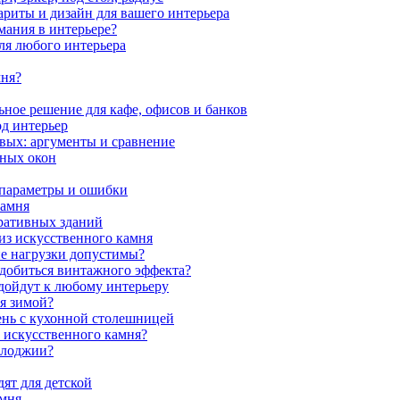
ариты и дизайн для вашего интерьера
мания в интерьере?
ля любого интерьера
мня?
ное решение для кафе, офисов и банков
од интерьер
вых: аргументы и сравнение
мных окон
 параметры и ошибки
камня
ративных зданий
из искусственного камня
ие нагрузки допустимы?
 добиться винтажного эффекта?
одойдут к любому интерьеру
я зимой?
ень с кухонной столешницей
з искусственного камня?
 лоджии?
ят для детской
амня