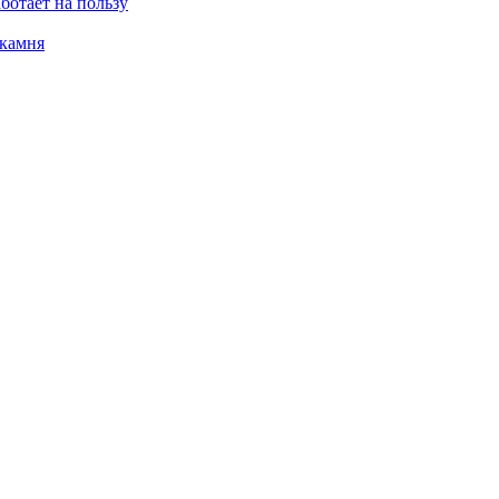
ботает на пользу
 камня