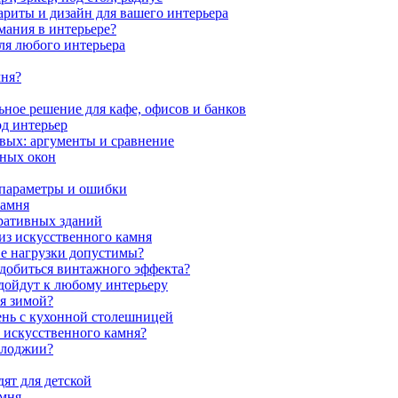
ариты и дизайн для вашего интерьера
мания в интерьере?
ля любого интерьера
мня?
ное решение для кафе, офисов и банков
од интерьер
вых: аргументы и сравнение
мных окон
 параметры и ошибки
камня
ративных зданий
из искусственного камня
ие нагрузки допустимы?
 добиться винтажного эффекта?
одойдут к любому интерьеру
я зимой?
ень с кухонной столешницей
з искусственного камня?
 лоджии?
ят для детской
амня