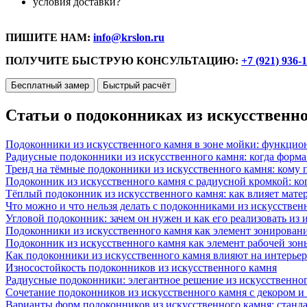
условия доставки?
ПИШИТЕ НАМ:
info@krslon.ru
ПОЛУЧИТЕ БЫСТРУЮ КОНСУЛЬТАЦИЮ:
+7 (921) 936-
Бесплатный замер
Быстрый расчёт
Статьи о подоконниках из искусственн
Подоконники из искусственного камня в зоне мойки: функцио
Радиусные подоконники из искусственного камня: когда форм
Тренд на тёмные подоконники из искусственного камня: кому п
Подоконник из искусственного камня с радиусной кромкой: ко
Тёплый подоконник из искусственного камня: как влияет матер
Что можно и что нельзя делать с подоконниками из искусствен
Угловой подоконник: зачем он нужен и как его реализовать из
Подоконники из искусственного камня как элемент зонирован
Подоконник из искусственного камня как элемент рабочей зон
Как подоконники из искусственного камня влияют на интерьер
Износостойкость подоконников из искусственного камня
Радиусные подоконники: элегантное решение из искусственног
Сочетание подоконников из искусственного камня с декором и
Варианты форм подоконников из искусственного камня: стандарт