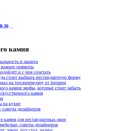
18-36
ого камня
нальность и защита
а важнее прямоты
одойдёт и с чем сочетать
гда стоит выбрать нестандартную форму
иал на теплопередачу от батареи
ного камня: мифы, которые стоит забыть
 искусственного камня
ия
ы на кухне
: советы дизайнеров
о камня для нестандартных окон
 мебелью: советы дизайнеров
, эркер, под стол, радиус