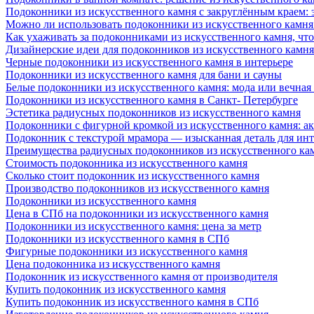
Подоконники из искусственного камня с закруглённым краем: э
Можно ли использовать подоконники из искусственного камня 
Как ухаживать за подоконниками из искусственного камня, чт
Дизайнерские идеи для подоконников из искусственного камня
Черные подоконники из искусственного камня в интерьере
Подоконники из искусственного камня для бани и сауны
Белые подоконники из искусственного камня: мода или вечная
Подоконники из искусственного камня в Санкт- Петербурге
Эстетика радиусных подоконников из искусственного камня
Подоконники с фигурной кромкой из искусственного камня: ак
Подоконник с текстурой мрамора — изысканная деталь для инт
Преимущества радиусных подоконников из искусственного кам
Стоимость подоконника из искусственного камня
Сколько стоит подоконник из искусственного камня
Производство подоконников из искусственного камня
Подоконники из искусственного камня
Цена в СПб на подоконники из искусственного камня
Подоконники из искусственного камня: цена за метр
Подоконники из искусственного камня в СПб
Фигурные подоконники из искусственного камня
Цена подоконника из искусственного камня
Подоконник из искусственного камня от производителя
Купить подоконник из искусственного камня
Купить подоконник из искусственного камня в СПб