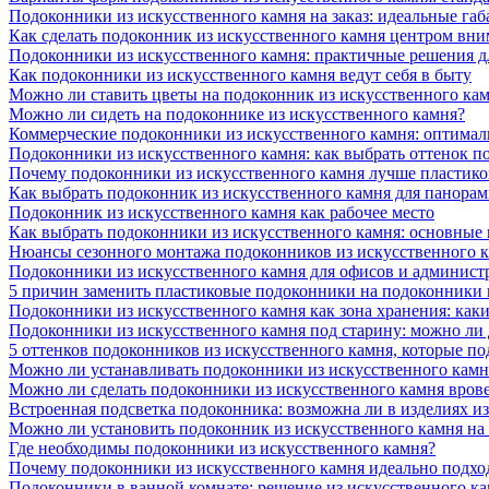
Подоконники из искусственного камня на заказ: идеальные габ
Как сделать подоконник из искусственного камня центром вни
Подоконники из искусственного камня: практичные решения д
Как подоконники из искусственного камня ведут себя в быту
Можно ли ставить цветы на подоконник из искусственного ка
Можно ли сидеть на подоконнике из искусственного камня?
Коммерческие подоконники из искусственного камня: оптималь
Подоконники из искусственного камня: как выбрать оттенок п
Почему подоконники из искусственного камня лучше пластико
Как выбрать подоконник из искусственного камня для панора
Подоконник из искусственного камня как рабочее место
Как выбрать подоконники из искусственного камня: основные
Нюансы сезонного монтажа подоконников из искусственного 
Подоконники из искусственного камня для офисов и админист
5 причин заменить пластиковые подоконники на подоконники 
Подоконники из искусственного камня как зона хранения: как
Подоконники из искусственного камня под старину: можно ли
5 оттенков подоконников из искусственного камня, которые п
Можно ли устанавливать подоконники из искусственного камн
Можно ли сделать подоконники из искусственного камня вров
Встроенная подсветка подоконника: возможна ли в изделиях и
Можно ли установить подоконник из искусственного камня на
Где необходимы подоконники из искусственного камня?
Почему подоконники из искусственного камня идеально подход
Подоконники в ванной комнате: решение из искусственного к