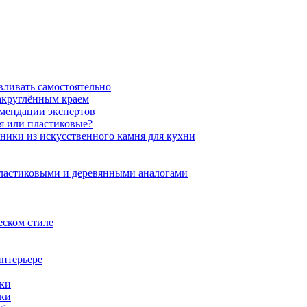
вливать самостоятельно
закруглённым краем
омендации экспертов
ня или пластиковые?
нники из искусственного камня для кухни
пластиковыми и деревянными аналогами
еском стиле
интерьере
ики
ики