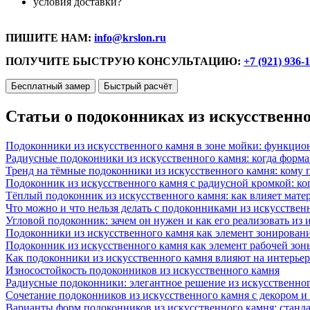
условия доставки?
ПИШИТЕ НАМ:
info@krslon.ru
ПОЛУЧИТЕ БЫСТРУЮ КОНСУЛЬТАЦИЮ:
+7 (921) 936-
Бесплатный замер
Быстрый расчёт
Статьи о подоконниках из искусственн
Подоконники из искусственного камня в зоне мойки: функцио
Радиусные подоконники из искусственного камня: когда форм
Тренд на тёмные подоконники из искусственного камня: кому п
Подоконник из искусственного камня с радиусной кромкой: ко
Тёплый подоконник из искусственного камня: как влияет матер
Что можно и что нельзя делать с подоконниками из искусствен
Угловой подоконник: зачем он нужен и как его реализовать из
Подоконники из искусственного камня как элемент зонирован
Подоконник из искусственного камня как элемент рабочей зон
Как подоконники из искусственного камня влияют на интерьер
Износостойкость подоконников из искусственного камня
Радиусные подоконники: элегантное решение из искусственног
Сочетание подоконников из искусственного камня с декором и
Варианты форм подоконников из искусственного камня: стандарт