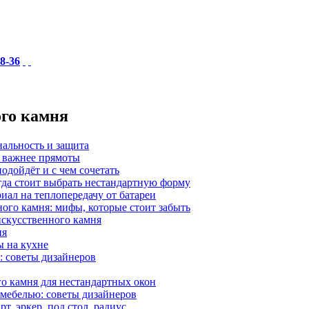
18-36
ого камня
нальность и защита
а важнее прямоты
одойдёт и с чем сочетать
гда стоит выбрать нестандартную форму
иал на теплопередачу от батареи
ного камня: мифы, которые стоит забыть
 искусственного камня
ия
ы на кухне
: советы дизайнеров
о камня для нестандартных окон
 мебелью: советы дизайнеров
, эркер, под стол, радиус