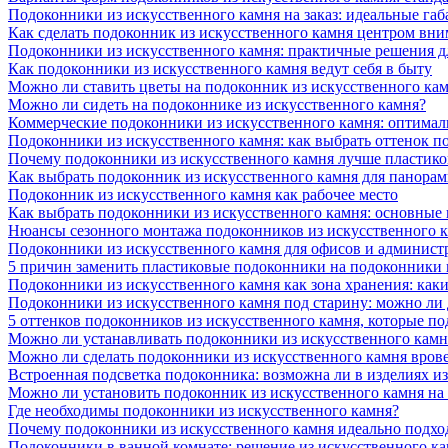
Подоконники из искусственного камня на заказ: идеальные габ
Как сделать подоконник из искусственного камня центром вни
Подоконники из искусственного камня: практичные решения д
Как подоконники из искусственного камня ведут себя в быту
Можно ли ставить цветы на подоконник из искусственного ка
Можно ли сидеть на подоконнике из искусственного камня?
Коммерческие подоконники из искусственного камня: оптималь
Подоконники из искусственного камня: как выбрать оттенок п
Почему подоконники из искусственного камня лучше пластико
Как выбрать подоконник из искусственного камня для панора
Подоконник из искусственного камня как рабочее место
Как выбрать подоконники из искусственного камня: основные
Нюансы сезонного монтажа подоконников из искусственного 
Подоконники из искусственного камня для офисов и админист
5 причин заменить пластиковые подоконники на подоконники 
Подоконники из искусственного камня как зона хранения: как
Подоконники из искусственного камня под старину: можно ли
5 оттенков подоконников из искусственного камня, которые п
Можно ли устанавливать подоконники из искусственного камн
Можно ли сделать подоконники из искусственного камня вров
Встроенная подсветка подоконника: возможна ли в изделиях и
Можно ли установить подоконник из искусственного камня на
Где необходимы подоконники из искусственного камня?
Почему подоконники из искусственного камня идеально подход
Подоконники в ванной комнате: решение из искусственного к