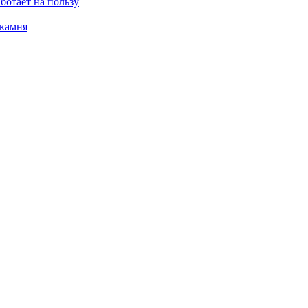
ботает на пользу
 камня