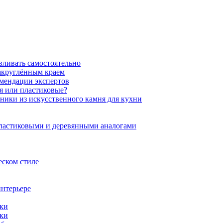
вливать самостоятельно
закруглённым краем
омендации экспертов
ня или пластиковые?
нники из искусственного камня для кухни
пластиковыми и деревянными аналогами
еском стиле
интерьере
ики
ики