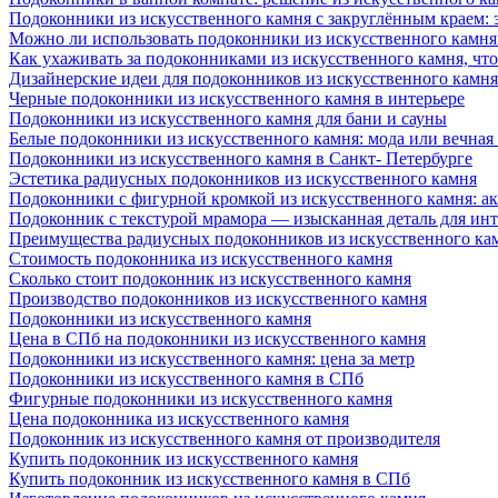
Подоконники из искусственного камня с закруглённым краем: э
Можно ли использовать подоконники из искусственного камня 
Как ухаживать за подоконниками из искусственного камня, чт
Дизайнерские идеи для подоконников из искусственного камня
Черные подоконники из искусственного камня в интерьере
Подоконники из искусственного камня для бани и сауны
Белые подоконники из искусственного камня: мода или вечная
Подоконники из искусственного камня в Санкт- Петербурге
Эстетика радиусных подоконников из искусственного камня
Подоконники с фигурной кромкой из искусственного камня: ак
Подоконник с текстурой мрамора — изысканная деталь для инт
Преимущества радиусных подоконников из искусственного кам
Стоимость подоконника из искусственного камня
Сколько стоит подоконник из искусственного камня
Производство подоконников из искусственного камня
Подоконники из искусственного камня
Цена в СПб на подоконники из искусственного камня
Подоконники из искусственного камня: цена за метр
Подоконники из искусственного камня в СПб
Фигурные подоконники из искусственного камня
Цена подоконника из искусственного камня
Подоконник из искусственного камня от производителя
Купить подоконник из искусственного камня
Купить подоконник из искусственного камня в СПб