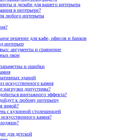
ариты и дизайн для вашего интерьера
мания в интерьере?
ля любого интерьера
мня?
ное решение для кафе, офисов и банков
од интерьер
вых: аргументы и сравнение
мных окон
 параметры и ошибки
камня
ративных зданий
из искусственного камня
ие нагрузки допустимы?
 добиться винтажного эффекта?
одойдут к любому интерьеру
я зимой?
ень с кухонной столешницей
з искусственного камня?
 лоджии?
ят для детской
амня