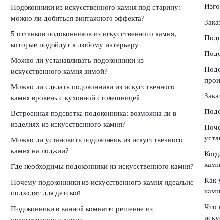
Изго
Подоконники из искусственного камня под старину:
можно ли добиться винтажного эффекта?
Зака
5 оттенков подоконников из искусственного камня,
Подо
которые подойдут к любому интерьеру
Подо
Можно ли устанавливать подоконники из
Подо
искусственного камня зимой?
прои
Можно ли сделать подоконники из искусственного
Зака
камня вровень с кухонной столешницей
Подо
Встроенная подсветка подоконника: возможна ли в
изделиях из искусственного камня?
Поче
уста
Можно ли установить подоконник из искусственного
камня на лоджии?
Когд
камн
Где необходимы подоконники из искусственного камня?
Как 
Почему подоконники из искусственного камня идеально
камн
подходят для детской
Что 
Подоконники в ванной комнате: решение из
иску
искусственного камня