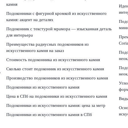
камня
Идеи
инте
Подоконники с фигурной кромкой из искусственного
камня: акцент на деталях
Подо
мини
Подоконник с текстурой мрамора — изысканная деталь
для интерьера
Прем
Cori
Преимущества радиусных подоконников из
искусственного камня на заказ
Подо
неок
Стоимость подоконника из искусственного камня
Подо
Сколько стоит подоконник из искусственного камня
о
неок
Производство подоконников из искусственного камня
Угло
Подоконники из искусственного камня
форм
Цена в СПб на подоконники из искусственного камня
Виды
Подоконники из искусственного камня: цена за метр
Осно
иску
Подоконники из искусственного камня в СПб