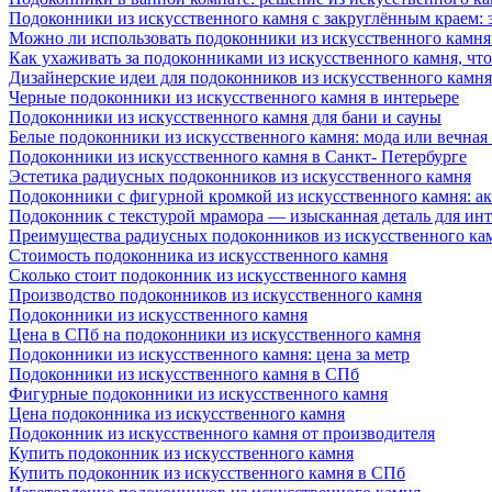
Подоконники из искусственного камня с закруглённым краем: э
Можно ли использовать подоконники из искусственного камня 
Как ухаживать за подоконниками из искусственного камня, чт
Дизайнерские идеи для подоконников из искусственного камня
Черные подоконники из искусственного камня в интерьере
Подоконники из искусственного камня для бани и сауны
Белые подоконники из искусственного камня: мода или вечная
Подоконники из искусственного камня в Санкт- Петербурге
Эстетика радиусных подоконников из искусственного камня
Подоконники с фигурной кромкой из искусственного камня: ак
Подоконник с текстурой мрамора — изысканная деталь для инт
Преимущества радиусных подоконников из искусственного кам
Стоимость подоконника из искусственного камня
Сколько стоит подоконник из искусственного камня
Производство подоконников из искусственного камня
Подоконники из искусственного камня
Цена в СПб на подоконники из искусственного камня
Подоконники из искусственного камня: цена за метр
Подоконники из искусственного камня в СПб
Фигурные подоконники из искусственного камня
Цена подоконника из искусственного камня
Подоконник из искусственного камня от производителя
Купить подоконник из искусственного камня
Купить подоконник из искусственного камня в СПб