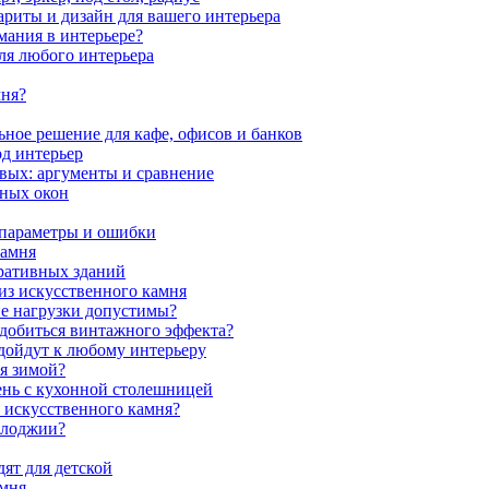
ариты и дизайн для вашего интерьера
мания в интерьере?
ля любого интерьера
мня?
ное решение для кафе, офисов и банков
од интерьер
вых: аргументы и сравнение
мных окон
 параметры и ошибки
камня
ративных зданий
из искусственного камня
ие нагрузки допустимы?
 добиться винтажного эффекта?
одойдут к любому интерьеру
я зимой?
ень с кухонной столешницей
з искусственного камня?
 лоджии?
ят для детской
амня