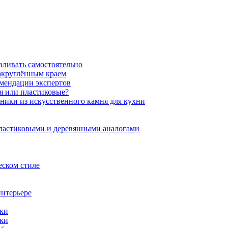
вливать самостоятельно
закруглённым краем
омендации экспертов
ня или пластиковые?
нники из искусственного камня для кухни
пластиковыми и деревянными аналогами
еском стиле
интерьере
ики
ики