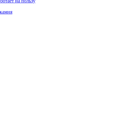
ботает на пользу
 камня