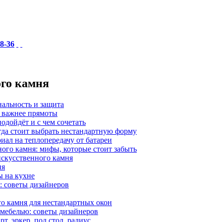
18-36
ого камня
нальность и защита
а важнее прямоты
одойдёт и с чем сочетать
гда стоит выбрать нестандартную форму
иал на теплопередачу от батареи
ного камня: мифы, которые стоит забыть
 искусственного камня
ия
ы на кухне
: советы дизайнеров
о камня для нестандартных окон
 мебелью: советы дизайнеров
, эркер, под стол, радиус