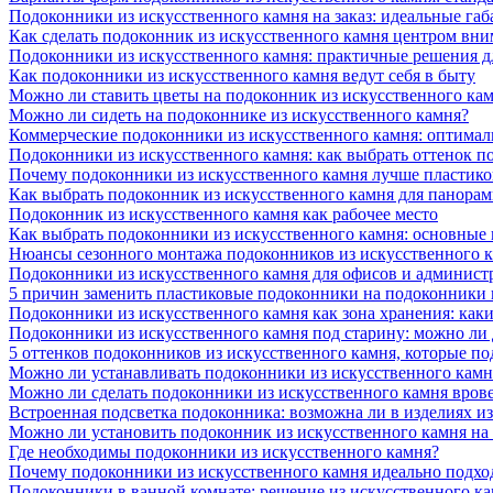
Подоконники из искусственного камня на заказ: идеальные габ
Как сделать подоконник из искусственного камня центром вни
Подоконники из искусственного камня: практичные решения д
Как подоконники из искусственного камня ведут себя в быту
Можно ли ставить цветы на подоконник из искусственного ка
Можно ли сидеть на подоконнике из искусственного камня?
Коммерческие подоконники из искусственного камня: оптималь
Подоконники из искусственного камня: как выбрать оттенок п
Почему подоконники из искусственного камня лучше пластико
Как выбрать подоконник из искусственного камня для панора
Подоконник из искусственного камня как рабочее место
Как выбрать подоконники из искусственного камня: основные
Нюансы сезонного монтажа подоконников из искусственного 
Подоконники из искусственного камня для офисов и админист
5 причин заменить пластиковые подоконники на подоконники 
Подоконники из искусственного камня как зона хранения: как
Подоконники из искусственного камня под старину: можно ли
5 оттенков подоконников из искусственного камня, которые п
Можно ли устанавливать подоконники из искусственного камн
Можно ли сделать подоконники из искусственного камня вров
Встроенная подсветка подоконника: возможна ли в изделиях и
Можно ли установить подоконник из искусственного камня на
Где необходимы подоконники из искусственного камня?
Почему подоконники из искусственного камня идеально подход
Подоконники в ванной комнате: решение из искусственного к