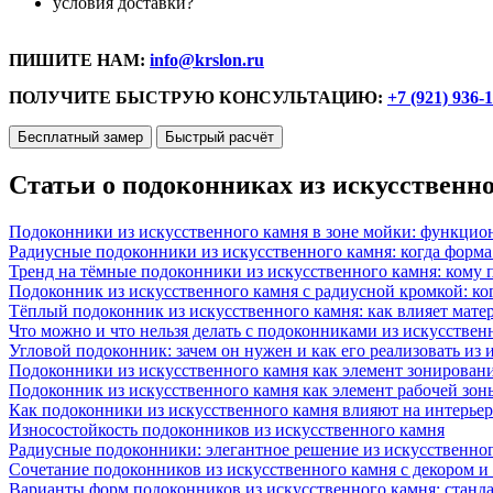
условия доставки?
ПИШИТЕ НАМ:
info@krslon.ru
ПОЛУЧИТЕ БЫСТРУЮ КОНСУЛЬТАЦИЮ:
+7 (921) 936-
Бесплатный замер
Быстрый расчёт
Статьи о подоконниках из искусственн
Подоконники из искусственного камня в зоне мойки: функцио
Радиусные подоконники из искусственного камня: когда форм
Тренд на тёмные подоконники из искусственного камня: кому п
Подоконник из искусственного камня с радиусной кромкой: ко
Тёплый подоконник из искусственного камня: как влияет матер
Что можно и что нельзя делать с подоконниками из искусствен
Угловой подоконник: зачем он нужен и как его реализовать из
Подоконники из искусственного камня как элемент зонирован
Подоконник из искусственного камня как элемент рабочей зон
Как подоконники из искусственного камня влияют на интерьер
Износостойкость подоконников из искусственного камня
Радиусные подоконники: элегантное решение из искусственног
Сочетание подоконников из искусственного камня с декором и
Варианты форм подоконников из искусственного камня: стандарт