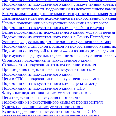
Подоконники из искусственного камня с закруглённым краем: э
Можно ли использовать подоконники из искусственного камня 
Как ухаживать за подоконниками из искусственного камня, чт
Дизайнерские идеи для подоконников из искусственного камня
Черные подоконники из искусственного камня в интерьере
Подоконники из искусственного камня для бани и сауны
Белые подоконники из искусственного камня: мода или вечная
Подоконники из искусственного камня в Санкт- Петербурге
Эстетика радиусных подоконников из искусственного камня
Подоконники с фигурной кромкой из искусственного камня: ак
Подоконник с текстурой мрамора — изысканная деталь для инт
Преимущества радиусных подоконников из искусственного кам
Стоимость подоконника из искусственного камня
Сколько стоит подоконник из искусственного камня
Производство подоконников из искусственного камня
Подоконники из искусственного камня
Цена в СПб на подоконники из искусственного камня
Подоконники из искусственного камня: цена за метр
Подоконники из искусственного камня в СПб
Фигурные подоконники из искусственного камня
Цена подоконника из искусственного камня
Подоконник из искусственного камня от производителя
Купить подоконник из искусственного камня
Купить подоконник из искусственного камня в СПб