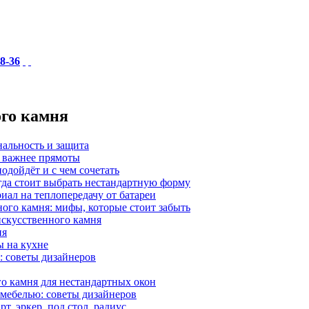
18-36
ого камня
нальность и защита
а важнее прямоты
одойдёт и с чем сочетать
гда стоит выбрать нестандартную форму
иал на теплопередачу от батареи
ного камня: мифы, которые стоит забыть
 искусственного камня
ия
ы на кухне
: советы дизайнеров
о камня для нестандартных окон
 мебелью: советы дизайнеров
, эркер, под стол, радиус