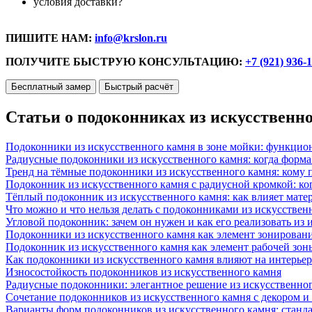
условия доставки?
ПИШИТЕ НАМ:
info@krslon.ru
ПОЛУЧИТЕ БЫСТРУЮ КОНСУЛЬТАЦИЮ:
+7 (921) 936-
Бесплатный замер
Быстрый расчёт
Статьи о подоконниках из искусственн
Подоконники из искусственного камня в зоне мойки: функцио
Радиусные подоконники из искусственного камня: когда форм
Тренд на тёмные подоконники из искусственного камня: кому п
Подоконник из искусственного камня с радиусной кромкой: ко
Тёплый подоконник из искусственного камня: как влияет матер
Что можно и что нельзя делать с подоконниками из искусствен
Угловой подоконник: зачем он нужен и как его реализовать из
Подоконники из искусственного камня как элемент зонирован
Подоконник из искусственного камня как элемент рабочей зон
Как подоконники из искусственного камня влияют на интерьер
Износостойкость подоконников из искусственного камня
Радиусные подоконники: элегантное решение из искусственног
Сочетание подоконников из искусственного камня с декором и
Варианты форм подоконников из искусственного камня: стандарт