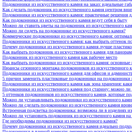
Подоконники из искусственного камня на заказ: идеальные габ
Как сделать подоконник из искусственного камня центром вни
Подоконники из искусственного камня: практичные решения д
Как подоконники из искусственного камня ведут себя в быту
Можно ли ставить цветы на подоконник из искусственного ка
Можно ли сидеть на подоконнике из искусственного камня?
Коммерческие подоконники из искусственного камня: оптималь
Подоконники из искусственного камня: как выбрать оттенок п
Почему подоконники из искусственного камня лучше пластико
Как выбрать подоконник из искусственного камня для панора
Подоконник из искусственного камня как рабочее место
Как выбрать подоконники из искусственного камня: основные
Нюансы сезонного монтажа подоконников из искусственного 
Подоконники из искусственного камня для офисов и админист
5 причин заменить пластиковые подоконники на подоконники 
Подоконники из искусственного камня как зона хранения: как
Подоконники из искусственного камня под старину: можно ли
5 оттенков подоконников из искусственного камня, которые п
Можно ли устанавливать подоконники из искусственного камн
Можно ли сделать подоконники из искусственного камня вров
Встроенная подсветка подоконника: возможна ли в изделиях и
Можно ли установить подоконник из искусственного камня на
Где необходимы подоконники из искусственного камня?
Почему подоконники из искусственного камня идеально подход
Подоконники в ванной комнате: решение из искусственного к