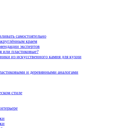
вливать самостоятельно
закруглённым краем
омендации экспертов
ня или пластиковые?
нники из искусственного камня для кухни
пластиковыми и деревянными аналогами
еском стиле
интерьере
ики
ики