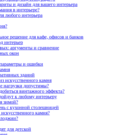
ариты и дизайн для вашего интерьера
мания в интерьере?
ля любого интерьера
мня?
ное решение для кафе, офисов и банков
од интерьер
вых: аргументы и сравнение
мных окон
 параметры и ошибки
камня
ративных зданий
из искусственного камня
ие нагрузки допустимы?
 добиться винтажного эффекта?
одойдут к любому интерьеру
я зимой?
ень с кухонной столешницей
з искусственного камня?
 лоджии?
ят для детской
амня