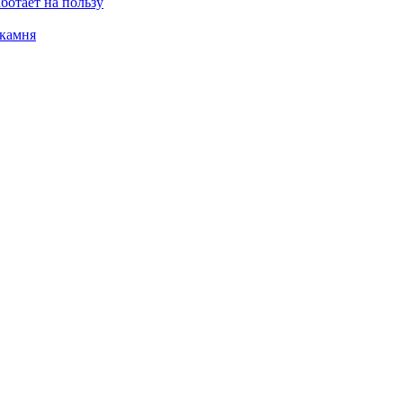
ботает на пользу
 камня