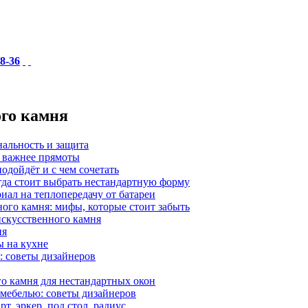
18-36
ого камня
нальность и защита
а важнее прямоты
одойдёт и с чем сочетать
гда стоит выбрать нестандартную форму
иал на теплопередачу от батареи
ного камня: мифы, которые стоит забыть
 искусственного камня
ия
ы на кухне
: советы дизайнеров
о камня для нестандартных окон
 мебелью: советы дизайнеров
, эркер, под стол, радиус