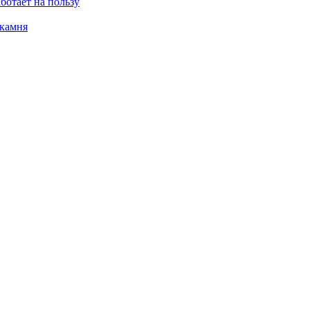
ботает на пользу
 камня