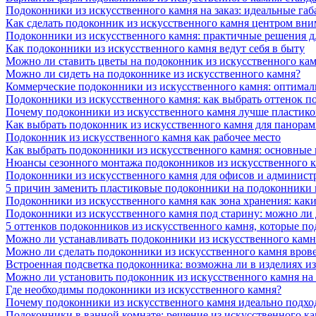
Подоконники из искусственного камня на заказ: идеальные габ
Как сделать подоконник из искусственного камня центром вни
Подоконники из искусственного камня: практичные решения д
Как подоконники из искусственного камня ведут себя в быту
Можно ли ставить цветы на подоконник из искусственного ка
Можно ли сидеть на подоконнике из искусственного камня?
Коммерческие подоконники из искусственного камня: оптималь
Подоконники из искусственного камня: как выбрать оттенок п
Почему подоконники из искусственного камня лучше пластико
Как выбрать подоконник из искусственного камня для панора
Подоконник из искусственного камня как рабочее место
Как выбрать подоконники из искусственного камня: основные
Нюансы сезонного монтажа подоконников из искусственного 
Подоконники из искусственного камня для офисов и админист
5 причин заменить пластиковые подоконники на подоконники 
Подоконники из искусственного камня как зона хранения: как
Подоконники из искусственного камня под старину: можно ли
5 оттенков подоконников из искусственного камня, которые п
Можно ли устанавливать подоконники из искусственного камн
Можно ли сделать подоконники из искусственного камня вров
Встроенная подсветка подоконника: возможна ли в изделиях и
Можно ли установить подоконник из искусственного камня на
Где необходимы подоконники из искусственного камня?
Почему подоконники из искусственного камня идеально подход
Подоконники в ванной комнате: решение из искусственного к