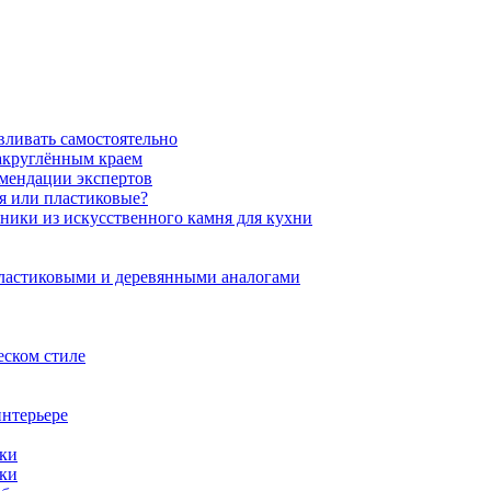
вливать самостоятельно
закруглённым краем
омендации экспертов
ня или пластиковые?
нники из искусственного камня для кухни
пластиковыми и деревянными аналогами
еском стиле
интерьере
ики
ики