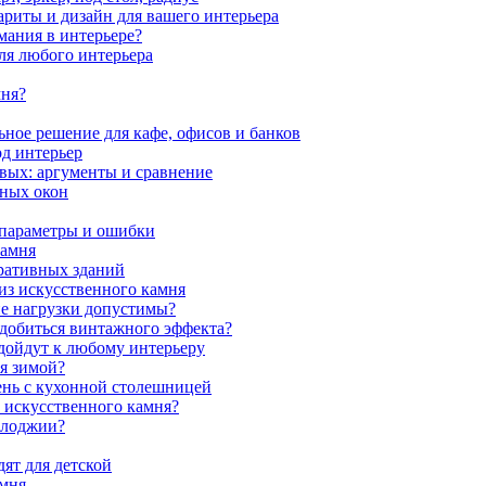
ариты и дизайн для вашего интерьера
мания в интерьере?
ля любого интерьера
мня?
ное решение для кафе, офисов и банков
од интерьер
вых: аргументы и сравнение
мных окон
 параметры и ошибки
камня
ративных зданий
из искусственного камня
ие нагрузки допустимы?
 добиться винтажного эффекта?
одойдут к любому интерьеру
я зимой?
ень с кухонной столешницей
з искусственного камня?
 лоджии?
ят для детской
амня