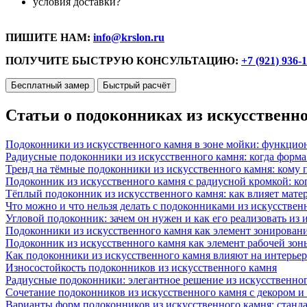
условия доставки?
ПИШИТЕ НАМ:
info@krslon.ru
ПОЛУЧИТЕ БЫСТРУЮ КОНСУЛЬТАЦИЮ:
+7 (921) 936-
Бесплатный замер
Быстрый расчёт
Статьи о подоконниках из искусственн
Подоконники из искусственного камня в зоне мойки: функцио
Радиусные подоконники из искусственного камня: когда форм
Тренд на тёмные подоконники из искусственного камня: кому п
Подоконник из искусственного камня с радиусной кромкой: ко
Тёплый подоконник из искусственного камня: как влияет матер
Что можно и что нельзя делать с подоконниками из искусствен
Угловой подоконник: зачем он нужен и как его реализовать из
Подоконники из искусственного камня как элемент зонирован
Подоконник из искусственного камня как элемент рабочей зон
Как подоконники из искусственного камня влияют на интерьер
Износостойкость подоконников из искусственного камня
Радиусные подоконники: элегантное решение из искусственног
Сочетание подоконников из искусственного камня с декором и
Варианты форм подоконников из искусственного камня: стандарт