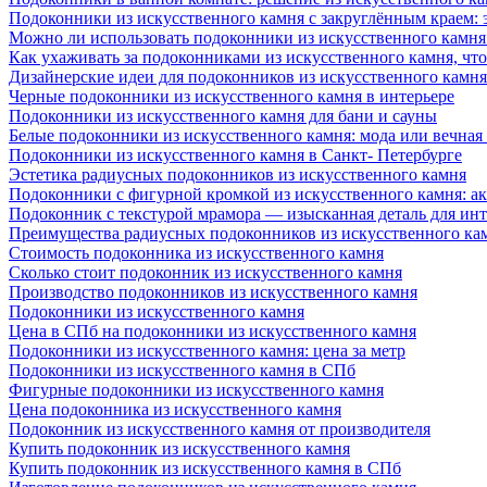
Подоконники из искусственного камня с закруглённым краем: э
Можно ли использовать подоконники из искусственного камня 
Как ухаживать за подоконниками из искусственного камня, чт
Дизайнерские идеи для подоконников из искусственного камня
Черные подоконники из искусственного камня в интерьере
Подоконники из искусственного камня для бани и сауны
Белые подоконники из искусственного камня: мода или вечная
Подоконники из искусственного камня в Санкт- Петербурге
Эстетика радиусных подоконников из искусственного камня
Подоконники с фигурной кромкой из искусственного камня: ак
Подоконник с текстурой мрамора — изысканная деталь для инт
Преимущества радиусных подоконников из искусственного кам
Стоимость подоконника из искусственного камня
Сколько стоит подоконник из искусственного камня
Производство подоконников из искусственного камня
Подоконники из искусственного камня
Цена в СПб на подоконники из искусственного камня
Подоконники из искусственного камня: цена за метр
Подоконники из искусственного камня в СПб
Фигурные подоконники из искусственного камня
Цена подоконника из искусственного камня
Подоконник из искусственного камня от производителя
Купить подоконник из искусственного камня
Купить подоконник из искусственного камня в СПб