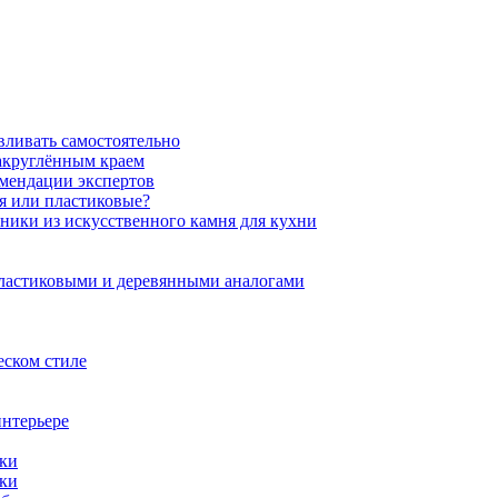
вливать самостоятельно
закруглённым краем
омендации экспертов
ня или пластиковые?
нники из искусственного камня для кухни
пластиковыми и деревянными аналогами
еском стиле
интерьере
ики
ики