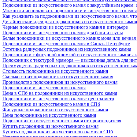
Подоконники из искусственного камня с закруглённым краем: э
Можно ли использовать подоконники из искусственного камня 
Как ухаживать за подоконниками из искусственного камня, чт
Дизайнерские идеи для подоконников из искусственного камня
Черные подоконники из искусственного камня в интерьере
Подоконники из искусственного камня для бани и сауны
Белые подоконники из искусственного камня: мода или вечная
Подоконники из искусственного камня в Санкт- Петербурге
Эстетика радиусных подоконников из искусственного камня
Подоконники с фигурной кромкой из искусственного камня: ак
Подоконник с текстурой мрамора — изысканная деталь для инт
Преимущества радиусных подоконников из искусственного кам
Стоимость подоконника из искусственного камня
Сколько стоит подоконник из искусственного камня
Производство подоконников из искусственного камня
Подоконники из искусственного камня
Цена в СПб на подоконники из искусственного камня
Подоконники из искусственного камня: цена за метр
Подоконники из искусственного камня в СПб
Фигурные подоконники из искусственного камня
Цена подоконника из искусственного камня
Подоконник из искусственного камня от производителя
Купить подоконник из искусственного камня
Купить подоконник из искусственного камня в СПб