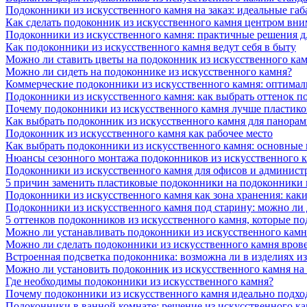
Подоконники из искусственного камня на заказ: идеальные габ
Как сделать подоконник из искусственного камня центром вни
Подоконники из искусственного камня: практичные решения д
Как подоконники из искусственного камня ведут себя в быту
Можно ли ставить цветы на подоконник из искусственного ка
Можно ли сидеть на подоконнике из искусственного камня?
Коммерческие подоконники из искусственного камня: оптималь
Подоконники из искусственного камня: как выбрать оттенок п
Почему подоконники из искусственного камня лучше пластико
Как выбрать подоконник из искусственного камня для панора
Подоконник из искусственного камня как рабочее место
Как выбрать подоконники из искусственного камня: основные
Нюансы сезонного монтажа подоконников из искусственного 
Подоконники из искусственного камня для офисов и админист
5 причин заменить пластиковые подоконники на подоконники 
Подоконники из искусственного камня как зона хранения: как
Подоконники из искусственного камня под старину: можно ли
5 оттенков подоконников из искусственного камня, которые п
Можно ли устанавливать подоконники из искусственного камн
Можно ли сделать подоконники из искусственного камня вров
Встроенная подсветка подоконника: возможна ли в изделиях и
Можно ли установить подоконник из искусственного камня на
Где необходимы подоконники из искусственного камня?
Почему подоконники из искусственного камня идеально подход
Подоконники в ванной комнате: решение из искусственного к