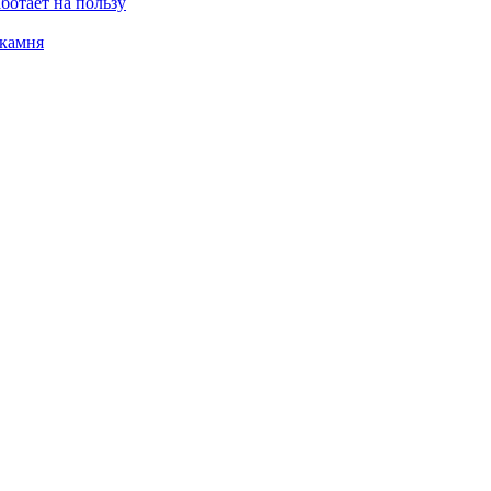
ботает на пользу
 камня