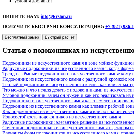
условия доставки?
ПИШИТЕ НАМ:
info@krslon.ru
ПОЛУЧИТЕ БЫСТРУЮ КОНСУЛЬТАЦИЮ:
+7 (921) 936-
Бесплатный замер
Быстрый расчёт
Статьи о подоконниках из искусственн
Подоконники из искусственного камня в зоне мойки: функцио
Радиусные подоконники из искусственного камня: когда форм
Тренд на тёмные подоконники из искусственного камня: кому п
Подоконник из искусственного камня с радиусной кромкой: ко
Тёплый подоконник из искусственного камня: как влияет матер
Что можно и что нельзя делать с подоконниками из искусствен
Угловой подоконник: зачем он нужен и как его реализовать из
Подоконники из искусственного камня как элемент зонирован
Подоконник из искусственного камня как элемент рабочей зон
Как подоконники из искусственного камня влияют на интерьер
Износостойкость подоконников из искусственного камня
Радиусные подоконники: элегантное решение из искусственног
Сочетание подоконников из искусственного камня с декором и
Варианты форм подоконников из искусственного камня: стандарт