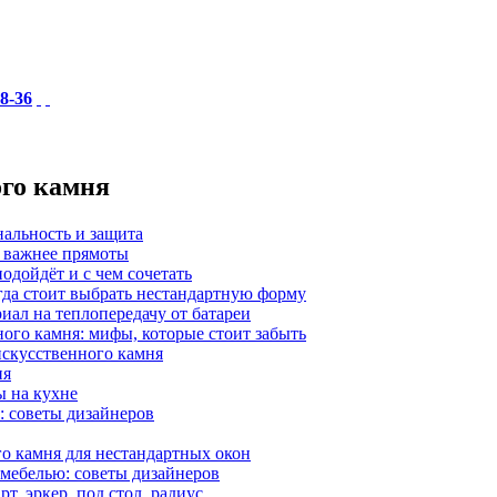
18-36
ого камня
нальность и защита
а важнее прямоты
одойдёт и с чем сочетать
гда стоит выбрать нестандартную форму
иал на теплопередачу от батареи
ного камня: мифы, которые стоит забыть
 искусственного камня
ия
ы на кухне
: советы дизайнеров
о камня для нестандартных окон
 мебелью: советы дизайнеров
, эркер, под стол, радиус