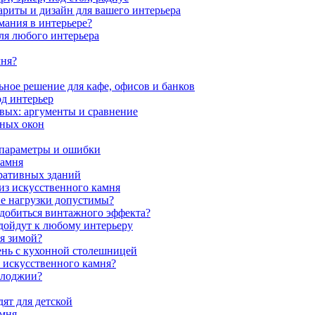
ариты и дизайн для вашего интерьера
мания в интерьере?
ля любого интерьера
мня?
ное решение для кафе, офисов и банков
од интерьер
вых: аргументы и сравнение
мных окон
 параметры и ошибки
камня
ративных зданий
из искусственного камня
ие нагрузки допустимы?
 добиться винтажного эффекта?
одойдут к любому интерьеру
я зимой?
ень с кухонной столешницей
з искусственного камня?
 лоджии?
ят для детской
амня