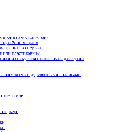
вливать самостоятельно
закруглённым краем
омендации экспертов
ня или пластиковые?
нники из искусственного камня для кухни
пластиковыми и деревянными аналогами
еском стиле
интерьере
ики
ики