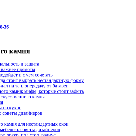
18-36
ого камня
нальность и защита
а важнее прямоты
одойдёт и с чем сочетать
гда стоит выбрать нестандартную форму
иал на теплопередачу от батареи
ного камня: мифы, которые стоит забыть
 искусственного камня
ия
ы на кухне
: советы дизайнеров
о камня для нестандартных окон
 мебелью: советы дизайнеров
, эркер, под стол, радиус