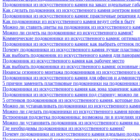
Подоконники из искусственного камня на заказ: идеальные габ
Как сделать подоконник из искусственного камня центром вни
Подоконники из искусственного камня: практичные решения д
Как подоконники из искусственного камня ведут себя в быту
Можно ли ставить цветы на подоконник из искусственного ка
Можно ли сидеть на подоконнике из искусственного камня?
Коммерческие подоконники из искусственного камня: оптималь
Подоконники из искусственного камня: как выбрать оттенок п
Почему подоконники из искусственного камня лучше пластико
Как выбрать подоконник из искусственного камня для панора
Подоконник из искусственного камня как рабочее место
Как выбрать подоконники из искусственного камня: основные
Нюансы сезонного монтажа подоконников из искусственного 
Подоконники из искусственного камня для офисов и админист
5 причин заменить пластиковые подоконники на подоконники 
Подоконники из искусственного камня как зона хранения: как
Подоконники из искусственного камня под старину: можно ли
5 оттенков подоконников из искусственного камня, которые п
Можно ли устанавливать подоконники из искусственного камн
Можно ли сделать подоконники из искусственного камня вров
Встроенная подсветка подоконника: возможна ли в изделиях и
Можно ли установить подоконник из искусственного камня на
Где необходимы подоконники из искусственного камня?
Почему подоконники из искусственного камня идеально подход
Подоконники в ванной комнате: решение из искусственного к