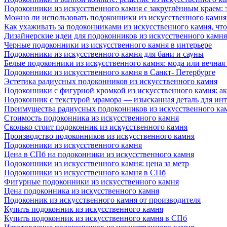
Подоконники из искусственного камня с закруглённым краем: э
Можно ли использовать подоконники из искусственного камня 
Как ухаживать за подоконниками из искусственного камня, чт
Дизайнерские идеи для подоконников из искусственного камня
Черные подоконники из искусственного камня в интерьере
Подоконники из искусственного камня для бани и сауны
Белые подоконники из искусственного камня: мода или вечная
Подоконники из искусственного камня в Санкт- Петербурге
Эстетика радиусных подоконников из искусственного камня
Подоконники с фигурной кромкой из искусственного камня: ак
Подоконник с текстурой мрамора — изысканная деталь для инт
Преимущества радиусных подоконников из искусственного кам
Стоимость подоконника из искусственного камня
Сколько стоит подоконник из искусственного камня
Производство подоконников из искусственного камня
Подоконники из искусственного камня
Цена в СПб на подоконники из искусственного камня
Подоконники из искусственного камня: цена за метр
Подоконники из искусственного камня в СПб
Фигурные подоконники из искусственного камня
Цена подоконника из искусственного камня
Подоконник из искусственного камня от производителя
Купить подоконник из искусственного камня
Купить подоконник из искусственного камня в СПб