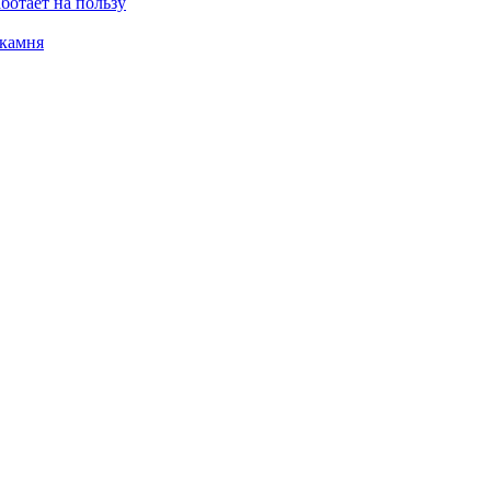
ботает на пользу
 камня