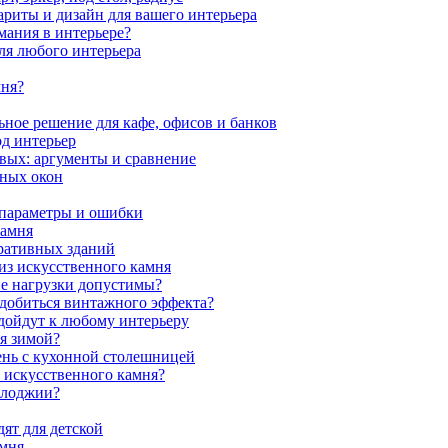
ариты и дизайн для вашего интерьера
мания в интерьере?
ля любого интерьера
мня?
ное решение для кафе, офисов и банков
од интерьер
вых: аргументы и сравнение
мных окон
 параметры и ошибки
камня
ративных зданий
из искусственного камня
ие нагрузки допустимы?
 добиться винтажного эффекта?
одойдут к любому интерьеру
я зимой?
ень с кухонной столешницей
з искусственного камня?
 лоджии?
ят для детской
амня