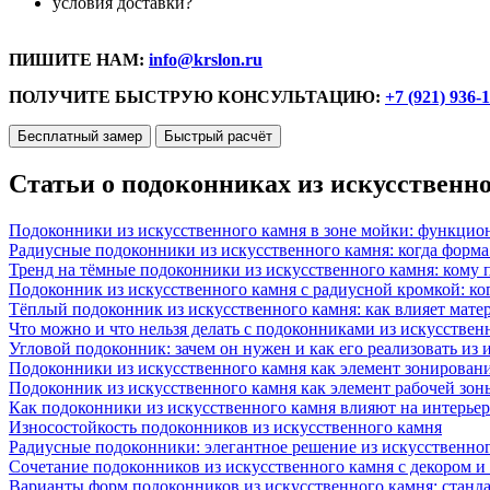
условия доставки?
ПИШИТЕ НАМ:
info@krslon.ru
ПОЛУЧИТЕ БЫСТРУЮ КОНСУЛЬТАЦИЮ:
+7 (921) 936-
Бесплатный замер
Быстрый расчёт
Статьи о подоконниках из искусственн
Подоконники из искусственного камня в зоне мойки: функцио
Радиусные подоконники из искусственного камня: когда форм
Тренд на тёмные подоконники из искусственного камня: кому п
Подоконник из искусственного камня с радиусной кромкой: ко
Тёплый подоконник из искусственного камня: как влияет матер
Что можно и что нельзя делать с подоконниками из искусствен
Угловой подоконник: зачем он нужен и как его реализовать из
Подоконники из искусственного камня как элемент зонирован
Подоконник из искусственного камня как элемент рабочей зон
Как подоконники из искусственного камня влияют на интерьер
Износостойкость подоконников из искусственного камня
Радиусные подоконники: элегантное решение из искусственног
Сочетание подоконников из искусственного камня с декором и
Варианты форм подоконников из искусственного камня: стандарт