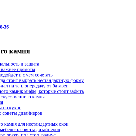
18-36
ого камня
нальность и защита
а важнее прямоты
одойдёт и с чем сочетать
гда стоит выбрать нестандартную форму
иал на теплопередачу от батареи
ного камня: мифы, которые стоит забыть
 искусственного камня
ия
ы на кухне
: советы дизайнеров
о камня для нестандартных окон
 мебелью: советы дизайнеров
, эркер, под стол, радиус