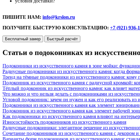
условия доставки?
ПИШИТЕ НАМ:
info@krslon.ru
ПОЛУЧИТЕ БЫСТРУЮ КОНСУЛЬТАЦИЮ:
+7 (921) 936-
Бесплатный замер
Быстрый расчёт
Статьи о подоконниках из искусственн
Подоконники из искусственного камня в зоне мойки: функцио
Радиусные подоконники из искусственного камня: когда форм
Тренд на тёмные подоконники из искусственного камня: кому п
Подоконник из искусственного камня с радиусной кромкой: ко
Тёплый подоконник из искусственного камня: как влияет матер
Что можно и что нельзя делать с подоконниками из искусствен
Угловой подоконник: зачем он нужен и как его реализовать из
Подоконники из искусственного камня как элемент зонирован
Подоконник из искусственного камня как элемент рабочей зон
Как подоконники из искусственного камня влияют на интерьер
Износостойкость подоконников из искусственного камня
Радиусные подоконники: элегантное решение из искусственног
Сочетание подоконников из искусственного камня с декором и
Варианты форм подоконников из искусственного камня: стандарт