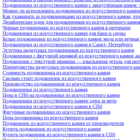
Подоконники из искусственного камня с закруглённым краем: э
Можно ли использовать подоконники из искусственного камня 
Как ухаживать за подоконниками из искусственного камня, чт
Дизайнерские идеи для подоконников из искусственного камня
Черные подоконники из искусственного камня в интерьере
Подоконники из искусственного камня для бани и сауны
Белые подоконники из искусственного камня: мода или вечная
Подоконники из искусственного камня в Санкт- Петербурге
Эстетика радиусных подоконников из искусственного камня
Подоконники с фигурной кромкой из искусственного камня: ак
Подоконник с текстурой мрамора — изысканная деталь для инт
Преимущества радиусных подоконников из искусственного кам
Стоимость подоконника из искусственного камня
Сколько стоит подоконник из искусственного камня
Производство подоконников из искусственного камня
Подоконники из искусственного камня
Цена в СПб на подоконники из искусственного камня
Подоконники из искусственного камня: цена за метр
Подоконники из искусственного камня в СПб
Фигурные подоконники из искусственного камня
Цена подоконника из искусственного камня
Подоконник из искусственного камня от производителя
Купить подоконник из искусственного камня
Купить подоконник из искусственного камня в СПб