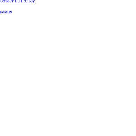
ботает на пользу
 камня