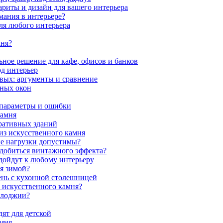
ариты и дизайн для вашего интерьера
мания в интерьере?
ля любого интерьера
мня?
ное решение для кафе, офисов и банков
од интерьер
вых: аргументы и сравнение
мных окон
 параметры и ошибки
камня
ративных зданий
из искусственного камня
ие нагрузки допустимы?
 добиться винтажного эффекта?
одойдут к любому интерьеру
я зимой?
ень с кухонной столешницей
з искусственного камня?
 лоджии?
ят для детской
амня