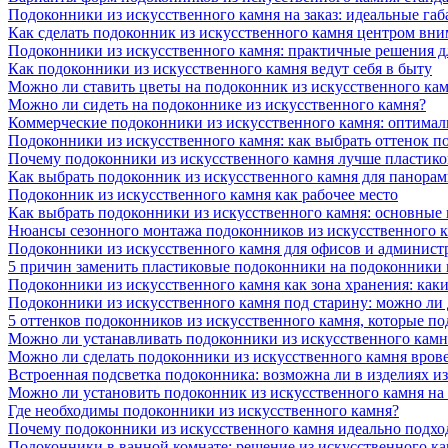
Подоконники из искусственного камня на заказ: идеальные габ
Как сделать подоконник из искусственного камня центром вни
Подоконники из искусственного камня: практичные решения д
Как подоконники из искусственного камня ведут себя в быту
Можно ли ставить цветы на подоконник из искусственного ка
Можно ли сидеть на подоконнике из искусственного камня?
Коммерческие подоконники из искусственного камня: оптималь
Подоконники из искусственного камня: как выбрать оттенок п
Почему подоконники из искусственного камня лучше пластико
Как выбрать подоконник из искусственного камня для панора
Подоконник из искусственного камня как рабочее место
Как выбрать подоконники из искусственного камня: основные
Нюансы сезонного монтажа подоконников из искусственного 
Подоконники из искусственного камня для офисов и админист
5 причин заменить пластиковые подоконники на подоконники 
Подоконники из искусственного камня как зона хранения: как
Подоконники из искусственного камня под старину: можно ли
5 оттенков подоконников из искусственного камня, которые п
Можно ли устанавливать подоконники из искусственного камн
Можно ли сделать подоконники из искусственного камня вров
Встроенная подсветка подоконника: возможна ли в изделиях и
Можно ли установить подоконник из искусственного камня на
Где необходимы подоконники из искусственного камня?
Почему подоконники из искусственного камня идеально подход
Подоконники в ванной комнате: решение из искусственного к