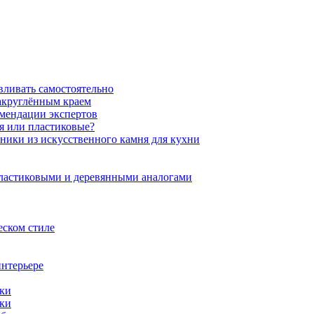
вливать самостоятельно
закруглённым краем
омендации экспертов
ня или пластиковые?
нники из искусственного камня для кухни
пластиковыми и деревянными аналогами
еском стиле
интерьере
ики
ики