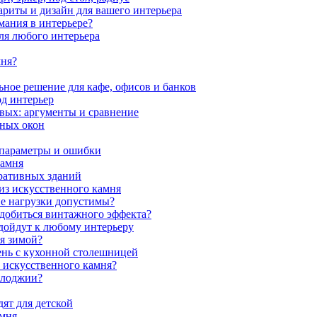
ариты и дизайн для вашего интерьера
мания в интерьере?
ля любого интерьера
мня?
ное решение для кафе, офисов и банков
од интерьер
вых: аргументы и сравнение
мных окон
 параметры и ошибки
камня
ративных зданий
из искусственного камня
ие нагрузки допустимы?
 добиться винтажного эффекта?
одойдут к любому интерьеру
я зимой?
ень с кухонной столешницей
з искусственного камня?
 лоджии?
ят для детской
амня