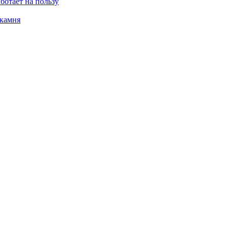
ботает на пользу
 камня