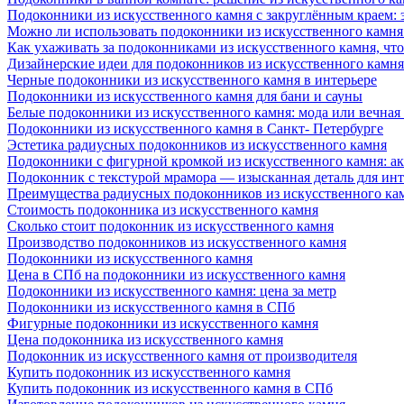
Подоконники из искусственного камня с закруглённым краем: э
Можно ли использовать подоконники из искусственного камня 
Как ухаживать за подоконниками из искусственного камня, чт
Дизайнерские идеи для подоконников из искусственного камня
Черные подоконники из искусственного камня в интерьере
Подоконники из искусственного камня для бани и сауны
Белые подоконники из искусственного камня: мода или вечная
Подоконники из искусственного камня в Санкт- Петербурге
Эстетика радиусных подоконников из искусственного камня
Подоконники с фигурной кромкой из искусственного камня: ак
Подоконник с текстурой мрамора — изысканная деталь для инт
Преимущества радиусных подоконников из искусственного кам
Стоимость подоконника из искусственного камня
Сколько стоит подоконник из искусственного камня
Производство подоконников из искусственного камня
Подоконники из искусственного камня
Цена в СПб на подоконники из искусственного камня
Подоконники из искусственного камня: цена за метр
Подоконники из искусственного камня в СПб
Фигурные подоконники из искусственного камня
Цена подоконника из искусственного камня
Подоконник из искусственного камня от производителя
Купить подоконник из искусственного камня
Купить подоконник из искусственного камня в СПб