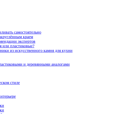
вливать самостоятельно
закруглённым краем
омендации экспертов
ня или пластиковые?
нники из искусственного камня для кухни
пластиковыми и деревянными аналогами
еском стиле
интерьере
ики
ики