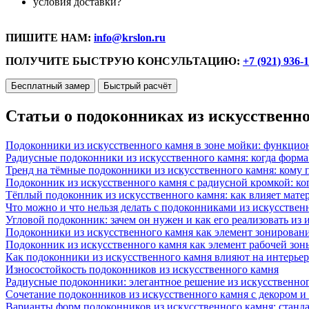
условия доставки?
ПИШИТЕ НАМ:
info@krslon.ru
ПОЛУЧИТЕ БЫСТРУЮ КОНСУЛЬТАЦИЮ:
+7 (921) 936-
Бесплатный замер
Быстрый расчёт
Статьи о подоконниках из искусственн
Подоконники из искусственного камня в зоне мойки: функцио
Радиусные подоконники из искусственного камня: когда форм
Тренд на тёмные подоконники из искусственного камня: кому п
Подоконник из искусственного камня с радиусной кромкой: ко
Тёплый подоконник из искусственного камня: как влияет матер
Что можно и что нельзя делать с подоконниками из искусствен
Угловой подоконник: зачем он нужен и как его реализовать из
Подоконники из искусственного камня как элемент зонирован
Подоконник из искусственного камня как элемент рабочей зон
Как подоконники из искусственного камня влияют на интерьер
Износостойкость подоконников из искусственного камня
Радиусные подоконники: элегантное решение из искусственног
Сочетание подоконников из искусственного камня с декором и
Варианты форм подоконников из искусственного камня: стандарт