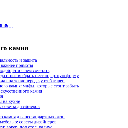
18-36
ого камня
нальность и защита
а важнее прямоты
одойдёт и с чем сочетать
гда стоит выбрать нестандартную форму
иал на теплопередачу от батареи
ного камня: мифы, которые стоит забыть
 искусственного камня
ия
ы на кухне
: советы дизайнеров
о камня для нестандартных окон
 мебелью: советы дизайнеров
, эркер, под стол, радиус