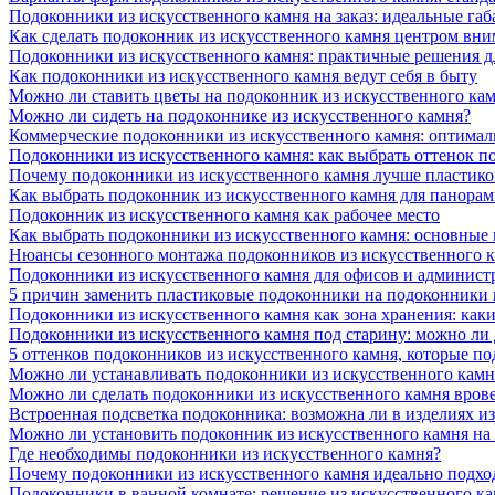
Подоконники из искусственного камня на заказ: идеальные габ
Как сделать подоконник из искусственного камня центром вни
Подоконники из искусственного камня: практичные решения д
Как подоконники из искусственного камня ведут себя в быту
Можно ли ставить цветы на подоконник из искусственного ка
Можно ли сидеть на подоконнике из искусственного камня?
Коммерческие подоконники из искусственного камня: оптималь
Подоконники из искусственного камня: как выбрать оттенок п
Почему подоконники из искусственного камня лучше пластико
Как выбрать подоконник из искусственного камня для панора
Подоконник из искусственного камня как рабочее место
Как выбрать подоконники из искусственного камня: основные
Нюансы сезонного монтажа подоконников из искусственного 
Подоконники из искусственного камня для офисов и админист
5 причин заменить пластиковые подоконники на подоконники 
Подоконники из искусственного камня как зона хранения: как
Подоконники из искусственного камня под старину: можно ли
5 оттенков подоконников из искусственного камня, которые п
Можно ли устанавливать подоконники из искусственного камн
Можно ли сделать подоконники из искусственного камня вров
Встроенная подсветка подоконника: возможна ли в изделиях и
Можно ли установить подоконник из искусственного камня на
Где необходимы подоконники из искусственного камня?
Почему подоконники из искусственного камня идеально подход
Подоконники в ванной комнате: решение из искусственного к