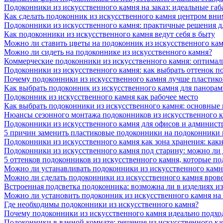
Подоконники из искусственного камня на заказ: идеальные габ
Как сделать подоконник из искусственного камня центром вни
Подоконники из искусственного камня: практичные решения д
Как подоконники из искусственного камня ведут себя в быту
Можно ли ставить цветы на подоконник из искусственного ка
Можно ли сидеть на подоконнике из искусственного камня?
Коммерческие подоконники из искусственного камня: оптималь
Подоконники из искусственного камня: как выбрать оттенок п
Почему подоконники из искусственного камня лучше пластико
Как выбрать подоконник из искусственного камня для панора
Подоконник из искусственного камня как рабочее место
Как выбрать подоконники из искусственного камня: основные
Нюансы сезонного монтажа подоконников из искусственного 
Подоконники из искусственного камня для офисов и админист
5 причин заменить пластиковые подоконники на подоконники 
Подоконники из искусственного камня как зона хранения: как
Подоконники из искусственного камня под старину: можно ли
5 оттенков подоконников из искусственного камня, которые п
Можно ли устанавливать подоконники из искусственного камн
Можно ли сделать подоконники из искусственного камня вров
Встроенная подсветка подоконника: возможна ли в изделиях и
Можно ли установить подоконник из искусственного камня на
Где необходимы подоконники из искусственного камня?
Почему подоконники из искусственного камня идеально подход
Подоконники в ванной комнате: решение из искусственного к