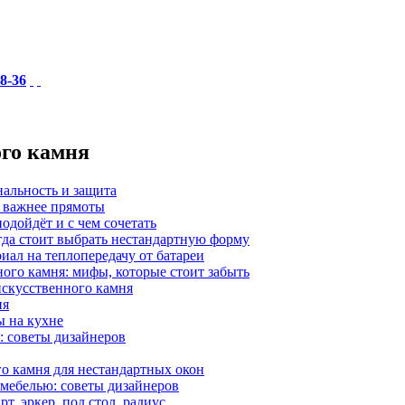
18-36
ого камня
нальность и защита
а важнее прямоты
одойдёт и с чем сочетать
гда стоит выбрать нестандартную форму
иал на теплопередачу от батареи
ного камня: мифы, которые стоит забыть
 искусственного камня
ия
ы на кухне
: советы дизайнеров
о камня для нестандартных окон
 мебелью: советы дизайнеров
, эркер, под стол, радиус