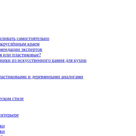
вливать самостоятельно
закруглённым краем
омендации экспертов
ня или пластиковые?
нники из искусственного камня для кухни
пластиковыми и деревянными аналогами
еском стиле
интерьере
ики
ики