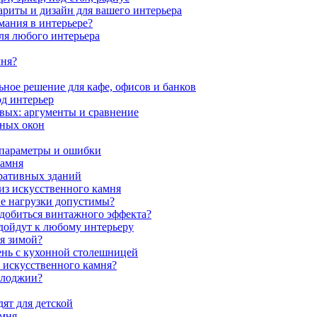
ариты и дизайн для вашего интерьера
мания в интерьере?
ля любого интерьера
мня?
ное решение для кафе, офисов и банков
од интерьер
вых: аргументы и сравнение
мных окон
 параметры и ошибки
камня
ративных зданий
из искусственного камня
ие нагрузки допустимы?
 добиться винтажного эффекта?
одойдут к любому интерьеру
я зимой?
ень с кухонной столешницей
з искусственного камня?
 лоджии?
ят для детской
амня