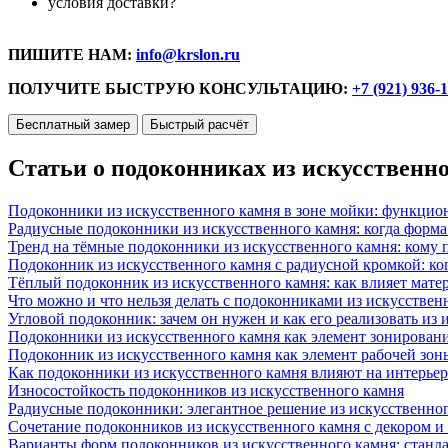
условия доставки?
ПИШИТЕ НАМ:
info@krslon.ru
ПОЛУЧИТЕ БЫСТРУЮ КОНСУЛЬТАЦИЮ:
+7 (921) 936-
Бесплатный замер
Быстрый расчёт
Статьи о подоконниках из искусственн
Подоконники из искусственного камня в зоне мойки: функцио
Радиусные подоконники из искусственного камня: когда форм
Тренд на тёмные подоконники из искусственного камня: кому п
Подоконник из искусственного камня с радиусной кромкой: ко
Тёплый подоконник из искусственного камня: как влияет матер
Что можно и что нельзя делать с подоконниками из искусствен
Угловой подоконник: зачем он нужен и как его реализовать из
Подоконники из искусственного камня как элемент зонирован
Подоконник из искусственного камня как элемент рабочей зон
Как подоконники из искусственного камня влияют на интерьер
Износостойкость подоконников из искусственного камня
Радиусные подоконники: элегантное решение из искусственног
Сочетание подоконников из искусственного камня с декором и
Варианты форм подоконников из искусственного камня: стандарт