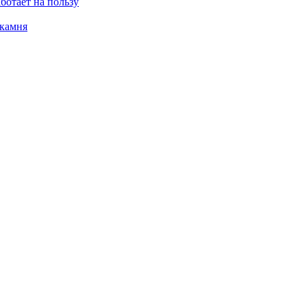
ботает на пользу
 камня