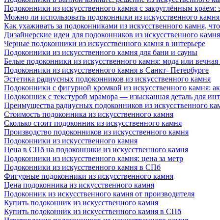
Подоконники из искусственного камня с закруглённым краем: э
Можно ли использовать подоконники из искусственного камня 
Как ухаживать за подоконниками из искусственного камня, чт
Дизайнерские идеи для подоконников из искусственного камня
Черные подоконники из искусственного камня в интерьере
Подоконники из искусственного камня для бани и сауны
Белые подоконники из искусственного камня: мода или вечная
Подоконники из искусственного камня в Санкт- Петербурге
Эстетика радиусных подоконников из искусственного камня
Подоконники с фигурной кромкой из искусственного камня: ак
Подоконник с текстурой мрамора — изысканная деталь для инт
Преимущества радиусных подоконников из искусственного кам
Стоимость подоконника из искусственного камня
Сколько стоит подоконник из искусственного камня
Производство подоконников из искусственного камня
Подоконники из искусственного камня
Цена в СПб на подоконники из искусственного камня
Подоконники из искусственного камня: цена за метр
Подоконники из искусственного камня в СПб
Фигурные подоконники из искусственного камня
Цена подоконника из искусственного камня
Подоконник из искусственного камня от производителя
Купить подоконник из искусственного камня
Купить подоконник из искусственного камня в СПб