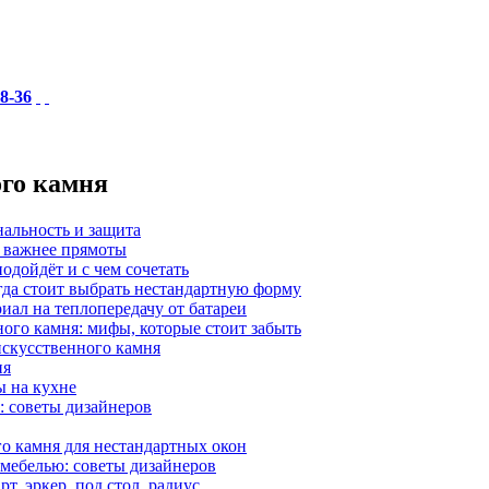
18-36
ого камня
нальность и защита
а важнее прямоты
одойдёт и с чем сочетать
гда стоит выбрать нестандартную форму
иал на теплопередачу от батареи
ного камня: мифы, которые стоит забыть
 искусственного камня
ия
ы на кухне
: советы дизайнеров
о камня для нестандартных окон
 мебелью: советы дизайнеров
, эркер, под стол, радиус