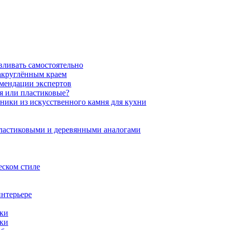
вливать самостоятельно
закруглённым краем
омендации экспертов
ня или пластиковые?
нники из искусственного камня для кухни
пластиковыми и деревянными аналогами
еском стиле
интерьере
ики
ики