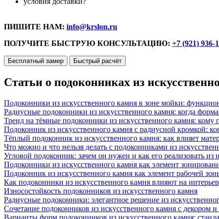
условия доставки?
ПИШИТЕ НАМ:
info@krslon.ru
ПОЛУЧИТЕ БЫСТРУЮ КОНСУЛЬТАЦИЮ:
+7 (921) 936-
Бесплатный замер
Быстрый расчёт
Статьи о подоконниках из искусственн
Подоконники из искусственного камня в зоне мойки: функцио
Радиусные подоконники из искусственного камня: когда форм
Тренд на тёмные подоконники из искусственного камня: кому п
Подоконник из искусственного камня с радиусной кромкой: ко
Тёплый подоконник из искусственного камня: как влияет матер
Что можно и что нельзя делать с подоконниками из искусствен
Угловой подоконник: зачем он нужен и как его реализовать из
Подоконники из искусственного камня как элемент зонирован
Подоконник из искусственного камня как элемент рабочей зон
Как подоконники из искусственного камня влияют на интерьер
Износостойкость подоконников из искусственного камня
Радиусные подоконники: элегантное решение из искусственног
Сочетание подоконников из искусственного камня с декором и
Варианты форм подоконников из искусственного камня: стандарт