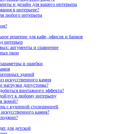
ариты и дизайн для вашего интерьера
мания в интерьере?
ля любого интерьера
мня?
ное решение для кафе, офисов и банков
од интерьер
вых: аргументы и сравнение
мных окон
 параметры и ошибки
камня
ративных зданий
из искусственного камня
ие нагрузки допустимы?
 добиться винтажного эффекта?
одойдут к любому интерьеру
я зимой?
ень с кухонной столешницей
з искусственного камня?
 лоджии?
ят для детской
амня