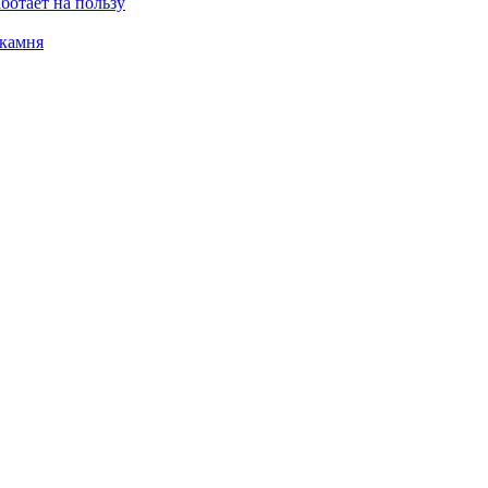
ботает на пользу
 камня