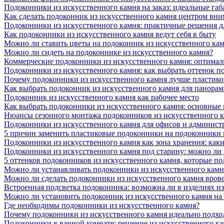
Подоконники из искусственного камня на заказ: идеальные габ
Как сделать подоконник из искусственного камня центром вни
Подоконники из искусственного камня: практичные решения д
Как подоконники из искусственного камня ведут себя в быту
Можно ли ставить цветы на подоконник из искусственного ка
Можно ли сидеть на подоконнике из искусственного камня?
Коммерческие подоконники из искусственного камня: оптималь
Подоконники из искусственного камня: как выбрать оттенок п
Почему подоконники из искусственного камня лучше пластико
Как выбрать подоконник из искусственного камня для панора
Подоконник из искусственного камня как рабочее место
Как выбрать подоконники из искусственного камня: основные
Нюансы сезонного монтажа подоконников из искусственного 
Подоконники из искусственного камня для офисов и админист
5 причин заменить пластиковые подоконники на подоконники 
Подоконники из искусственного камня как зона хранения: как
Подоконники из искусственного камня под старину: можно ли
5 оттенков подоконников из искусственного камня, которые п
Можно ли устанавливать подоконники из искусственного камн
Можно ли сделать подоконники из искусственного камня вров
Встроенная подсветка подоконника: возможна ли в изделиях и
Можно ли установить подоконник из искусственного камня на
Где необходимы подоконники из искусственного камня?
Почему подоконники из искусственного камня идеально подход
Подоконники в ванной комнате: решение из искусственного к