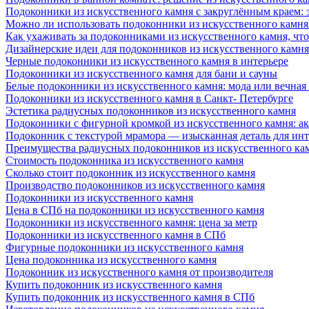
Подоконники из искусственного камня с закруглённым краем: э
Можно ли использовать подоконники из искусственного камня 
Как ухаживать за подоконниками из искусственного камня, чт
Дизайнерские идеи для подоконников из искусственного камня
Черные подоконники из искусственного камня в интерьере
Подоконники из искусственного камня для бани и сауны
Белые подоконники из искусственного камня: мода или вечная
Подоконники из искусственного камня в Санкт- Петербурге
Эстетика радиусных подоконников из искусственного камня
Подоконники с фигурной кромкой из искусственного камня: ак
Подоконник с текстурой мрамора — изысканная деталь для инт
Преимущества радиусных подоконников из искусственного кам
Стоимость подоконника из искусственного камня
Сколько стоит подоконник из искусственного камня
Производство подоконников из искусственного камня
Подоконники из искусственного камня
Цена в СПб на подоконники из искусственного камня
Подоконники из искусственного камня: цена за метр
Подоконники из искусственного камня в СПб
Фигурные подоконники из искусственного камня
Цена подоконника из искусственного камня
Подоконник из искусственного камня от производителя
Купить подоконник из искусственного камня
Купить подоконник из искусственного камня в СПб