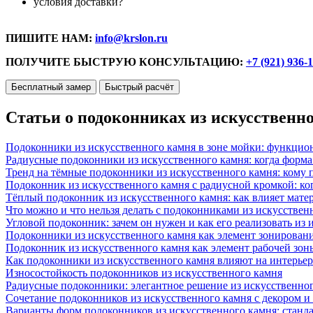
условия доставки?
ПИШИТЕ НАМ:
info@krslon.ru
ПОЛУЧИТЕ БЫСТРУЮ КОНСУЛЬТАЦИЮ:
+7 (921) 936-
Бесплатный замер
Быстрый расчёт
Статьи о подоконниках из искусственн
Подоконники из искусственного камня в зоне мойки: функцио
Радиусные подоконники из искусственного камня: когда форм
Тренд на тёмные подоконники из искусственного камня: кому п
Подоконник из искусственного камня с радиусной кромкой: ко
Тёплый подоконник из искусственного камня: как влияет матер
Что можно и что нельзя делать с подоконниками из искусствен
Угловой подоконник: зачем он нужен и как его реализовать из
Подоконники из искусственного камня как элемент зонирован
Подоконник из искусственного камня как элемент рабочей зон
Как подоконники из искусственного камня влияют на интерьер
Износостойкость подоконников из искусственного камня
Радиусные подоконники: элегантное решение из искусственног
Сочетание подоконников из искусственного камня с декором и
Варианты форм подоконников из искусственного камня: стандарт