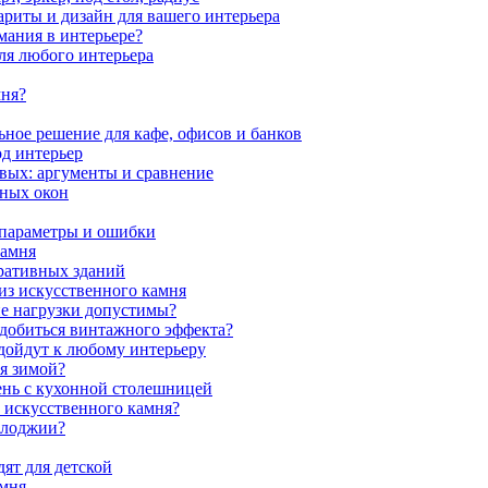
ариты и дизайн для вашего интерьера
мания в интерьере?
ля любого интерьера
мня?
ное решение для кафе, офисов и банков
од интерьер
вых: аргументы и сравнение
мных окон
 параметры и ошибки
камня
ративных зданий
из искусственного камня
ие нагрузки допустимы?
 добиться винтажного эффекта?
одойдут к любому интерьеру
я зимой?
ень с кухонной столешницей
з искусственного камня?
 лоджии?
ят для детской
амня