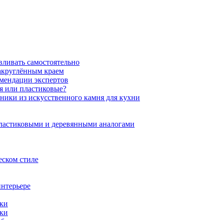
вливать самостоятельно
закруглённым краем
омендации экспертов
ня или пластиковые?
нники из искусственного камня для кухни
пластиковыми и деревянными аналогами
еском стиле
интерьере
ики
ики