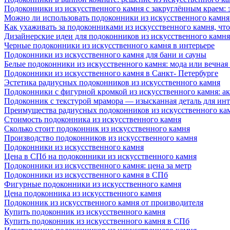
Подоконники из искусственного камня с закруглённым краем: э
Можно ли использовать подоконники из искусственного камня 
Как ухаживать за подоконниками из искусственного камня, чт
Дизайнерские идеи для подоконников из искусственного камня
Черные подоконники из искусственного камня в интерьере
Подоконники из искусственного камня для бани и сауны
Белые подоконники из искусственного камня: мода или вечная
Подоконники из искусственного камня в Санкт- Петербурге
Эстетика радиусных подоконников из искусственного камня
Подоконники с фигурной кромкой из искусственного камня: ак
Подоконник с текстурой мрамора — изысканная деталь для инт
Преимущества радиусных подоконников из искусственного кам
Стоимость подоконника из искусственного камня
Сколько стоит подоконник из искусственного камня
Производство подоконников из искусственного камня
Подоконники из искусственного камня
Цена в СПб на подоконники из искусственного камня
Подоконники из искусственного камня: цена за метр
Подоконники из искусственного камня в СПб
Фигурные подоконники из искусственного камня
Цена подоконника из искусственного камня
Подоконник из искусственного камня от производителя
Купить подоконник из искусственного камня
Купить подоконник из искусственного камня в СПб