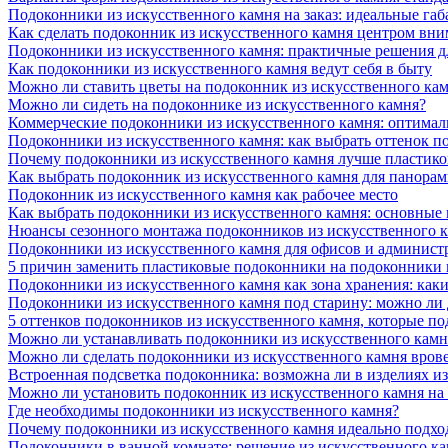
Подоконники из искусственного камня на заказ: идеальные габ
Как сделать подоконник из искусственного камня центром вни
Подоконники из искусственного камня: практичные решения д
Как подоконники из искусственного камня ведут себя в быту
Можно ли ставить цветы на подоконник из искусственного ка
Можно ли сидеть на подоконнике из искусственного камня?
Коммерческие подоконники из искусственного камня: оптималь
Подоконники из искусственного камня: как выбрать оттенок п
Почему подоконники из искусственного камня лучше пластико
Как выбрать подоконник из искусственного камня для панора
Подоконник из искусственного камня как рабочее место
Как выбрать подоконники из искусственного камня: основные
Нюансы сезонного монтажа подоконников из искусственного 
Подоконники из искусственного камня для офисов и админист
5 причин заменить пластиковые подоконники на подоконники 
Подоконники из искусственного камня как зона хранения: как
Подоконники из искусственного камня под старину: можно ли
5 оттенков подоконников из искусственного камня, которые п
Можно ли устанавливать подоконники из искусственного камн
Можно ли сделать подоконники из искусственного камня вров
Встроенная подсветка подоконника: возможна ли в изделиях и
Можно ли установить подоконник из искусственного камня на
Где необходимы подоконники из искусственного камня?
Почему подоконники из искусственного камня идеально подход
Подоконники в ванной комнате: решение из искусственного к