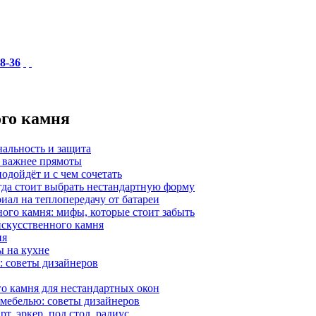
18-36
ого камня
нальность и защита
а важнее прямоты
одойдёт и с чем сочетать
гда стоит выбрать нестандартную форму
иал на теплопередачу от батареи
ного камня: мифы, которые стоит забыть
 искусственного камня
ия
ы на кухне
: советы дизайнеров
о камня для нестандартных окон
 мебелью: советы дизайнеров
, эркер, под стол, радиус