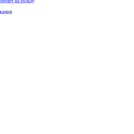
ботает на пользу
 камня