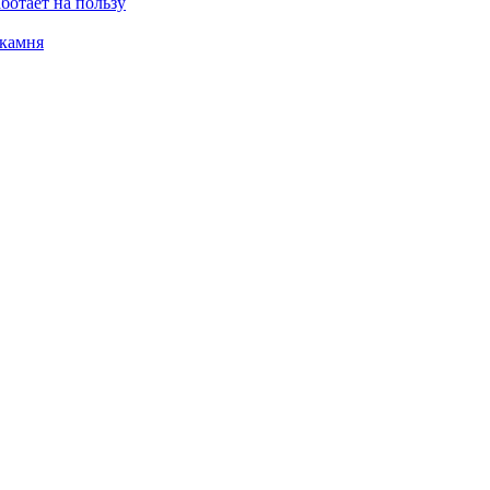
ботает на пользу
 камня