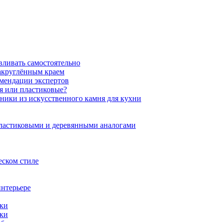
вливать самостоятельно
закруглённым краем
омендации экспертов
ня или пластиковые?
нники из искусственного камня для кухни
пластиковыми и деревянными аналогами
еском стиле
интерьере
ики
ики