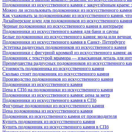
Подоконники из искусственного камня с закруглённым краем: э
Можно ли использовать подоконники из искусственного камня 
Как ухаживать за подоконниками из искусственного камня, чт
Дизайнерские идеи для подоконников из искусственного камня
Черные подоконники из искусственного камня в интерьере
Подоконники из искусственного камня для бани и сауны
Белые подоконники из искусственного камня: мода или вечная
Подоконники из искусственного камня в Санкт- Петербурге
Эстетика радиусных подоконников из искусственного камня
Подоконники с фигурной кромкой из искусственного камня: ак
Подоконник с текстурой мрамора — изысканная деталь для инт
Преимущества радиусных подоконников из искусственного кам
Стоимость подоконника из искусственного камня
Сколько стоит подоконник из искусственного камня
Производство подоконников из искусственного камня
Подоконники из искусственного камня
Цена в СПб на подоконники из искусственного камня
Подоконники из искусственного камня: цена за метр
Подоконники из искусственного камня в СПб
Фигурные подоконники из искусственного камня
Цена подоконника из искусственного камня
Подоконник из искусственного камня от производителя
Купить подоконник из искусственного камня
Купить подоконник из искусственного камня в СПб