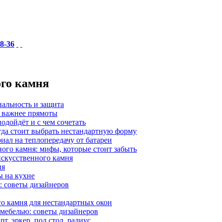
18-36
ого камня
нальность и защита
а важнее прямоты
одойдёт и с чем сочетать
гда стоит выбрать нестандартную форму
иал на теплопередачу от батареи
ного камня: мифы, которые стоит забыть
 искусственного камня
ия
ы на кухне
: советы дизайнеров
о камня для нестандартных окон
 мебелью: советы дизайнеров
, эркер, под стол, радиус