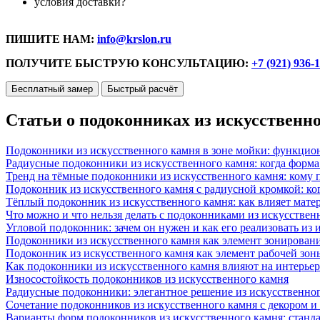
условия доставки?
ПИШИТЕ НАМ:
info@krslon.ru
ПОЛУЧИТЕ БЫСТРУЮ КОНСУЛЬТАЦИЮ:
+7 (921) 936-
Бесплатный замер
Быстрый расчёт
Статьи о подоконниках из искусственн
Подоконники из искусственного камня в зоне мойки: функцио
Радиусные подоконники из искусственного камня: когда форм
Тренд на тёмные подоконники из искусственного камня: кому п
Подоконник из искусственного камня с радиусной кромкой: ко
Тёплый подоконник из искусственного камня: как влияет матер
Что можно и что нельзя делать с подоконниками из искусствен
Угловой подоконник: зачем он нужен и как его реализовать из
Подоконники из искусственного камня как элемент зонирован
Подоконник из искусственного камня как элемент рабочей зон
Как подоконники из искусственного камня влияют на интерьер
Износостойкость подоконников из искусственного камня
Радиусные подоконники: элегантное решение из искусственног
Сочетание подоконников из искусственного камня с декором и
Варианты форм подоконников из искусственного камня: стандарт