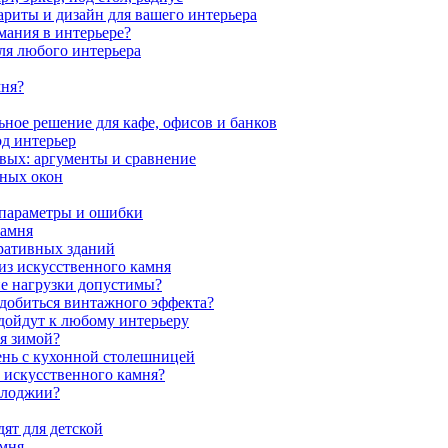
ариты и дизайн для вашего интерьера
мания в интерьере?
ля любого интерьера
мня?
ное решение для кафе, офисов и банков
од интерьер
вых: аргументы и сравнение
мных окон
 параметры и ошибки
камня
ративных зданий
из искусственного камня
ие нагрузки допустимы?
 добиться винтажного эффекта?
одойдут к любому интерьеру
я зимой?
ень с кухонной столешницей
з искусственного камня?
 лоджии?
ят для детской
амня