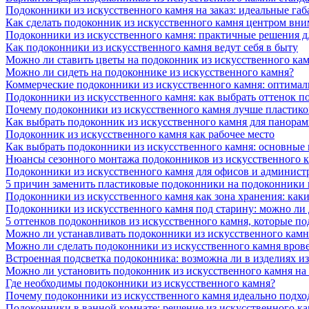
Подоконники из искусственного камня на заказ: идеальные габ
Как сделать подоконник из искусственного камня центром вни
Подоконники из искусственного камня: практичные решения д
Как подоконники из искусственного камня ведут себя в быту
Можно ли ставить цветы на подоконник из искусственного ка
Можно ли сидеть на подоконнике из искусственного камня?
Коммерческие подоконники из искусственного камня: оптималь
Подоконники из искусственного камня: как выбрать оттенок п
Почему подоконники из искусственного камня лучше пластико
Как выбрать подоконник из искусственного камня для панора
Подоконник из искусственного камня как рабочее место
Как выбрать подоконники из искусственного камня: основные
Нюансы сезонного монтажа подоконников из искусственного 
Подоконники из искусственного камня для офисов и админист
5 причин заменить пластиковые подоконники на подоконники 
Подоконники из искусственного камня как зона хранения: как
Подоконники из искусственного камня под старину: можно ли
5 оттенков подоконников из искусственного камня, которые п
Можно ли устанавливать подоконники из искусственного камн
Можно ли сделать подоконники из искусственного камня вров
Встроенная подсветка подоконника: возможна ли в изделиях и
Можно ли установить подоконник из искусственного камня на
Где необходимы подоконники из искусственного камня?
Почему подоконники из искусственного камня идеально подход
Подоконники в ванной комнате: решение из искусственного к