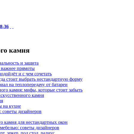
18-36
ого камня
нальность и защита
а важнее прямоты
одойдёт и с чем сочетать
гда стоит выбрать нестандартную форму
иал на теплопередачу от батареи
ного камня: мифы, которые стоит забыть
 искусственного камня
ия
ы на кухне
: советы дизайнеров
о камня для нестандартных окон
 мебелью: советы дизайнеров
, эркер, под стол, радиус