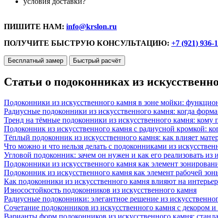
условия доставки?
ПИШИТЕ НАМ:
info@krslon.ru
ПОЛУЧИТЕ БЫСТРУЮ КОНСУЛЬТАЦИЮ:
+7 (921) 936-
Бесплатный замер
Быстрый расчёт
Статьи о подоконниках из искусственн
Подоконники из искусственного камня в зоне мойки: функцио
Радиусные подоконники из искусственного камня: когда форм
Тренд на тёмные подоконники из искусственного камня: кому п
Подоконник из искусственного камня с радиусной кромкой: ко
Тёплый подоконник из искусственного камня: как влияет матер
Что можно и что нельзя делать с подоконниками из искусствен
Угловой подоконник: зачем он нужен и как его реализовать из
Подоконники из искусственного камня как элемент зонирован
Подоконник из искусственного камня как элемент рабочей зон
Как подоконники из искусственного камня влияют на интерьер
Износостойкость подоконников из искусственного камня
Радиусные подоконники: элегантное решение из искусственног
Сочетание подоконников из искусственного камня с декором и
Варианты форм подоконников из искусственного камня: стандарт