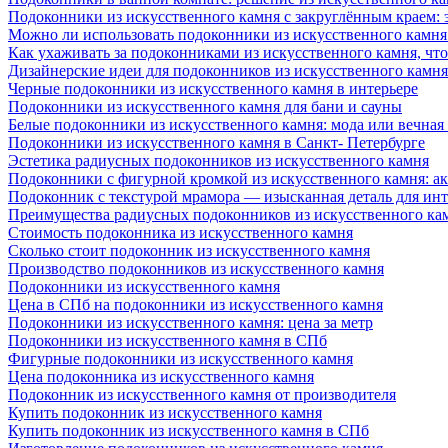
Подоконники из искусственного камня с закруглённым краем: э
Можно ли использовать подоконники из искусственного камня 
Как ухаживать за подоконниками из искусственного камня, чт
Дизайнерские идеи для подоконников из искусственного камня
Черные подоконники из искусственного камня в интерьере
Подоконники из искусственного камня для бани и сауны
Белые подоконники из искусственного камня: мода или вечная
Подоконники из искусственного камня в Санкт- Петербурге
Эстетика радиусных подоконников из искусственного камня
Подоконники с фигурной кромкой из искусственного камня: ак
Подоконник с текстурой мрамора — изысканная деталь для инт
Преимущества радиусных подоконников из искусственного кам
Стоимость подоконника из искусственного камня
Сколько стоит подоконник из искусственного камня
Производство подоконников из искусственного камня
Подоконники из искусственного камня
Цена в СПб на подоконники из искусственного камня
Подоконники из искусственного камня: цена за метр
Подоконники из искусственного камня в СПб
Фигурные подоконники из искусственного камня
Цена подоконника из искусственного камня
Подоконник из искусственного камня от производителя
Купить подоконник из искусственного камня
Купить подоконник из искусственного камня в СПб