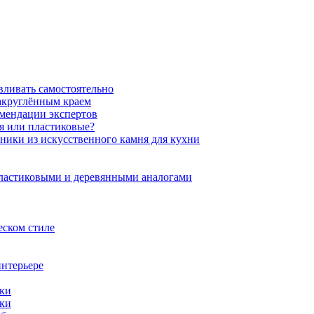
вливать самостоятельно
закруглённым краем
омендации экспертов
ня или пластиковые?
нники из искусственного камня для кухни
пластиковыми и деревянными аналогами
еском стиле
интерьере
ики
ики