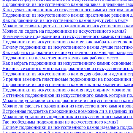
Подоконники из искусственного камня на заказ: идеальные габ
Как сделать подоконник из искусственного камня центром вни
Подоконники из искусственного камня: практичные решения д
Как подоконники из искусственного камня ведут себя в быту
Можно ли ставить цветы на подоконник из искусственного ка
Можно ли сидеть на подоконнике из искусственного камня?
Коммерческие подоконники из искусственного камня: оптималь
Подоконники из искусственного камня: как выбрать оттенок п
Почему подоконники из искусственного камня лучше пластико
Как выбрать подоконник из искусственного камня для панора
Подоконник из искусственного камня как рабочее место
Как выбрать подоконники из искусственного камня: основные
Нюансы сезонного монтажа подоконников из искусственного 
Подоконники из искусственного камня для офисов и админист
5 причин заменить пластиковые подоконники на подоконники 
Подоконники из искусственного камня как зона хранения: как
Подоконники из искусственного камня под старину: можно ли
5 оттенков подоконников из искусственного камня, которые п
Можно ли устанавливать подоконники из искусственного камн
Можно ли сделать подоконники из искусственного камня вров
Встроенная подсветка подоконника: возможна ли в изделиях и
Можно ли установить подоконник из искусственного камня на
Где необходимы подоконники из искусственного камня?
Почему подоконники из искусственного камня идеально подход
Подоконники в ванной комнате: решение из искусственного к