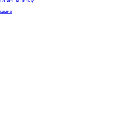
ботает на пользу
 камня