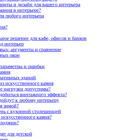
ариты и дизайн для вашего интерьера
мания в интерьере?
ля любого интерьера
мня?
ное решение для кафе, офисов и банков
од интерьер
вых: аргументы и сравнение
мных окон
 параметры и ошибки
камня
ративных зданий
из искусственного камня
ие нагрузки допустимы?
 добиться винтажного эффекта?
одойдут к любому интерьеру
я зимой?
ень с кухонной столешницей
з искусственного камня?
 лоджии?
ят для детской
амня