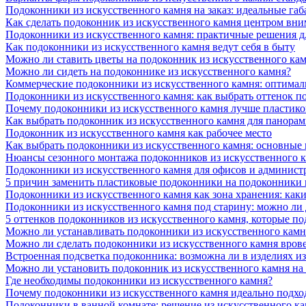
Подоконники из искусственного камня на заказ: идеальные габ
Как сделать подоконник из искусственного камня центром вни
Подоконники из искусственного камня: практичные решения д
Как подоконники из искусственного камня ведут себя в быту
Можно ли ставить цветы на подоконник из искусственного ка
Можно ли сидеть на подоконнике из искусственного камня?
Коммерческие подоконники из искусственного камня: оптималь
Подоконники из искусственного камня: как выбрать оттенок п
Почему подоконники из искусственного камня лучше пластико
Как выбрать подоконник из искусственного камня для панора
Подоконник из искусственного камня как рабочее место
Как выбрать подоконники из искусственного камня: основные
Нюансы сезонного монтажа подоконников из искусственного 
Подоконники из искусственного камня для офисов и админист
5 причин заменить пластиковые подоконники на подоконники 
Подоконники из искусственного камня как зона хранения: как
Подоконники из искусственного камня под старину: можно ли
5 оттенков подоконников из искусственного камня, которые п
Можно ли устанавливать подоконники из искусственного камн
Можно ли сделать подоконники из искусственного камня вров
Встроенная подсветка подоконника: возможна ли в изделиях и
Можно ли установить подоконник из искусственного камня на
Где необходимы подоконники из искусственного камня?
Почему подоконники из искусственного камня идеально подход
Подоконники в ванной комнате: решение из искусственного к