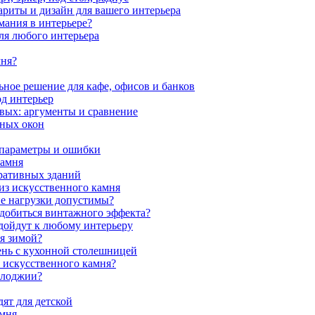
ариты и дизайн для вашего интерьера
мания в интерьере?
ля любого интерьера
мня?
ное решение для кафе, офисов и банков
од интерьер
вых: аргументы и сравнение
мных окон
 параметры и ошибки
камня
ративных зданий
из искусственного камня
ие нагрузки допустимы?
 добиться винтажного эффекта?
одойдут к любому интерьеру
я зимой?
ень с кухонной столешницей
з искусственного камня?
 лоджии?
ят для детской
амня