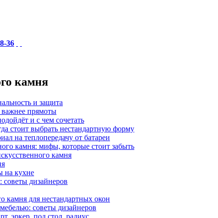
18-36
ого камня
нальность и защита
а важнее прямоты
одойдёт и с чем сочетать
гда стоит выбрать нестандартную форму
иал на теплопередачу от батареи
ного камня: мифы, которые стоит забыть
 искусственного камня
ия
ы на кухне
: советы дизайнеров
о камня для нестандартных окон
 мебелью: советы дизайнеров
, эркер, под стол, радиус