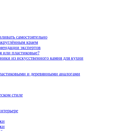
вливать самостоятельно
закруглённым краем
омендации экспертов
ня или пластиковые?
нники из искусственного камня для кухни
пластиковыми и деревянными аналогами
еском стиле
интерьере
ики
ики