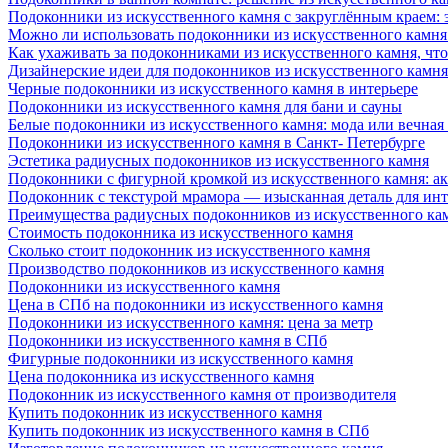
Подоконники из искусственного камня с закруглённым краем: э
Можно ли использовать подоконники из искусственного камня 
Как ухаживать за подоконниками из искусственного камня, чт
Дизайнерские идеи для подоконников из искусственного камня
Черные подоконники из искусственного камня в интерьере
Подоконники из искусственного камня для бани и сауны
Белые подоконники из искусственного камня: мода или вечная
Подоконники из искусственного камня в Санкт- Петербурге
Эстетика радиусных подоконников из искусственного камня
Подоконники с фигурной кромкой из искусственного камня: ак
Подоконник с текстурой мрамора — изысканная деталь для инт
Преимущества радиусных подоконников из искусственного кам
Стоимость подоконника из искусственного камня
Сколько стоит подоконник из искусственного камня
Производство подоконников из искусственного камня
Подоконники из искусственного камня
Цена в СПб на подоконники из искусственного камня
Подоконники из искусственного камня: цена за метр
Подоконники из искусственного камня в СПб
Фигурные подоконники из искусственного камня
Цена подоконника из искусственного камня
Подоконник из искусственного камня от производителя
Купить подоконник из искусственного камня
Купить подоконник из искусственного камня в СПб