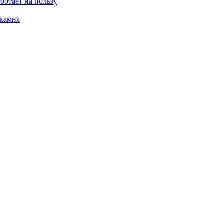
ботает на пользу
 камня