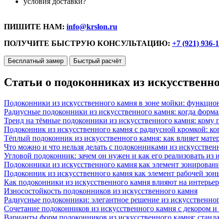
условия доставки?
ПИШИТЕ НАМ:
info@krslon.ru
ПОЛУЧИТЕ БЫСТРУЮ КОНСУЛЬТАЦИЮ:
+7 (921) 936-
Бесплатный замер
Быстрый расчёт
Статьи о подоконниках из искусственн
Подоконники из искусственного камня в зоне мойки: функцио
Радиусные подоконники из искусственного камня: когда форм
Тренд на тёмные подоконники из искусственного камня: кому п
Подоконник из искусственного камня с радиусной кромкой: ко
Тёплый подоконник из искусственного камня: как влияет матер
Что можно и что нельзя делать с подоконниками из искусствен
Угловой подоконник: зачем он нужен и как его реализовать из
Подоконники из искусственного камня как элемент зонирован
Подоконник из искусственного камня как элемент рабочей зон
Как подоконники из искусственного камня влияют на интерьер
Износостойкость подоконников из искусственного камня
Радиусные подоконники: элегантное решение из искусственног
Сочетание подоконников из искусственного камня с декором и
Варианты форм подоконников из искусственного камня: стандарт