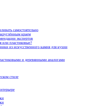
вливать самостоятельно
закруглённым краем
омендации экспертов
ня или пластиковые?
нники из искусственного камня для кухни
пластиковыми и деревянными аналогами
еском стиле
интерьере
ики
ики