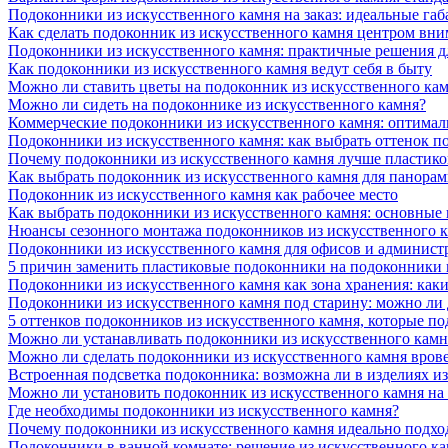
Подоконники из искусственного камня на заказ: идеальные габ
Как сделать подоконник из искусственного камня центром вни
Подоконники из искусственного камня: практичные решения д
Как подоконники из искусственного камня ведут себя в быту
Можно ли ставить цветы на подоконник из искусственного ка
Можно ли сидеть на подоконнике из искусственного камня?
Коммерческие подоконники из искусственного камня: оптималь
Подоконники из искусственного камня: как выбрать оттенок п
Почему подоконники из искусственного камня лучше пластико
Как выбрать подоконник из искусственного камня для панора
Подоконник из искусственного камня как рабочее место
Как выбрать подоконники из искусственного камня: основные
Нюансы сезонного монтажа подоконников из искусственного 
Подоконники из искусственного камня для офисов и админист
5 причин заменить пластиковые подоконники на подоконники 
Подоконники из искусственного камня как зона хранения: как
Подоконники из искусственного камня под старину: можно ли
5 оттенков подоконников из искусственного камня, которые п
Можно ли устанавливать подоконники из искусственного камн
Можно ли сделать подоконники из искусственного камня вров
Встроенная подсветка подоконника: возможна ли в изделиях и
Можно ли установить подоконник из искусственного камня на
Где необходимы подоконники из искусственного камня?
Почему подоконники из искусственного камня идеально подход
Подоконники в ванной комнате: решение из искусственного к