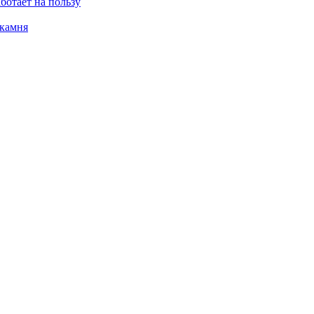
ботает на пользу
 камня