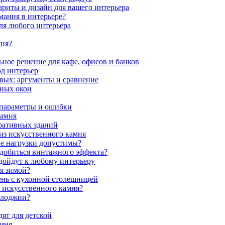
ариты и дизайн для вашего интерьера
мания в интерьере?
ля любого интерьера
мня?
ное решение для кафе, офисов и банков
од интерьер
вых: аргументы и сравнение
мных окон
 параметры и ошибки
камня
ративных зданий
из искусственного камня
ие нагрузки допустимы?
 добиться винтажного эффекта?
одойдут к любому интерьеру
я зимой?
ень с кухонной столешницей
з искусственного камня?
 лоджии?
ят для детской
амня