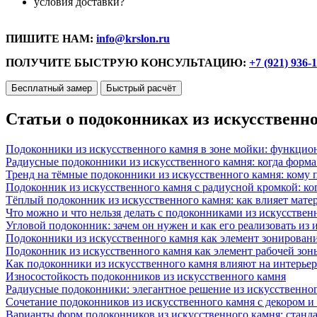
условия доставки?
ПИШИТЕ НАМ:
info@krslon.ru
ПОЛУЧИТЕ БЫСТРУЮ КОНСУЛЬТАЦИЮ:
+7 (921) 936-
Бесплатный замер
Быстрый расчёт
Статьи о подоконниках из искусственн
Подоконники из искусственного камня в зоне мойки: функцио
Радиусные подоконники из искусственного камня: когда форм
Тренд на тёмные подоконники из искусственного камня: кому п
Подоконник из искусственного камня с радиусной кромкой: ко
Тёплый подоконник из искусственного камня: как влияет матер
Что можно и что нельзя делать с подоконниками из искусствен
Угловой подоконник: зачем он нужен и как его реализовать из
Подоконники из искусственного камня как элемент зонирован
Подоконник из искусственного камня как элемент рабочей зон
Как подоконники из искусственного камня влияют на интерьер
Износостойкость подоконников из искусственного камня
Радиусные подоконники: элегантное решение из искусственног
Сочетание подоконников из искусственного камня с декором и
Варианты форм подоконников из искусственного камня: стандарт