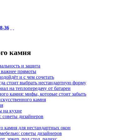
18-36
ого камня
нальность и защита
а важнее прямоты
одойдёт и с чем сочетать
гда стоит выбрать нестандартную форму
иал на теплопередачу от батареи
ного камня: мифы, которые стоит забыть
 искусственного камня
ия
ы на кухне
: советы дизайнеров
о камня для нестандартных окон
 мебелью: советы дизайнеров
, эркер, под стол, радиус