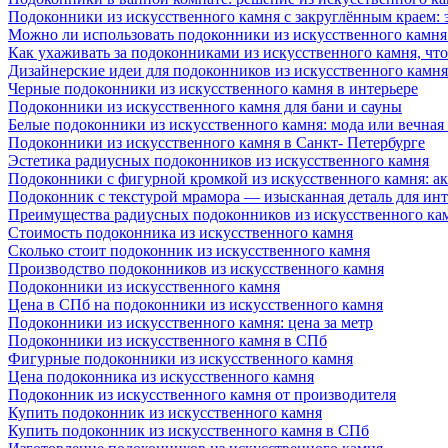
Подоконники из искусственного камня с закруглённым краем: э
Можно ли использовать подоконники из искусственного камня 
Как ухаживать за подоконниками из искусственного камня, чт
Дизайнерские идеи для подоконников из искусственного камня
Черные подоконники из искусственного камня в интерьере
Подоконники из искусственного камня для бани и сауны
Белые подоконники из искусственного камня: мода или вечная
Подоконники из искусственного камня в Санкт- Петербурге
Эстетика радиусных подоконников из искусственного камня
Подоконники с фигурной кромкой из искусственного камня: ак
Подоконник с текстурой мрамора — изысканная деталь для инт
Преимущества радиусных подоконников из искусственного кам
Стоимость подоконника из искусственного камня
Сколько стоит подоконник из искусственного камня
Производство подоконников из искусственного камня
Подоконники из искусственного камня
Цена в СПб на подоконники из искусственного камня
Подоконники из искусственного камня: цена за метр
Подоконники из искусственного камня в СПб
Фигурные подоконники из искусственного камня
Цена подоконника из искусственного камня
Подоконник из искусственного камня от производителя
Купить подоконник из искусственного камня
Купить подоконник из искусственного камня в СПб